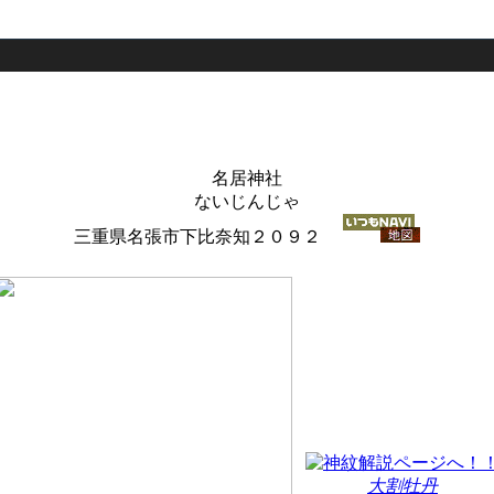
名居神社
ないじんじゃ
三重県名張市下比奈知２０９２
大割牡丹