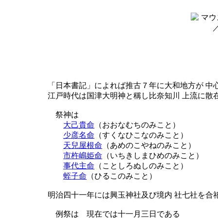
「日本書記」によれば推古７年に大和地方が 中
江戸時代は国津大明神と稱し比奈知川 上流に散
祭神は
大己貴命
（おおなむちのみこと）
少彦名命
（すくなひこなのみこと）
天兒屋根命
（あめのこやねのみこと）
市杵嶋姫命
（いちきしまひめのみこと）
事代主命
（ことしろぬしのみこと）
蛭子命
（ひるこのみこと）
明治四十一年には興玉神社及び境内 社七社を合
例祭は 現在では十一月三日である