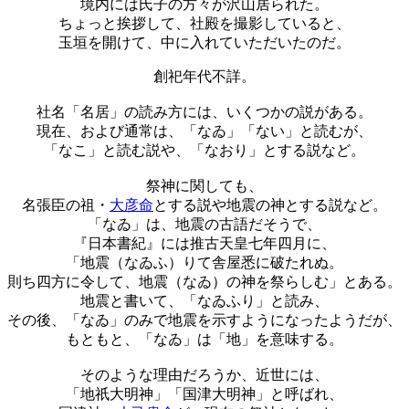
境内には氏子の方々が沢山居られた。
ちょっと挨拶して、社殿を撮影していると、
玉垣を開けて、中に入れていただいたのだ。
創祀年代不詳。
社名「名居」の読み方には、いくつかの説がある。
現在、および通常は、「なゐ」「ない」と読むが、
「なこ」と読む説や、「なおり」とする説など。
祭神に関しても、
名張臣の祖・
大彦命
とする説や地震の神とする説など。
「なゐ」は、地震の古語だそうで、
『日本書紀』には推古天皇七年四月に、
「地震（なゐふ）りて舎屋悉に破たれぬ。
則ち四方に令して、地震（なゐ）の神を祭らしむ」とある。
地震と書いて、「なゐふり」と読み、
その後、「なゐ」のみで地震を示すようになったようだが、
もともと、「なゐ」は「地」を意味する。
そのような理由だろうか、近世には、
「地祇大明神」「国津大明神」と呼ばれ、