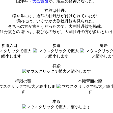
国津神・
大己貴命
が、現在の祭神となった。
神紋は牡丹。
幟や幕には、通常の牡丹紋が付けられていたが、
境内には、いくつか大割牡丹紋も見られた。
そちらの方が古そうだったので、大割牡丹紋を掲載。
牡丹紋との違いは、花びらの数が、大割牡丹の方が多いという
参道入口
参道
鳥居
拝殿
拝殿の額
本殿背面の龍
本殿