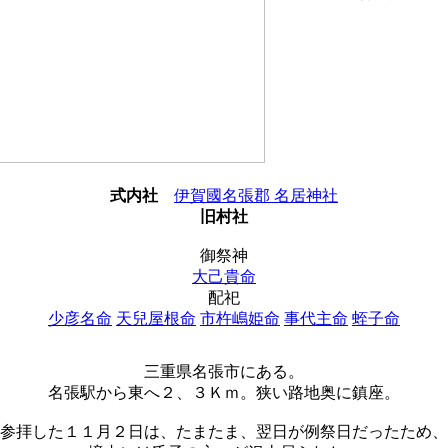
式内社
伊賀國名張郡 名居神社
旧村社
御祭神
大己貴命
配祀
少彦名命
天兒屋根命
市杵嶋姫命
事代主命
蛭子命
三重県名張市にある。
名張駅から東へ２、３Ｋｍ。狭い路地奥に鎮座。
参拝した１１月２日は、たまたま、翌日が例祭日だったため、