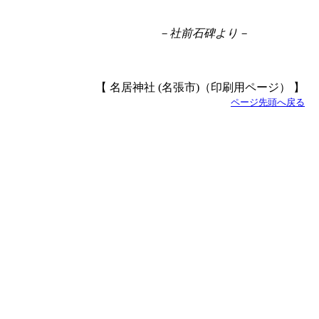
－社前石碑より－
【 名居神社 (名張市)（印刷用ページ） 】
ページ先頭へ戻る