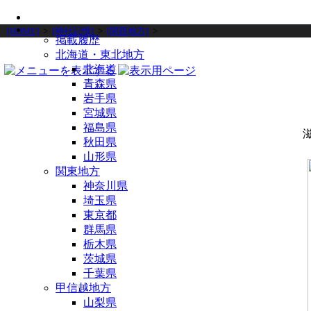
[HOME]
>
[神社記憶]
>
[関西地方]
>
掲載履歴
北海道・東北地方
北海道
青森県
岩手県
宮城県
福島県
秋田県
山形県
関東地方
神奈川県
埼玉県
東京都
群馬県
栃木県
茨城県
千葉県
甲信越地方
山梨県