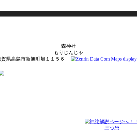
森神社
もりじんじゃ
滋賀県高島市新旭町旭１１５６
三つ巴