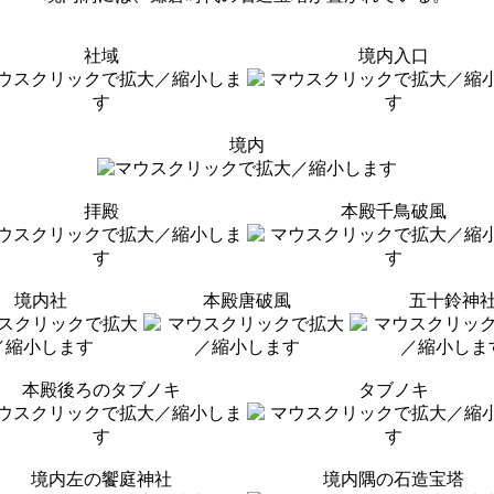
社域
境内入口
境内
拝殿
本殿千鳥破風
境内社
本殿唐破風
五十鈴神
本殿後ろのタブノキ
タブノキ
境内左の饗庭神社
境内隅の石造宝塔