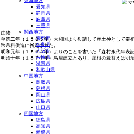
東海地方
愛知県
静岡県
岐阜県
三重県
関西地方
由緒
京都府
至徳二年（１３８５年）大和国より勧請して産土神として奉
奈良県
幣帛料供進に指定された。
大阪府
明和元年（１７６４年）よりのことを書いた「森村永代年表
兵庫県
明治十年（１８７７年）鳥居建立とあり、屋根の葺替えは明
滋賀県
和歌山県
中国地方
鳥取県
島根県
岡山県
広島県
山口県
四国地方
徳島県
高知県
愛媛県