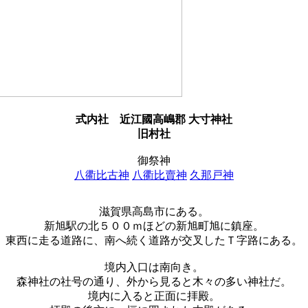
式内社
近江國高嶋郡 大寸神社
旧村社
御祭神
八衢比古神
八衢比賣神
久那戸神
滋賀県高島市にある。
新旭駅の北５００ｍほどの新旭町旭に鎮座。
東西に走る道路に、南へ続く道路が交叉したＴ字路にある。
境内入口は南向き。
森神社の社号の通り、外から見ると木々の多い神社だ。
境内に入ると正面に拝殿。