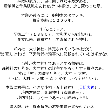
拝殿の後方に、垣に囲まれた本殿がある。
唐破風と千鳥破風をあわせ持つ本殿は、少し変わった形。
本殿の後ろには、御神木のタブノキ。
推定樹齢は１２００年。
社伝によると、
至徳二年（１３８５）、大和国から勧請され、
創立以来、道祖神として崇敬された神社。
式内社・大寸神社に比定されている神社だが、
伝が正しければ、平安時代の延喜式に記載されているはずがな
当社が大寸神社であるとする根拠は、
森神社の社号を、大寸神社の誤字であろうとする推測のみ。
寸は「村」の略字と考え、大寸 ＝ 大村。
さらに、大村 ＝ 大林 ＝ 森 と変化した誤字だという。
本殿に右手に、小さな小祠・五十鈴神社（
天照大神
）。
境内左側に、饗庭神社（貞隆親王）。
境内社は、もう一つあったが詳細は不明。
境内隅には、鎌倉時代の石造宝塔が置かれている。