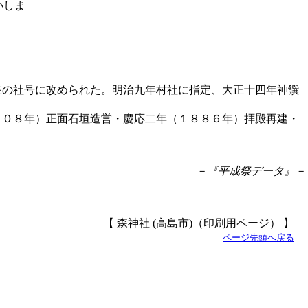
在の社号に改められた。明治九年村社に指定、大正十四年神饌
８０８年）正面石垣造営・慶応二年（１８８６年）拝殿再建・
－『平成祭データ』－
【 森神社 (高島市)（印刷用ページ） 】
ページ先頭へ戻る