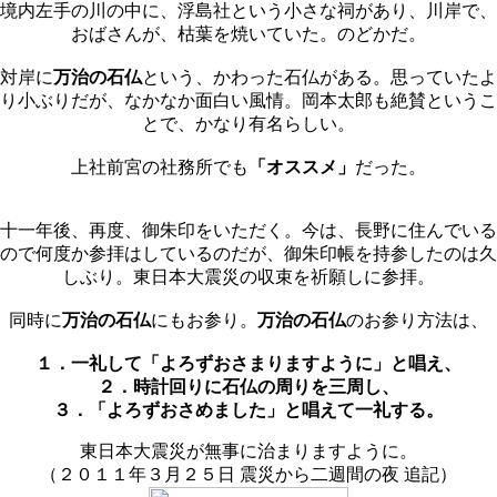
境内左手の川の中に、浮島社という小さな祠があり、川岸で、
おばさんが、枯葉を焼いていた。のどかだ。
対岸に
万治の石仏
という、かわった石仏がある。思っていたよ
り小ぶりだが、なかなか面白い風情。岡本太郎も絶賛というこ
とで、かなり有名らしい。
上社前宮の社務所でも
「オススメ」
だった。
十一年後、再度、御朱印をいただく。今は、長野に住んでいる
ので何度か参拝はしているのだが、御朱印帳を持参したのは久
しぶり。東日本大震災の収束を祈願しに参拝。
同時に
万治の石仏
にもお参り。
万治の石仏
のお参り方法は、
１．一礼して「よろずおさまりますように」と唱え、
２．時計回りに石仏の周りを三周し、
３．「よろずおさめました」と唱えて一礼する。
東日本大震災が無事に治まりますように。
（２０１１年３月２５日 震災から二週間の夜 追記）