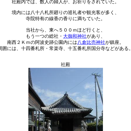
社殿内では、数人の婦人が、お祈りをされていた。
境内には八十八札所廻りの巡礼者や観光客が多く、
寺院特有の線香の香りに満ちていた。
当社から、東へ５００ｍほど行くと、
もう一つの総社・
大御和神社
があり、
南西２Ｋｍの阿波史跡公園内には
八倉比売神社
が鎮座。
周囲には、十四番札所・常楽寺、十五番札所国分寺などがある
社殿