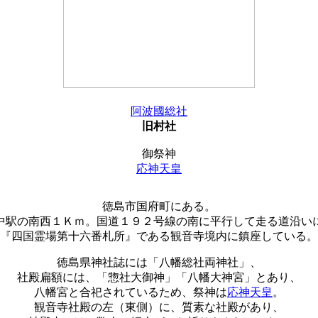
阿波國総社
旧村社
御祭神
応神天皇
徳島市国府町にある。
中駅の南西１Ｋｍ。国道１９２号線の南に平行して走る道沿い
『四国霊場第十六番札所』である観音寺境内に鎮座している。
徳島県神社誌には「八幡総社両神社」、
社殿扁額には、「惣社大御神」「八幡大神宮」とあり、
八幡宮と合祀されているため、祭神は
応神天皇
。
観音寺社殿の左（東側）に、質素な社殿があり、