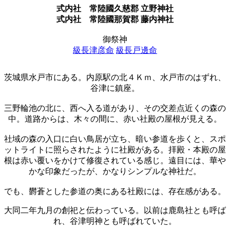
式内社
常陸國久慈郡 立野神社
式内社
常陸國那賀郡 藤内神社
御祭神
級長津彦命
級長戸邊命
茨城県水戸市にある。内原駅の北４Ｋｍ、水戸市のはずれ、
谷津に鎮座。
三野輪池の北に、西へ入る道があり、その交差点近くの森の
中。道路からは、木々の間に、赤い社殿の屋根が見える。
社域の森の入口に白い鳥居が立ち、暗い参道を歩くと、スポ
ットライトに照らされたように社殿がある。拝殿・本殿の屋
根は赤い覆いをかけて修復されている感じ。遠目には、華や
かな印象だったが、かなりシンプルな神社だ。
でも、欝蒼とした参道の奥にある社殿には、存在感がある。
大同二年九月の創祀と伝わっている。以前は鹿島社とも呼ば
れ、谷津明神とも呼ばれていた。