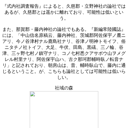
『式内社調査報告』によると、久慈郡・立野神社の論社では
あるが、久慈郡とは遥かに離れており、可能性は低いとい
う。
また、那賀郡・藤内神社の論社でもある。『新編常陸國誌』
には、「中山信名原稿云、藤内神社、茨城郡阿佐保宇ノ麓ニ
アリ、今ノ谷津村ナル鹿島社ナリ、谷津ノ明神トモイフ、俗
ニタチノ社トイフ、大足、牛伏、田島、黒礒、三ノ輪、谷
津、三ヶ野七村ノ鎮守ナリ、コノ七村悉クアサボウ山ヲメグ
レル村里ナリ、阿佐保宇山ハ、古ク那珂郡輔時臥ノ転音ナ
リ」と記されており、朝房山は、昔、輔時臥山で、藤内に通
じるということ。が、こちらも論社としては可能性は低いら
しい。
社域の森