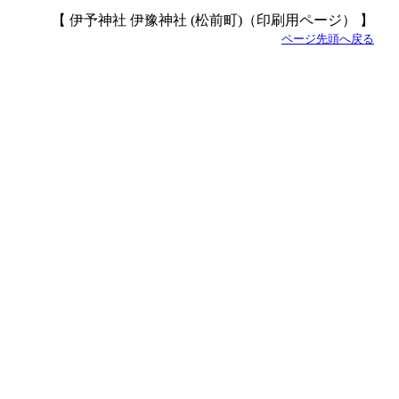
【 伊予神社 伊豫神社 (松前町)（印刷用ページ） 】
ページ先頭へ戻る