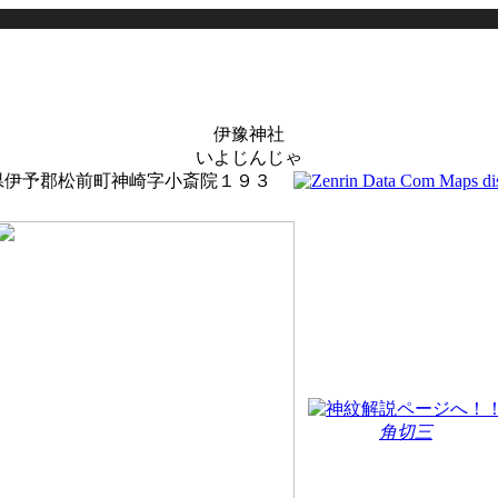
伊豫神社
いよじんじゃ
県伊予郡松前町神崎字小斎院１９３
角切三