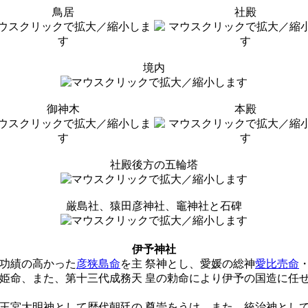
鳥居
社殿
境内
御神木
本殿
社殿後方の五輪塔
厳島社、猿田彦神社、竈神社と石碑
伊予神社
て功績の高かった
彦狭島命
を主 祭神とし、愛媛の総神
愛比売命
姫命、また、第十三代成務天 皇の勅命により伊予の国造に任ぜ
王宮大明神として歴代朝廷の 尊崇をうけ、また、統治神として