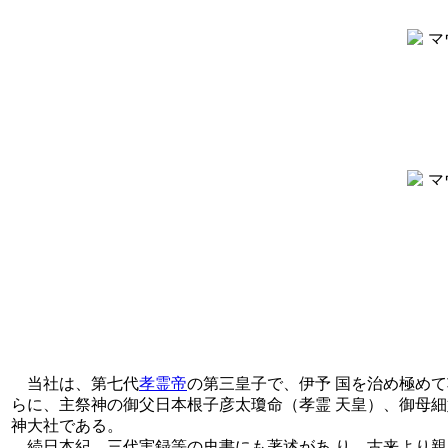
当社は、第七代
孝霊帝
の第三皇子で、伊予 国を治め極め
らに、主祭神の御父日本根子彦太瓊命（孝霊 天皇）、御母細
神大社である。
続日本紀、三代実録等の史書にも著述があ り、古来より親