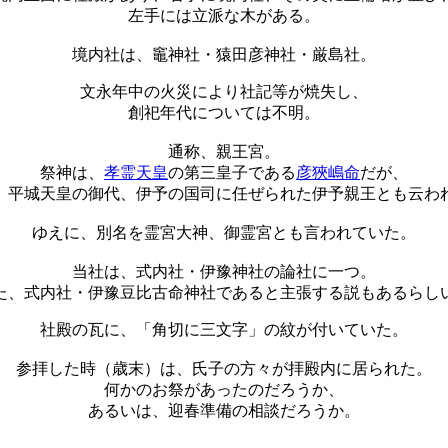
左手には立派な木がある。
境内社は、竈神社・猿田彦神社・厳島社。
文永年中の火災により社記等が焼失し、
創祀年代については不明。
通称、親王宮。
祭神は、
孝霊天皇
の第三皇子である
彦狹嶋命
だが、
、平城天皇の御代、伊予の国司に任ぜられた伊予親王とも云わ
ゆえに、別名を霊宮大神、御霊宮とも言われていた。
当社は、式内社・伊豫神社の論社に一つ。
た、式内社・伊豫豆比古命神社であると主張する説もあるらし
社殿の瓦に、「角切に三文字」の紋が付いていた。
参拝した時（歳末）は、氏子の方々が拝殿内に居られた。
何かのお祭があったのだろうか、
あるいは、迎春準備の相談だろうか。