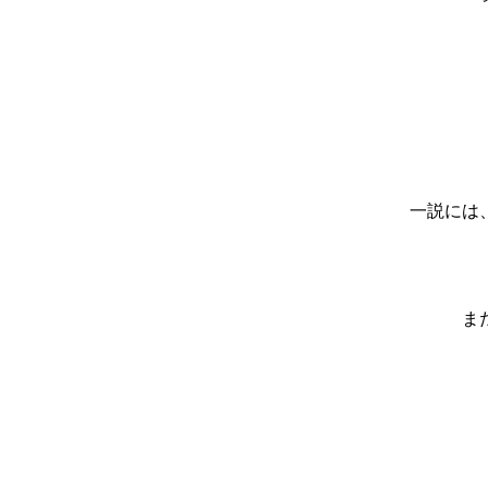
一説には
ま