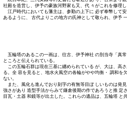
社殿を造営し、伊予の豪族河野家も又、代 々がこれを修理
江戸時代においても藩主は、参勤の上下に 必ず奉幣して安
あるように、 古代よりこの地方の氏神として敬られ、伊予 
五輪塔のあるこの一画は、往古、伊予神社 の別当寺「真常
ところと伝えられている。
この五輪石群は現在三基に纏められている が、大は、高さ
る。全 容を見ると、地水火風空の各輪がやや均衡・ 調和を
ない。
また、風化も進んでおり刻字の有無等目ぼ しいものは発見
強さがあり 造型手法からみて鎌倉後期の作であろうと推 定
目瓦・土器 和鏡等が出土した。これらの遺品は、五輪塔 と