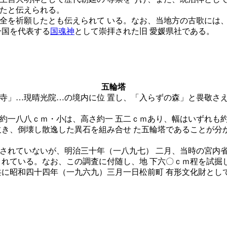
したと伝えられる。
全を祈願したとも伝えられて いる。なお、当地方の古歌には
一国を代表する
国魂神
として崇拝された旧 愛媛県社である。
五輪塔
寺」…現晴光院…の境内に位 置し、「入らずの森」と畏敬さえ
約一八八ｃｍ・小は、高さ約一 五二ｃｍあり、幅はいずれも約
欠き、倒壊し散逸した異石を組み合せ た五輪塔であることが分
されていないが、明治三十年（一八九七） 二月、当時の宮内省
されている。なお、この調査に付随し、地 下六〇ｃｍ程を試掘
共に昭和四十四年（一九六九）三月一日松前町 有形文化財とし