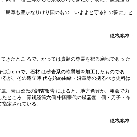
、「民草も豊かなりけり国の名の いよよと守る神の誓に」と
－境内案内－
てきたとこ ろで、かっては貴顕の尊霊を祀る廟地であっ た
七〇ｃｍで、石材 は砂岩系の軟質岩を加工したものであ
かるが、その造立時 代を始め由緒・沿革等の拠るべき史料は
属、青山盈氏の調査報告 によると、地方色豊か、粗豪で力
したところ、青銅経筒六個 中国宗代の磁器壺二個・刀子・布
て指定されている。
－境内案内－