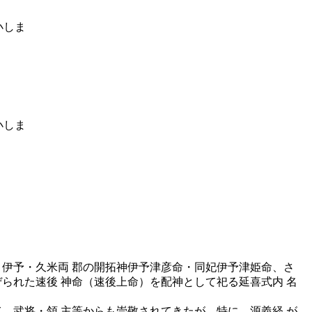
・伊予・久米両 郡の開拓神伊予津彦命・同妃伊予津姫命、さ
られた速後 神命（速後上命）を配神として祀る延喜式内 名
、武将・領 主等からも崇敬されてきたが、特に、源義経 が