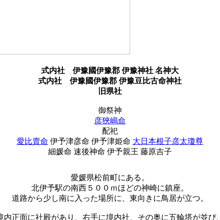
式内社
伊豫國伊豫郡 伊豫神社 名神大
式内社
伊豫國伊豫郡 伊豫豆比古命神社
旧県社
御祭神
彦狹嶋命
配祀
愛比賣命
伊予津彦命 伊予津姫命
大日本根子彦太瓊尊
細媛命 速後神命 伊予親王 藤原吉子
愛媛県松前町にある。
北伊予駅の南西５００ｍほどの神崎に鎮座。
道路から少し南に入った場所に、東向きに鳥居が立つ。
境内正面に社殿があり、右手に境内社、その奥に五輪塔が並び