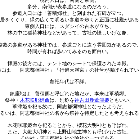
境内入口は、南側と東側。
多分、南側が表参道になるのだろう。
参道入口には「善積郷社」と刻まれた石碑が立つ。
居をくぐり、緑の広くて明るい参道を歩くと正面に社殿がある
東側入口には、スダシイの古木が立ち、
林の中に稲荷神社などがあって、古社の怪しいげな趣。
複数の参道がある神社では、参道ごとに違う雰囲気があるので
時間が有れば歩いてみるのも面白い。
拝殿の後方には、テント地のシートで保護された本殿。
には、「阿志都彌神社」「行過天満宮」の社号が掲げられてい
創祀年代は不詳。
鎮座地は、善積郷と呼ばれた地だが、本来は葦積郷。
祭神・
木花咲耶姫命
は、別称を
神吾田鹿葦津姫
ともいい、
葦津姫を祀る故に、阿志都彌神社となったようだ。
るいは、阿志都彌神社の名から祭神を特定したとも考えられる
木花咲耶姫命を祀ることから、櫻花大明神とも呼ばれ、
また、大鍬大明神とも上野山地主神とも呼ばれた古社。
式内社・阿志都彌神社の論社の一つである。