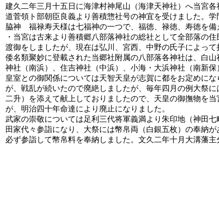
建久二年三月十五日に海津村神尾山（海津天神社）へ当宮各
道菅領ト部朝臣良義より善積惣社号の神宜を受けました。学
脇神 福禄寿天様は七福神の一つで、福徳、禄徳、寿徳を備
・当宮は古来より善積郷八部落神社の総社として全部落の住
渡御をしましたが、現在は弘川、宮西、中野の氏子によって
倭名類聚妙に登載された当郷社附属の八部落各神社は、白山
神社（南浜）、住吉神社（中浜）、小海・大浜神社（南新保
皇室との御関係については天智天皇が志賀に都をお定めにな
が、戦乱が続いたので廃絶しましたが、毎年四月の例大祭に
二升）を添えて献上しておりましたので、天皇の御撫物を当
が、明治四十年命達により廃止になりました。
武家の崇敬については足利三代将軍義満より朱印地（神田七
田家代々参詣になり、大祭には幣帛両（白銀五枚）の奉納が
必ず参詣して幣帛料を奉納しました。文久二年十月大溝藩主