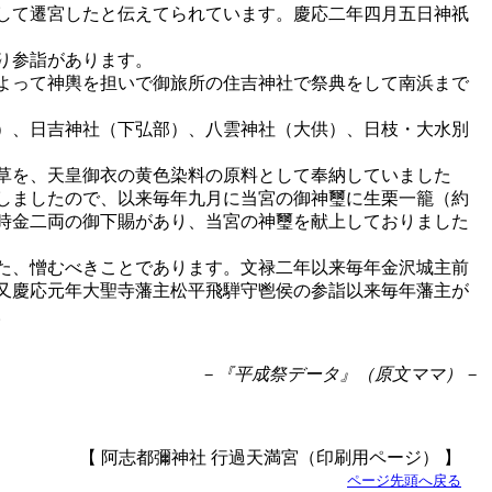
して遷宮したと伝えてられています。慶応二年四月五日神祇
り参詣があります。
よって神輿を担いで御旅所の住吉神社で祭典をして南浜まで
）、日吉神社（下弘部）、八雲神社（大供）、日枝・大水別
草を、天皇御衣の黄色染料の原料として奉納していました
しましたので、以来毎年九月に当宮の御神璽に生栗一籠（約
時金二両の御下賜があり、当宮の神璽を献上しておりました
た、憎むべきことであります。文禄二年以来毎年金沢城主前
又慶応元年大聖寺藩主松平飛騨守鬯侯の参詣以来毎年藩主が
。
－『平成祭データ』（原文ママ）－
【 阿志都彌神社 行過天満宮（印刷用ページ） 】
ページ先頭へ戻る