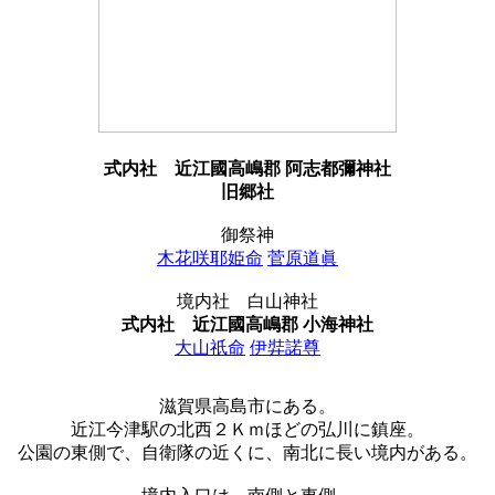
式内社
近江國高嶋郡 阿志都彌神社
旧郷社
御祭神
木花咲耶姫命
菅原道眞
境内社 白山神社
式内社
近江國高嶋郡 小海神社
大山祇命
伊弉諾尊
滋賀県高島市にある。
近江今津駅の北西２Ｋｍほどの弘川に鎮座。
公園の東側で、自衛隊の近くに、南北に長い境内がある。