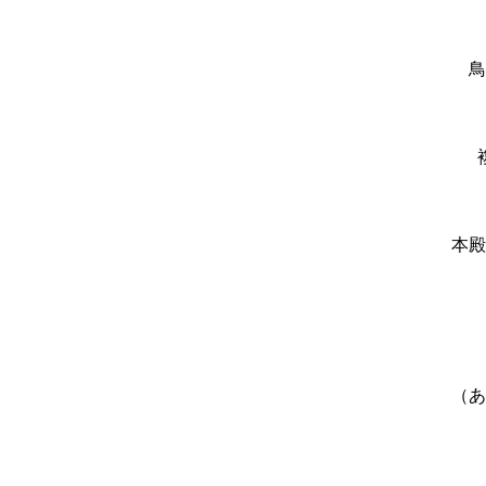
鳥
本殿
（あ