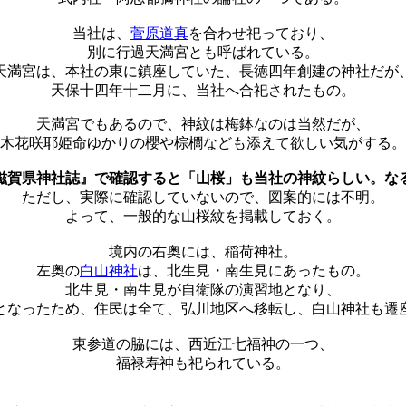
当社は、
菅原道真
を合わせ祀っており、
別に行過天満宮とも呼ばれている。
天満宮は、本社の東に鎮座していた、長徳四年創建の神社だが
天保十四年十二月に、当社へ合祀されたもの。
天満宮でもあるので、神紋は梅鉢なのは当然だが、
木花咲耶姫命ゆかりの櫻や棕櫚なども添えて欲しい気がする。
滋賀県神社誌』で確認すると「山桜」も当社の神紋らしい。な
ただし、実際に確認していないので、図案的には不明。
よって、一般的な山桜紋を掲載しておく。
境内の右奥には、稲荷神社。
左奥の
白山神社
は、北生見・南生見にあったもの。
北生見・南生見が自衛隊の演習地となり、
となったため、住民は全て、弘川地区へ移転し、白山神社も遷
東参道の脇には、西近江七福神の一つ、
福禄寿神も祀られている。