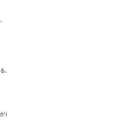
。
、
る。
が）