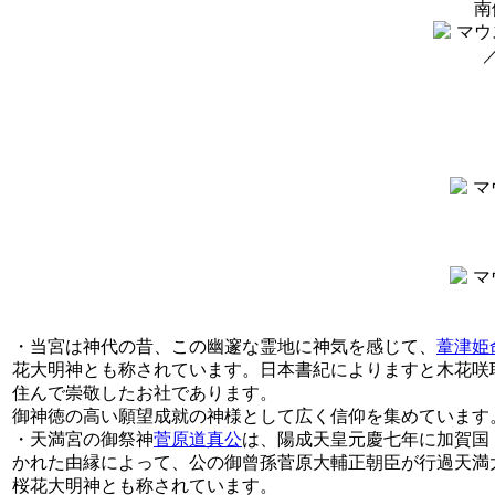
南
・当宮は神代の昔、この幽邃な霊地に神気を感じて、
葦津姫
花大明神とも称されています。日本書紀によりますと木花咲
住んで崇敬したお社であります。
御神徳の高い願望成就の神様として広く信仰を集めています
・天満宮の御祭神
菅原道真公
は、陽成天皇元慶七年に加賀国
かれた由縁によって、公の御曾孫菅原大輔正朝臣が行過天満
桜花大明神とも称されています。