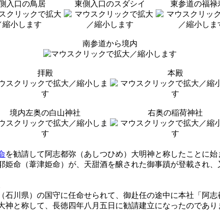
側入口の鳥居
東側入口のスダシイ
東参道の福禄
南参道から境内
拝殿
本殿
境内左奥の白山神社
右奥の稲荷神社
命
を勧請して阿志都弥（あしつひめ）大明神と称したことに始
耶姫命（葦津姫命）が、天甜酒を醸された御事蹟が登載され、
。
（石川県）の国守に任命せられて、御赴任の途中に本社「阿志
大神と称して、長徳四年八月五日に勧請建立になったのであり