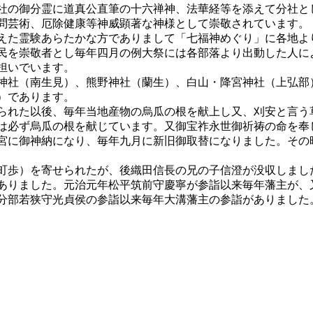
社の御分霊に道真公直筆の十六禅神、法華経等を添えて分社と
問芸術、厄除健康等神威顕著な神様として崇敬されています。
えた霊験あらたかな方でありまして「七福神めぐり」に各地よ
民を崇敬者とし毎年四月の例大祭には各部落より出動した人に
担いでいます。
神社（南生見）、熊野神社（蘭生）、白山・降宮神社（上弘部
）であります。
られた以後、毎年当地産物の烏瓜の根を献上し又、刈安と言う
は必ず烏瓜の根を献じています。又御宝祚永世御祈祷の命を奉
宮に御神納になり、毎年九月に新旧御取替になりました。その
町歩）を寄せられたが、後織田信長の兄の子信澄が没収しまし
ありました。元治元年松平筑前守慶寧が参詣以来毎年藩主が、
分部若狭守光貞侯の参詣以来毎年大溝藩主の参詣がありました