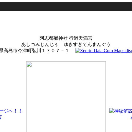
阿志都彌神社 行過天満宮
あしづみじんじゃ ゆきすぎてんまんぐう
県高島市今津町弘川１７０７－１
桜