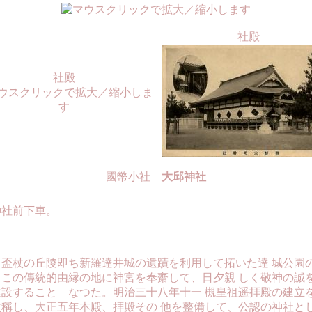
社殿
社殿
國幣小社
大邱神社
神社前下車。
盃杖の丘陵即ち新羅達井城の遺蹟を利用して拓いた達 城公園
、この傳統的由縁の地に神宮を奉齋して、日夕親 しく敬神の誠
建設することゝなつた。明治三十八年十一 槻皇祖遥拝殿の建立
改稱し、大正五年本殿、拝殿その 他を整備して、公認の神社と