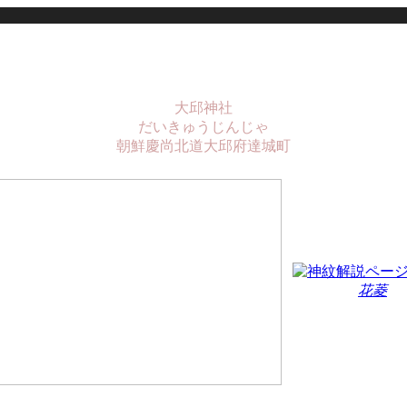
大邱神社
だいきゅうじんじゃ
朝鮮慶尚北道大邱府達城町
花菱