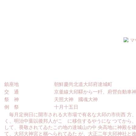
鎮座地
朝鮮慶尚北道大邱府達城町
交 通
京釜線大邱驛から一粁、府營自動車
祭 神
天照大神 國魂大神
例 祭
十月十五日
毎月定例日に開市される大市場で有名な大邱の市街西 方、
く、明治中葉以後邦人がこゝに移住するやうにな つてから
して、畏敬されてゐたこの地の達城山の中 央高地に神殿を
て、大邱大神宮と稱へられてゐた が、大正二年大邱神社と