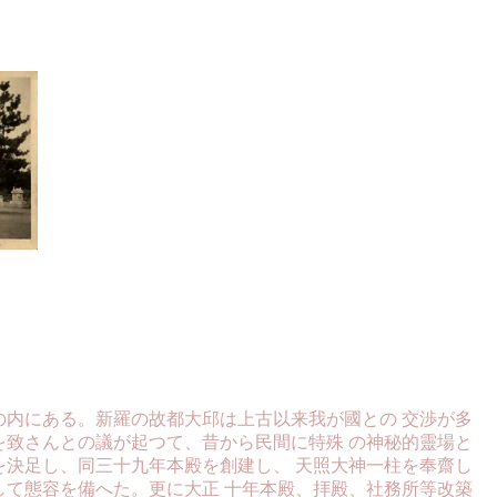
の内にある。新羅の故都大邱は上古以来我が國との 交渉が多
を致さんとの議が起つて、昔から民間に特殊 の神秘的靈場と
を決足し、同三十九年本殿を創建し、 天照大神一柱を奉齋し
して態容を備へた。更に大正 十年本殿、拝殿、社務所等改築