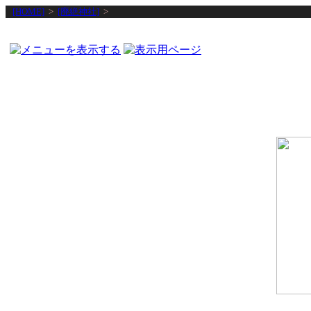
[HOME]
>
[廃絶神社]
>