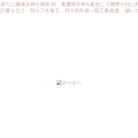
日新たに國魂大神を御加 列、素盞鳴大神を配祀して國幣小社に
計畫を立て、同十三年着工、同十四年第一期工事竣成、 續い