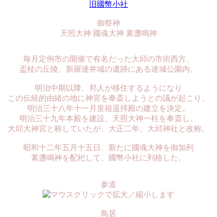
旧國幣小社
御祭神
天照大神 國魂大神 素盞鳴神
毎月定例市の開催で有名だった大邱の市街西方、
盃杖の丘陵、新羅達井城の遺跡にある達城公園内。
明治中期以降、邦人が移住するようになり
この伝統的由緒の地に神宮を奉斎しようとの議が起こり、
明治三十八年十一月皇祖遥拝殿の建立を決定。
明治三十九年本殿を建設、天照大神一柱を奉斎し、
大邱大神宮と称していたが、大正二年、大邱神社と改称。
昭和十二年五月十五日、新たに國魂大神を御加列
素盞鳴神を配祀して、國幣小社に列格した。
参道
鳥居