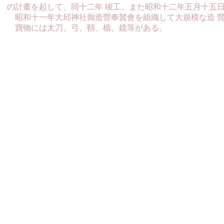
の計畫を起して、同十二年 竣工、また昭和十二年五月十五
昭和十一年大邱神社御造營奉賛會を組織して大規模な造 營
寶物には太刀、弓、靱、楯、鏡等がある。