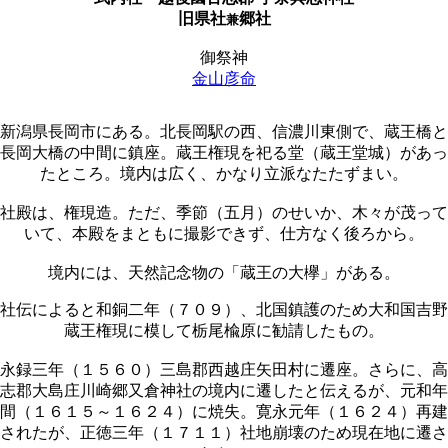
旧県社
郷社
兼
御祭神
金山彦命
新潟県長岡市にある。北長岡駅の西、信濃川東側で、蔵王橋と
長岡大橋の中間に鎮座。蔵王権現を祀る堂（蔵王堂城）があっ
たところ。境内は広く、かなり立派なたたずまい。
社殿は、権現造。ただ、季節（五月）のせいか、木々が茂って
いて、本殿をまともに撮影できず、仕方なく後ろから。
境内には、天然記念物の「蔵王の大欅」がある。
社伝によると和銅二年（７０９）、北国鎮護のため大和国吉野
蔵王権現に模して栃尾楡原に勧請したもの。
永録三年（１５６０）三島郡西越庄矢田村に遷座。さらに、高
志郡大島庄川崎郷又倉神社の境内に遷したと伝えるが、元和年
間（１６１５～１６２４）に焼失。寛永元年（１６２４）再建
されたが、正徳三年（１７１１）社地崩壊のため現在地に遷さ