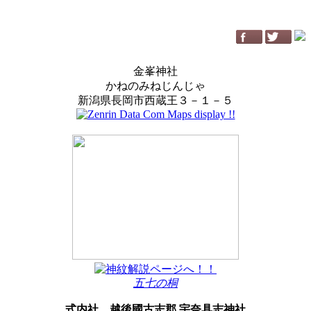
金峯神社
かねのみねじんじゃ
新潟県長岡市西蔵王３－１－５
五七の桐
式内社
越後國古志郡 宇奈具志神社