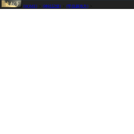
[HOME]
>
[神社記憶]
>
[甲信越地方]
>