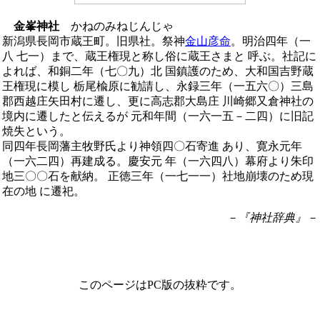
金峯神社
かねのみねじんじゃ
新潟県長岡市蔵王町。旧県社。祭神
金山彦命
。明治四年（一
八 七一）まで、蔵王権現と称し俗に蔵王さまと 呼ぶ。社記に
よれば、和銅二年（七〇九）北 国鎮護のため、大和国吉野蔵
王権現に模し 栃尾楡原に勧請し、永録三年（一五六〇）三島
郡西越庄矢田村に遷し、更に高志郡大島庄 川崎郷又倉神社の
境内に遷したと伝えるが 元和年間（一六一五－二四）に旧記
焼失という。
同四年長岡藩主牧野氏より神領四〇石寄進 あり、寛永元年
（一六二四）再建成る。慶安元 年（一六四八）幕府より朱印
地三〇〇石を献納。 正徳三年（一七一一）社地崩壊のため現
在の地 に遷祀。
－『神社辞典』－
このページはPC版の抜粋です。