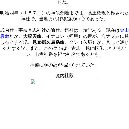
れた。
明治四年（１８７１）の神仏分離までは、蔵王権現と称された
神社で、当地方の修験道の中心であった。
式内社・宇奈具志神社の論社。祭神は、諸説ある。現在は
金山
彦命
だが、
大稲輿命
、イナコシ（稲輿）の音が、ウナグシに通
じるとする説。
意支都久辰爲命
、クシ（久辰）が、具志と通じ
るとする説。また、このクシは、古志、越に転化したともい
い、出雲神系を祀つ社名であるとも。
拝殿に桐の紋が掲げられていた。
境内社殿