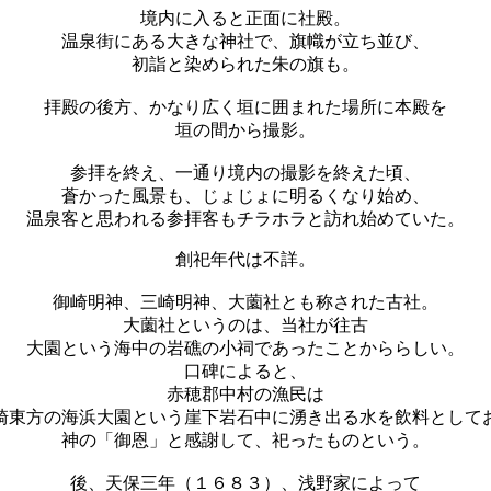
境内に入ると正面に社殿。
温泉街にある大きな神社で、旗幟が立ち並び、
初詣と染められた朱の旗も。
拝殿の後方、かなり広く垣に囲まれた場所に本殿を
垣の間から撮影。
参拝を終え、一通り境内の撮影を終えた頃、
蒼かった風景も、じょじょに明るくなり始め、
温泉客と思われる参拝客もチラホラと訪れ始めていた。
創祀年代は不詳。
御崎明神、三崎明神、大薗社とも称された古社。
大薗社というのは、当社が往古
大園という海中の岩礁の小祠であったことかららしい。
口碑によると、
赤穂郡中村の漁民は
崎東方の海浜大園という崖下岩石中に湧き出る水を飲料として
神の「御恩」と感謝して、祀ったものという。
後、天保三年（１６８３）、浅野家によって