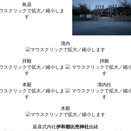
鳥居
境内
拝殿
拝殿
本殿
境内社
本殿
延喜式内社
伊和都比売神社
由緒