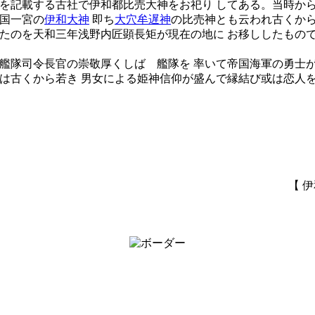
を記載する古社で伊和都比売大神をお祀り してある。当時から
国一宮の
伊和大神
即ち
大穴牟遅神
の比売神とも云われ古くから
たのを天和三年浅野内匠顕長矩が現在の地に お移ししたもので
艦隊司令長官の崇敬厚くしばゝ艦隊を 率いて帝国海軍の勇士が
は古くから若き 男女による姫神信仰が盛んで縁結び或は恋人を
【 