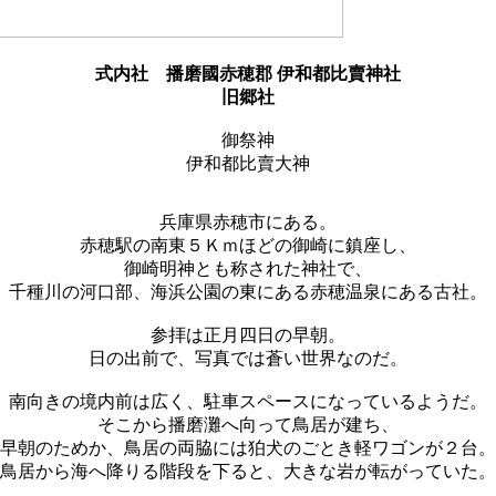
式内社
播磨國赤穂郡 伊和都比賣神社
旧郷社
御祭神
伊和都比賣大神
兵庫県赤穂市にある。
赤穂駅の南東５Ｋｍほどの御崎に鎮座し、
御崎明神とも称された神社で、
千種川の河口部、海浜公園の東にある赤穂温泉にある古社。
参拝は正月四日の早朝。
日の出前で、写真では蒼い世界なのだ。
南向きの境内前は広く、駐車スペースになっているようだ。
そこから播磨灘へ向って鳥居が建ち、
早朝のためか、鳥居の両脇には狛犬のごとき軽ワゴンが２台。
鳥居から海へ降りる階段を下ると、大きな岩が転がっていた。