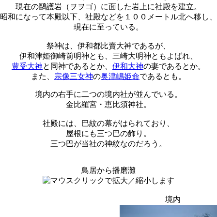
現在の鷗護岩（ヲヲゴ）に面した岩上に社殿を建立。
昭和になって本殿以下、社殿などを１００メートル北へ移し、
現在に至っている。
祭神は、伊和都比賣大神であるが、
伊和津姫御崎前明神とも、三崎大明神ともよばれ、
豊受大神
と同神であるとか、
伊和大神
の妻であるとか。
また、
宗像三女神
の
奥津嶋姫命
であるとも。
境内の右手に二つの境内社が並んでいる。
金比羅宮・恵比須神社。
社殿には、巴紋の幕がはられており、
屋根にも三つ巴の飾り。
三つ巴が当社の神紋なのだろう。
鳥居から播磨灘
境内