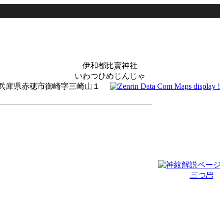
伊和都比賣神社
いわつひめじんじゃ
兵庫県赤穂市御崎字三崎山１
三つ巴