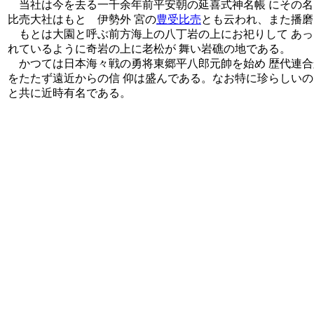
当社は今を去る一千余年前平安朝の延喜式神名帳 にその名
比売大社はもとゝ伊勢外 宮の
豊受比売
とも云われ、また播磨
もとは大園と呼ぶ前方海上の八丁岩の上にお祀りして あっ
れているように奇岩の上に老松が 舞い岩礁の地である。
かつては日本海々戦の勇将東郷平八郎元帥を始め 歴代連合
をたたず遠近からの信 仰は盛んである。なお特に珍らしいの
と共に近時有名である。