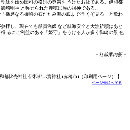
朝廷を始め国司の格別の尊崇を うけたお社である。伊和都
御崎明神 と称せられた赤穂民族の祖神である。
「播磨なる御崎の石だたみ海の底まで行 くぞ見る」と歌わ
参拝し、現在でも船員漁師 など航海安全と大漁祈願はあと
得 るにご利益のある「姫守」をうける人が多く御崎の景 色
－社前案内板－
伊和都比売神社 伊和都比賣神社 (赤穂市)（印刷用ページ） 】
ページ先頭へ戻る