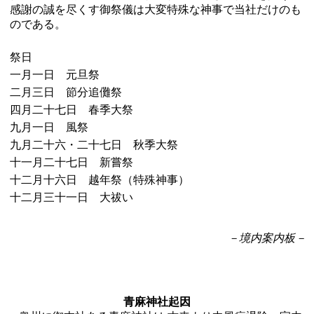
感謝の誠を尽くす御祭儀は大変特殊な神事で当社だけのも
のである。
祭日
一月一日 元旦祭
二月三日 節分追儺祭
四月二十七日 春季大祭
九月一日 風祭
九月二十六・二十七日 秋季大祭
十一月二十七日 新嘗祭
十二月十六日 越年祭（特殊神事）
十二月三十一日 大祓い
－境内案内板－
青麻神社起因