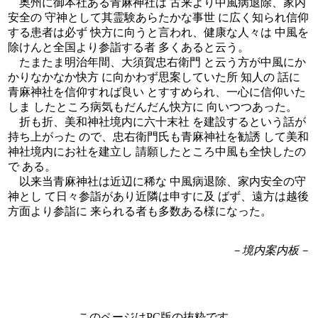
奥州に御本社ある青麻神社は 古来より中風病退除、家内
安全の 守神として其霊験あらたかな事世 に広く知られ信仰
する患者は必ず 快方に向うと言われ、健康な人々は 中風を
除けんと全国より参詣する者 多くあると云う。
たまたま明治年間、大須賀忠右衛門 と云う方が中風にか
かりなかなか快方 に向かわず思案していた所 知人の 話に
青麻神社を信仰すれば良い とすすめられ、一心に信仰いた
しま したところ病気もだんだん快方に 向いつつあった。
折も折、美和神社境内に六十末社 を建設するという話が
持ち上がった ので、忠右衛門氏も青麻神社を勧誘 して美和
神社境内にお社を建立し 請願したところ中風も全快したの
で ある。
以来当青麻神社は近辺に稀な 中風病退除、家内安全の守
神とし て日々参詣があり近隣は申すに及 ばず、遠方は越後
方面より参詣に 来られる者も多数ある様になった。
－境内案内板－
このページはPC版の抜粋です。