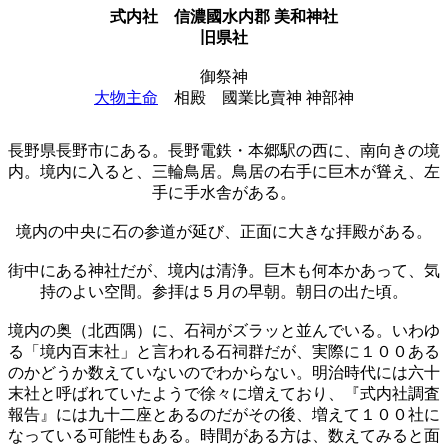
式内社
信濃國水内郡 美和神社
旧県社
御祭神
大物主命
相殿
國業比賣神 神部神
長野県長野市にある。長野電鉄・本郷駅の西に、南向きの境
内。境内に入ると、三輪鳥居。鳥居の右手に巨木が聳え、左
手に手水舎がある。
境内の中央に石の参道が延び、正面に大きな拝殿がある。
街中にある神社だが、境内は清浄。巨木も何本かあって、気
持のよい空間。参拝は５月の早朝。朝日の出た頃。
境内の奥（北西隅）に、石祠がズラッと並んでいる。いわゆ
る「境内百末社」と言われる石祠群だが、実際に１００ある
のかどうか数えていないのでわからない。明治時代には六十
末社と呼ばれていたようで徐々に増えており、『式内社調査
報告』には九十二座とあるのだがその後、増えて１００社に
なっている可能性もある。時間がある方は、数えてみると面