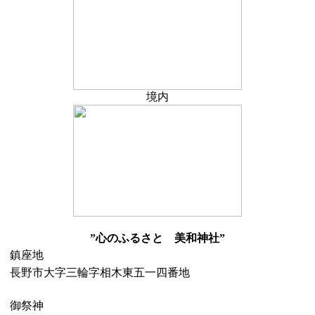
境内
”心のふるさと 美和神社”
鎮座地
長野市大字三輪字相木東五一四番地
御祭神