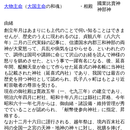
國業比賣神
大物主命
（
大国主命
の和魂）
・相殿
神部神
由緒
創立年月はあまりにも上代のことで伺い知ることはできま
せんが、歴史のうえに現われるのは、貞観八年（八六六
年）二月の三代実録の記事に、信濃国水内郡三和神部の両
神が大変怒って、兵乱や病気をはやらせる、といわれたの
で、調停は国司や講師に命じて沢山のお経を読んで神様の
怒りを鎮めさせた。という事で一躍有名になる。後、延喜
年間、醍醐天皇が命じて作らせた延喜式の神名帳に当神社
も記載された神社（延喜式内社）であり、我国では最古の
歴史を持つ神社として認められ、氏子八ヶ町はもとより近
町崇敬者の尊崇を受ける。
現在の御社殿は寛政五年（一、七九三年）の建立であり、
明治六年四月に村社、昭和十年八月には縣社に昇格、今年
昭和六十一年七月からは、御由緒・諸設備・維持管理が秀
でていることが認められ、「献幣使参向神社」に指定、昇
格する。
なお十二月十六日に謹行される、越年祭は、境内百末社石
祠の全国一之宮の天神・地神の神々に対し、祝膳を捧げ、