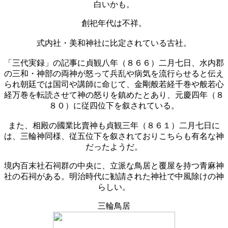
白いかも。
創祀年代は不祥。
式内社・美和神社に比定されている古社。
「三代実録」の記事に貞観八年（８６６）二月七日、水内郡
の三和・神部の両神が怒って兵乱や病気を流行らせると伝え
られ朝廷では国司や講師に命じて、金剛般若経千巻や般若心
経万巻を転読させて神の怒りを鎮めたとあり、元慶四年（８
８０）に従四位下を叙されている。
また、相殿の國業比賣神も貞観三年（８６１）二月七日に
は、三輪神同様、従五位下を叙されておりこちらも有名な神
だったようだ。
境内百末社石祠群の中央に、立派な鳥居と覆屋を持つ青麻神
社の石祠がある。明治時代に勧請された神社で中風除けの神
らしい。
三輪鳥居