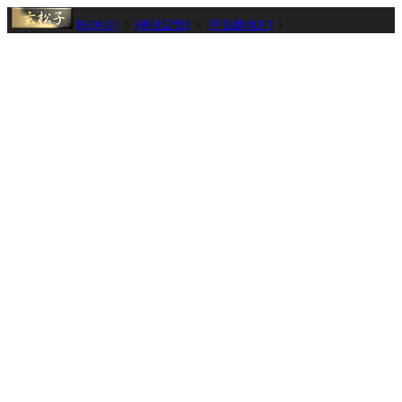
[HOME]
>
[神社記憶]
>
[甲信越地方]
>