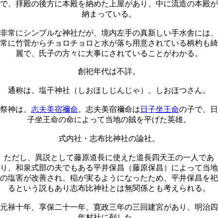
で、拝殿の後方に本殿を納めた上屋があり、中に流造の本殿が
納まっている。
非常にシンプルな神社だが、境内左手の真新しい手水舎には、
常に竹菅からチョロチョロと水が落ち用意されている柄杓も綺
麗で、氏子の方々に大事にされていることがわかる。
創祀年代は不詳。
通称は、塩干神社（しおほしじんじゃ）、しおほつさん。
祭神は、
志夫美宿禰命
。志夫美宿禰命は
日子坐王命
の子で、日
子坐王命の命によって当地の賊を平げた英雄。
式内社・志布比神社の論社。
ただし、異説として藤原道長に使えた道長四天王の一人であ
り、和泉式部の夫でもある平井保昌（藤原保昌）によって当地
の塩害が改善され、稲が実るようになったため、平井保昌を祀
るという説もあり志布比神社とは無関係とも考えられる。
元禄十年、享保二十一年、寛政三年の三回建宮があり、明治四
年村社に列した。