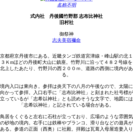
名称不明
式内社
丹後國竹野郡 志布比神社
旧村社
御祭神
志夫美宿禰命
京都府京丹後市にある。近畿タンゴ鉄道宮津線・峰山駅の北１
３Ｋmほどの丹後町大山に鎮座。竹野川に沿って４８２号線を
北上したあたり、竹野川の西２００ｍ、道路の西側に境内があ
る。
境内入口は東向き。参拝は炎天下の八月の午後なので、太陽に
向かって参拝。入口右手に「志布比神社」と刻まれた社号標が
立っているが「志希以神社」とも読めそうな文字で、地図には
「志希以神社」と記されている場合がある。
鳥居をくぐると左右に石柱が立っており、広場のような雰囲気
の砂地の境内。右手には鉄棒やブランコ、滑り台などの遊具が
ある。参道の正面（西奥）に社殿。拝殿は瓦葺入母屋造妻入り