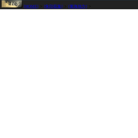
[HOME]
>
[朱印収集]
>
[東海地方]
>