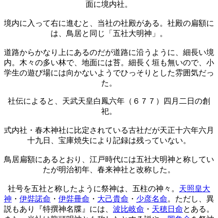
面に境内社。
境内に入って右に進むと、当社の社殿がある。社殿の扁額に
は、鳥居と同じ「五社大明神」。
道路からかなり上にあるのだが道路に沿うように、細長い境
内。木々の多い林で、地面には苔。細長く垣も無いので、小
学生の遊び場には向かないようでひっそりとした雰囲気だっ
た。
社伝によると、天武天皇白鳳六年（６７７）四月二日の創
祀。
式内社・春木神社に比定されている古社だが天正十六年六月
十九日、宝庫焼失により記録は残っていない。
鳥居扁額にあるとおり、江戸時代には五社大明神と称してい
たが明治初年、春来神社と改称した。
社号を五社と称したように祭神は、五柱の神々。
天照皇大
神
・
伊弉諾命
・
伊弉冊命
・
大己貴命
・
少彦名命
。ただし、異
説もあり『特撰神名牒』には、
波比岐命
・
天穂日命
とある。