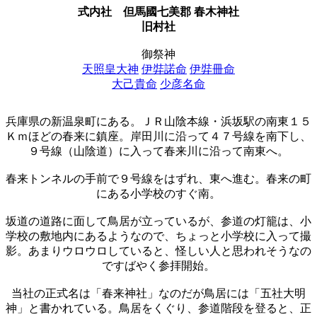
式内社
但馬國七美郡 春木神社
旧村社
御祭神
天照皇大神
伊弉諾命
伊弉冊命
大己貴命
少彦名命
兵庫県の新温泉町にある。ＪＲ山陰本線・浜坂駅の南東１５
Ｋｍほどの春来に鎮座。岸田川に沿って４７号線を南下し、
９号線（山陰道）に入って春来川に沿って南東へ。
春来トンネルの手前で９号線をはずれ、東へ進む。春来の町
にある小学校のすぐ南。
坂道の道路に面して鳥居が立っているが、参道の灯籠は、小
学校の敷地内にあるようなので、ちょっと小学校に入って撮
影。あまりウロウロしていると、怪しい人と思われそうなの
ですばやく参拝開始。
当社の正式名は「春来神社」なのだが鳥居には「五社大明
神」と書かれている。鳥居をくぐり、参道階段を登ると、正