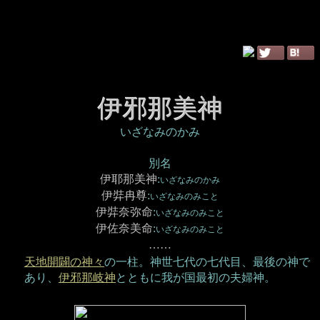
伊邪那美神
いざなみのかみ
別名
伊耶那美神
:
いざなみのかみ
伊弉冉尊
:
いざなみのみこと
伊弉奈弥命
:
いざなみのみこと
伊佐奈美命
:
いざなみのみこと
……
天地開闢の神々
の一柱。神世七代の七代目、最後の神で
あり、
伊邪那岐神
とともに我が国最初の夫婦神。