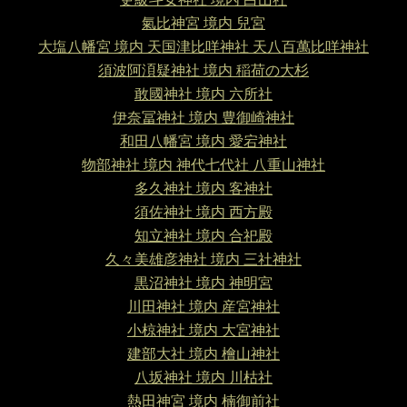
氣比神宮 境内 兒宮
大塩八幡宮 境内 天国津比咩神社 天八百萬比咩神社
須波阿湏疑神社 境内 稲荷の大杉
敢國神社 境内 六所社
伊奈冨神社 境内 豊御崎神社
和田八幡宮 境内 愛宕神社
物部神社 境内 神代七代社 八重山神社
多久神社 境内 客神社
須佐神社 境内 西方殿
知立神社 境内 合祀殿
久々美雄彦神社 境内 三社神社
黒沼神社 境内 神明宮
川田神社 境内 産宮神社
小椋神社 境内 大宮神社
建部大社 境内 檜山神社
八坂神社 境内 川枯社
熱田神宮 境内 楠御前社