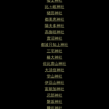
倭文神社
比々岐神社
猪田神社
都美恵神社
陽夫多神社
高御祖神社
賣沼神社
都波只知上神社
三宅神社
椿大神社
佐比賣山神社
大須伎神社
堂山神社
伊豆山神社
富能加神社
忌部神社
磐坂神社
爾佐神社