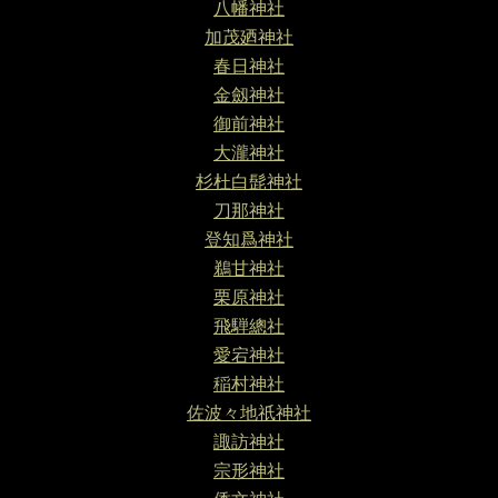
八幡神社
加茂廼神社
春日神社
金劔神社
御前神社
大瀧神社
杉杜白髭神社
刀那神社
登知爲神社
鵜甘神社
栗原神社
飛騨總社
愛宕神社
稲村神社
佐波々地祇神社
諏訪神社
宗形神社