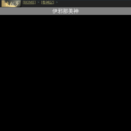
[HOME]
>
[祭神記]
>
伊邪那美神