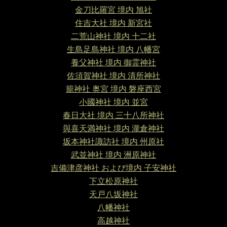
金刀比羅宮 境内 旭社
住吉大社 境内 新宮社
二荒山神社 境内 十二社
生島足島神社 境内 八幡宮
養父神社 境内 御霊神社
佐須賀神社 境内 清所神社
籠神社 奥宮 境内 磐座西宮
小國神社 境内 並宮
春日大社 境内 三十八所神社
與喜天満神社 境内 瀧倉神社
坂本神社諏訪社 境内 州原社
武並神社 境内 洲原神社
吉備津彦神社 および境内 子安神社
下立松原神社
天戸八坂神社
八幡神社
高越神社