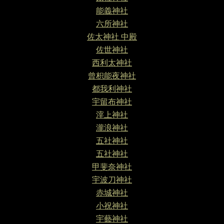
能義神社
六所神社
佐太神社 中殿
佐世神社
西利太神社
曾枳能夜神社
都我利神社
宇留布神社
滓上神社
瀧浪神社
五社神社
五社神社
甲斐奈神社
宇波刀神社
赤城神社
小祝神社
宇藝神社