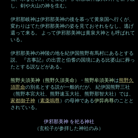
し、剣や火山の神を生む。
伊邪那岐神は伊邪那美神の後を慕って黄泉国へ行くが、
変わりはてた伊邪那美神の姿を見ておそれをなし、逃げ
還って来る。 よって伊邪那美神は黄泉大神とも呼ばれて
いる。
伊邪那美神の神陵の地を紀伊国熊野有馬村にあるとする
説、 『古事記』の出雲と伯耆の国境にある比婆山に葬っ
たとする説などがある。
熊野夫須美神（熊野久須美命）
・
熊野牟須美神
は
熊野久
須毘命
の別名とする説が一般的だが、 紀伊国熊野三社
（熊野本宮大社、熊野速玉大社、熊野那智大社）では、
家都御子神
（
素戔嗚尊
）の母神である
伊弉冉尊
のことと
されている。
伊邪那美神 を祀る神社
（玄松子が参拝した神社のみ）