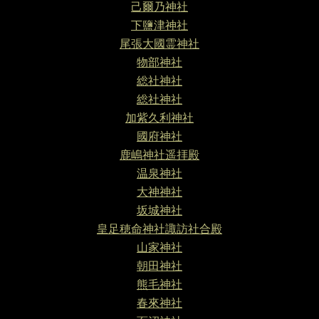
己爾乃神社
下鹽津神社
尾張大國霊神社
物部神社
総社神社
総社神社
加紫久利神社
國府神社
鹿嶋神社遥拝殿
温泉神社
大神神社
坂城神社
皇足穂命神社諏訪社合殿
山家神社
朝田神社
熊毛神社
春來神社