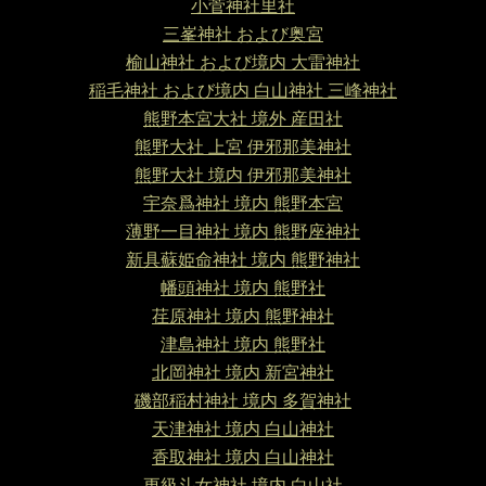
小菅神社里社
三峯神社 および奥宮
榆山神社 および境内 大雷神社
稲毛神社 および境内 白山神社 三峰神社
熊野本宮大社 境外 産田社
熊野大社 上宮 伊邪那美神社
熊野大社 境内 伊邪那美神社
宇奈爲神社 境内 熊野本宮
薄野一目神社 境内 熊野座神社
新具蘇姫命神社 境内 熊野神社
幡頭神社 境内 熊野社
荏原神社 境内 熊野神社
津島神社 境内 熊野社
北岡神社 境内 新宮神社
磯部稲村神社 境内 多賀神社
天津神社 境内 白山神社
香取神社 境内 白山神社
更級斗女神社 境内 白山社