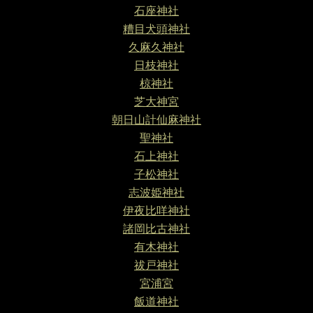
石座神社
糟目犬頭神社
久麻久神社
日枝神社
椋神社
芝大神宮
朝日山計仙麻神社
聖神社
石上神社
子松神社
志波姫神社
伊夜比咩神社
諸岡比古神社
有木神社
祓戸神社
宮浦宮
飯道神社