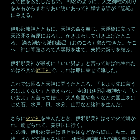
えて性を区別したもの。 神名のように、天之御柱の周り
を左右からまわりあい誘いあって神婚する話が『記紀』
にみえる。
伊耶那岐神とともに、天神の命を奉じ、天浮橋に立って
天沼矛を海原におろし、かきまわして引き上げたとこ
ろ、 滴る潮から淤能碁呂（おのころ）島ができた。そこ
へ二神は降臨されて八尋殿を建て、夫婦の契りを結ぶ。
伊邪那美神が最初に「いい男よ」と言って結ばれ生れた
のは不具の
蛭子神
で、これは船に乗せて流した。
これでは困ると天神に問うたところ、「女より先に言う
のはよくない」と教えられ、 今度は伊邪那岐神から「い
い女よ」と言って婚し、大八島国や島々などの国土をは
じめ石、水戸、風、水分、山野など諸神を生んだ。
さらに
火の神
を生んだとき、伊邪那美神はその火で焼か
れ、崩ぜられて、黄泉国に行く。
この時、伊耶那美神は嘔吐や尿などから鉱山、粘土、穀
物、水などの神々を生む。 伊邪那岐神は火の神を斬り殺