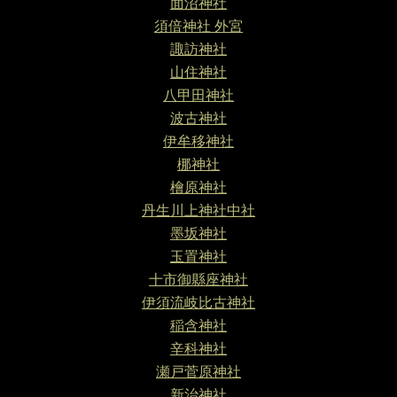
面沼神社
須倍神社 外宮
諏訪神社
山住神社
八甲田神社
波古神社
伊牟移神社
梛神社
檜原神社
丹生川上神社中社
墨坂神社
玉置神社
十市御縣座神社
伊須流岐比古神社
稲含神社
辛科神社
瀬戸菅原神社
新治神社