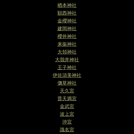
楢本神社
額西神社
金櫻神社
建岡神社
櫻井神社
来振神社
大領神社
大我井神社
王子神社
伊佐須美神社
儛草神社
天久宮
普天満宮
金武宮
波上宮
沖宮
識名宮