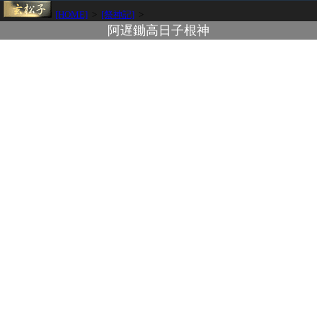
[HOME]
>
[祭神記]
>
阿遅鋤高日子根神