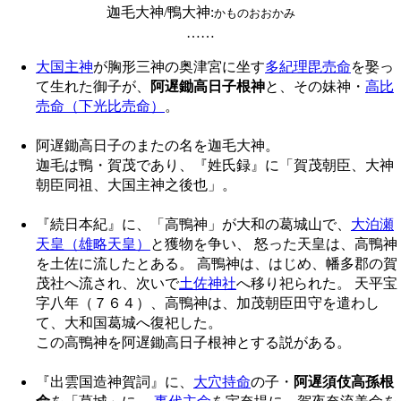
迦毛大神/鴨大神
:
かものおおかみ
……
大国主神
が胸形三神の奥津宮に坐す
多紀理毘売命
を娶っ
て生れた御子が、
阿遅鋤高日子根神
と、その妹神・
高比
売命（下光比売命）
。
阿遅鋤高日子のまたの名を迦毛大神。
迦毛は鴨・賀茂であり、『姓氏録』に「賀茂朝臣、大神
朝臣同祖、大国主神之後也」。
『続日本紀』に、「高鴨神」が大和の葛城山で、
大泊瀬
天皇（雄略天皇）
と獲物を争い、 怒った天皇は、高鴨神
を土佐に流したとある。 高鴨神は、はじめ、幡多郡の賀
茂社へ流され、次いで
土佐神社
へ移り祀られた。 天平宝
字八年（７６４）、高鴨神は、加茂朝臣田守を遣わし
て、大和国葛城へ復祀した。
この高鴨神を阿遅鋤高日子根神とする説がある。
『出雲国造神賀詞』に、
大穴持命
の子・
阿遅須伎高孫根