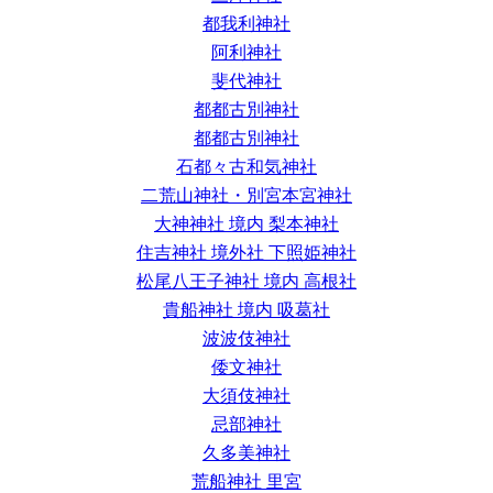
都我利神社
阿利神社
斐代神社
都都古別神社
都都古別神社
石都々古和気神社
二荒山神社・別宮本宮神社
大神神社 境内 梨本神社
住吉神社 境外社 下照姫神社
松尾八王子神社 境内 高根社
貴船神社 境内 吸葛社
波波伎神社
倭文神社
大須伎神社
忌部神社
久多美神社
荒船神社 里宮