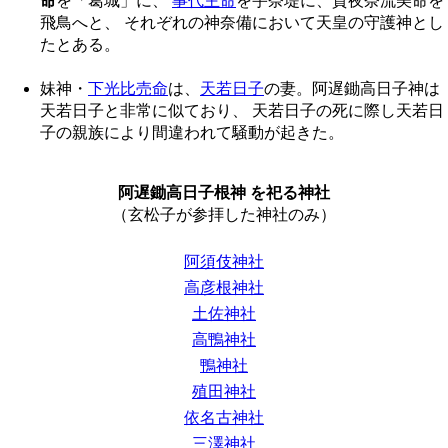
命
を「葛城」に、
事代主命
を宇奈堤に、賀夜奈流美命を
飛鳥へと、 それぞれの神奈備において天皇の守護神とし
たとある。
妹神・
下光比売命
は、
天若日子
の妻。阿遅鋤高日子神は
天若日子と非常に似ており、 天若日子の死に際し天若日
子の親族により間違われて騒動が起きた。
阿遅鋤高日子根神 を祀る神社
（玄松子が参拝した神社のみ）
阿須伎神社
高彦根神社
土佐神社
高鴨神社
鴨神社
殖田神社
依名古神社
三澤神社