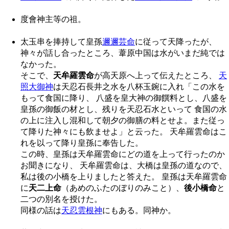
度會神主等の祖。
太玉串を捧持して皇孫
邇邇芸命
に従って天降ったが、
神々が話し合ったところ、葦原中国は水がいまだ純では
なかった。
そこで、
天牟羅雲命
が高天原へ上って伝えたところ、
天
照大御神
は天忍石長井之水を八杯玉鋺に入れ「この水を
もって食国に降り、 八盛を皇大神の御饌料とし、八盛を
皇孫の御飯の材とし、残りを天忍石水といって 食国の水
の上に注入し混和して朝夕の御膳の料とせよ。また従っ
て降りた神々にも飲ませよ」と云った。 天牟羅雲命はこ
れを以って降り皇孫に奉告した。
この時、皇孫は天牟羅雲命にどの道を上って行ったのか
お聞きになり、 天牟羅雲命は、大橋は皇孫の道なので、
私は後の小橋を上りましたと答えた。 皇孫は天牟羅雲命
に
天二上命
（あめのふたのぼりのみこと）、
後小橋命
と
二つの別名を授けた。
同様の話は
天忍雲根神
にもある。同神か。