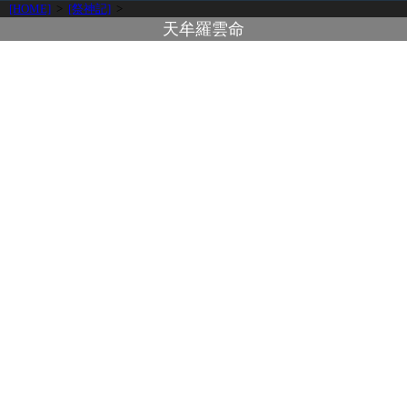
[HOME]
>
[祭神記]
>
天牟羅雲命