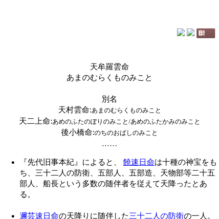
天牟羅雲命
あまのむらくものみこと
別名
天村雲命
:
あまのむらくものみこと
天二上命
:
あめのふたのぼりのみこと/あめのふたかみのみこと
後小橋命
:
のちのおばしのみこと
……
『先代旧事本紀』によると、
饒速日命
は十種の神宝をも
ち、三十二人の防衛、五部人、五部造、天物部等二十五
部人、船長という多数の随伴者を従えて天降ったとあ
る。
邇芸速日命
の天降りに随伴した
三十二人の防衛
の一人。