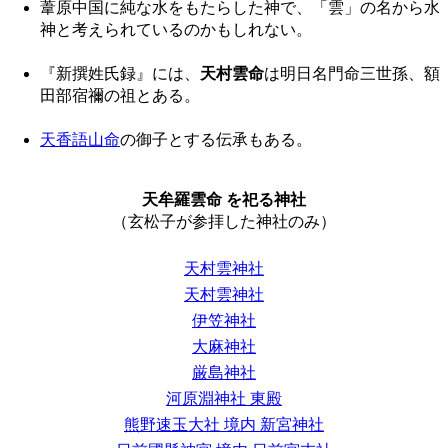
葦原中国に純な水をもたらした神で、「雲」の名から水
神と考えられているのかもしれない。
『新撰姓氏録』には、
天村雲命
は明日名門命三世孫、額
田部宿禰の祖とある。
天香語山命
の御子とする伝承もある。
天牟羅雲命 を祀る神社
（玄松子が参拝した神社のみ）
天村雲神社
天村雲神社
伊笠神社
大麻神社
厳島神社
河原淵神社 東殿
熊野速玉大社 境内 新宮神社