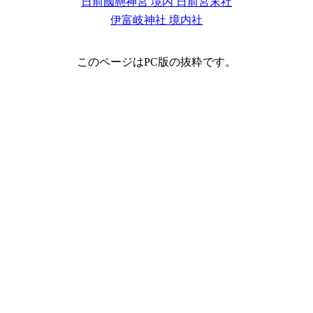
日前國懸神宮 境内 日前宮末社
伊富岐神社 境内社
このページはPC版の抜粋です。