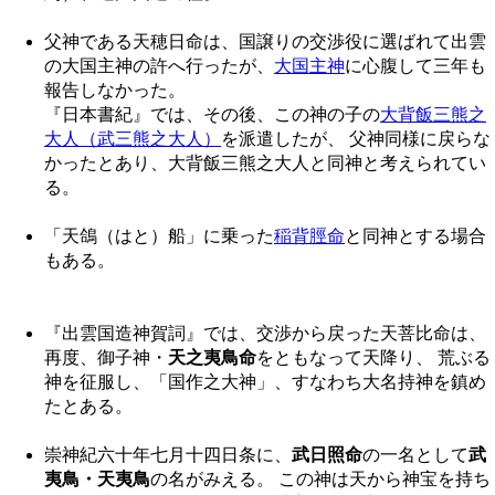
父神である天穂日命は、国譲りの交渉役に選ばれて出雲
の大国主神の許へ行ったが、
大国主神
に心腹して三年も
報告しなかった。
『日本書紀』では、その後、この神の子の
大背飯三熊之
大人（武三熊之大人）
を派遣したが、 父神同様に戻らな
かったとあり、大背飯三熊之大人と同神と考えられてい
る。
「天鴿（はと）船」に乗った
稲背脛命
と同神とする場合
もある。
『出雲国造神賀詞』では、交渉から戻った天菩比命は、
再度、御子神・
天之夷鳥命
をともなって天降り、 荒ぶる
神を征服し、「国作之大神」、すなわち大名持神を鎮め
たとある。
崇神紀六十年七月十四日条に、
武日照命
の一名として
武
夷鳥・天夷鳥
の名がみえる。 この神は天から神宝を持ち