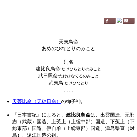
天夷鳥命
あめのひなとりのみこと
別名
建比良鳥命
:
たけひらとりのみこと
武日照命
:
たけひなてるのみこと
武夷鳥
:
たけひなどり
……
天菩比命（天穂日命）
の御子神。
『日本書紀』によると、
建比良鳥命
は、出雲国造、无邪
志（武蔵）国造、上菟上（上総中部）国造、下菟上（下
総東部）国造、伊自牟（上総東部）国造、津島県直（対
鳥）、遠江国造の祖。