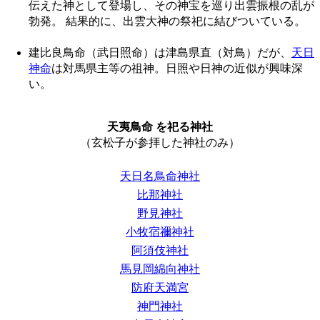
伝えた神として登場し、その神宝を巡り出雲振根の乱が
勃発。 結果的に、出雲大神の祭祀に結びついている。
建比良鳥命（武日照命）は津島県直（対鳥）だが、
天日
神命
は対馬県主等の祖神。日照や日神の近似が興味深
い。
天夷鳥命 を祀る神社
（玄松子が参拝した神社のみ）
天日名鳥命神社
比那神社
野見神社
小牧宿禰神社
阿須伎神社
馬見岡綿向神社
防府天満宮
神門神社