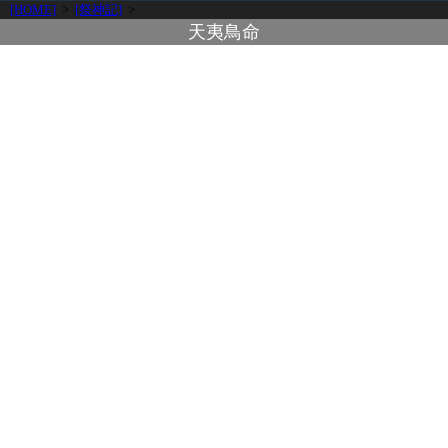
[HOME]
>
[祭神記]
>
天夷鳥命