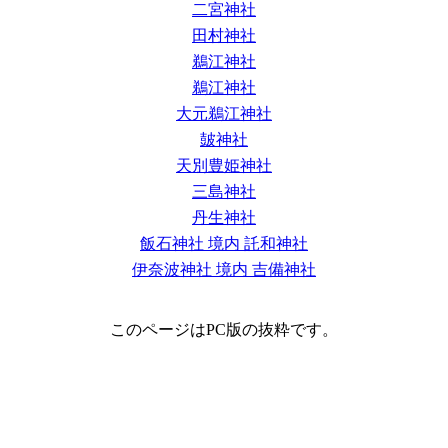
二宮神社
田村神社
鵜江神社
鵜江神社
大元鵜江神社
皷神社
天別豊姫神社
三島神社
丹生神社
飯石神社 境内 託和神社
伊奈波神社 境内 吉備神社
このページはPC版の抜粋です。