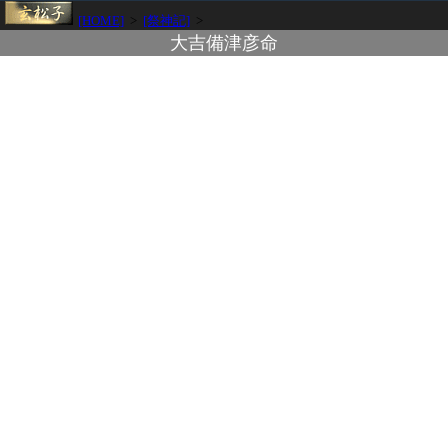
[HOME]
>
[祭神記]
>
大吉備津彦命