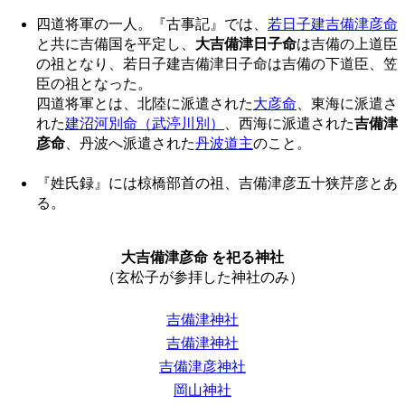
四道将軍の一人。『古事記』では、
若日子建吉備津彦命
と共に吉備国を平定し、
大吉備津日子命
は吉備の上道臣
の祖となり、若日子建吉備津日子命は吉備の下道臣、笠
臣の祖となった。
四道将軍とは、北陸に派遣された
大彦命
、東海に派遣さ
れた
建沼河別命（武渟川別）
、西海に派遣された
吉備津
彦命
、丹波へ派遣された
丹波道主
のこと。
『姓氏録』には椋橋部首の祖、吉備津彦五十狭芹彦とあ
る。
大吉備津彦命 を祀る神社
（玄松子が参拝した神社のみ）
吉備津神社
吉備津神社
吉備津彦神社
岡山神社