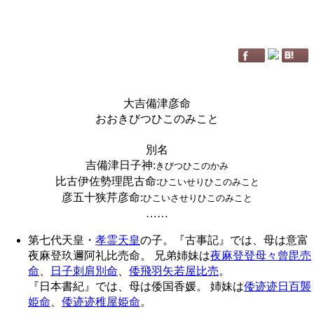
大吉備津彦命
おおきびつひこのみこと
別名
吉備津日子神
:
きびつひこのかみ
比古伊佐勢理毘古命
:
ひこいせりひこのみこと
彦五十狭芹彦命
:
ひこいさせりひこのみこと
……
第七代天皇・
孝霊天皇
の子。『古事記』では、母は意富
夜麻登玖邇阿礼比売命。 兄弟姉妹は
夜麻登登母々曾毘売
命
、
日子刺肩別命
、
倭飛羽矢若屋比売
。
『日本書紀』では、母は倭国香媛。 姉妹は
倭迹迹日百襲
姫命
、
倭迹迹稚屋姫命
。