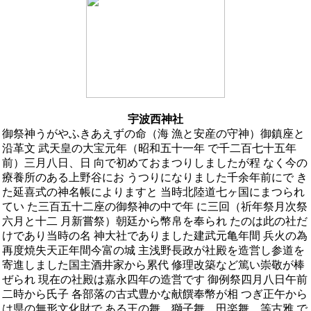
宇波西神社
御祭神うがやふきあえずの命（海 漁と安産の守神）御鎮座と
沿革文 武天皇の大宝元年（昭和五十一年 で千二百七十五年
前）三月八日、日 向で初めておまつりしましたが程 なく今の
療養所のある上野谷にお うつりになりました千余年前にで き
た延喜式の神名帳によりますと 当時北陸道七ヶ国にまつられ
てい た三百五十二座の御祭神の中で年 に三回（祈年祭月次祭
六月と十二 月新嘗祭）朝廷から幣帛を奉られ たのは此の社だ
けであり当時の名 神大社でありました建武元亀年間 兵火の為
再度焼失天正年間今富の城 主浅野長政が社殿を造営し参道を
寄進しました国主酒井家から累代 修理改築など篤い崇敬が棒
ぜられ 現在の社殿は嘉永四年の造営です 御例祭四月八日午前
二時から氏子 各部落の古式豊かな献饌奉幣が相 つぎ正午から
は県の無形文化財で ある王の舞、獅子舞、田楽舞、等古雅 で