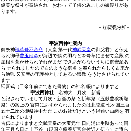
優美な祭礼が奉納され おわっ て子供のみこしの御渡りがあ
ります。
－社頭案内板－
宇波西神社案内
御祭神
鵜草葺不合命
（人皇 第一代
神武天皇
の御父君）と伝え
られ御母
豊玉姫命
が海辺で鵜 の羽などを葺草にまぜて産殿 の
屋根を葺かせられそれがまだ できあがらないうちに御安産あ
ら せられましたので右のような御名 を奉られたらしく古来か
ら漁猟 又安産の守護神としてあるい崇敬 をうけさせられてい
ます
延喜式（千余年前にできた書物）の神名 帳によりますと
宇波西神社
名神大 月次 新嘗
と記されていまして月次・新嘗の祭 と祈年祭（五穀豊穣祈願
祭）の案上の 官幣にあずかられましたのは北陸道 七ヶ国三百
五十二座の御祭神中ただ このお社だけという得難い由緒を 有
せられています
古伝によりますと文武天皇の大宝元年 日向浦に垂跡あって同
年三月八日に上野谷 （現国立療養所官舎付近と伝う）に遷ら