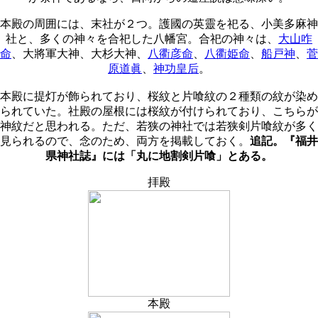
本殿の周囲には、末社が２つ。護國の英靈を祀る、小美多麻神
社と、多くの神々を合祀した八幡宮。合祀の神々は、
大山咋
命
、大將軍大神、大杉大神、
八衢彦命
、
八衢姫命
、
船戸神
、
菅
原道眞
、
神功皇后
。
本殿に提灯が飾られており、桜紋と片喰紋の２種類の紋が染め
られていた。社殿の屋根には桜紋が付けられており、こちらが
神紋だと思われる。ただ、若狭の神社では若狭剣片喰紋が多く
見られるので、念のため、両方を掲載しておく。
追記。『福井
県神社誌』には「丸に地割剣片喰」とある。
拝殿
本殿