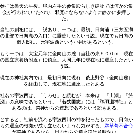
参拝は曇天の午後。境内左手の参集殿らしき建物では何かの集
会が行われていたので、邪魔にならないように静かに参拝し
た。
当社の創祀には、二説あり、一つは、最初、日向浦（三方五湖
の北部で日向湖の入口）に垂迹したという説。現在でも日向の
個人邸に、元宇波西という小祠があるという。
もう一つは、大宝元年に金向山の麓（当社の東５００ｍ、現在
の国立療養所附近）に鎮座。大同元年に現在地に遷座したとい
う説。
現在の神社案内では、最初日向に現れ、後上野谷（金向山麓）
を経由して、現在地に遷座したとある。
社名の宇波西は、「うわせ」と読むが、本来は、「上瀬」「於
瀬」の意味であるという。『若狭国志』には「鵜羽瀬神社」と
あるのは、祭神からの連想であるという説もある。
とすると、社前を流れる宇波西川の神を祀ったもので、日向か
らの遷座の根拠が成り立たないような気がする。
鵜草葺不合命
が祭神であるなら、日向からの遷座説は意味深い。