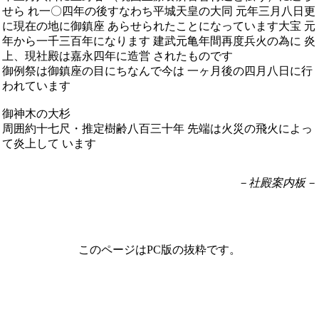
せら れ一〇四年の後すなわち平城天皇の大同 元年三月八日更
に現在の地に御鎮座 あらせられたことになっています大宝 元
年から一千三百年になります 建武元亀年間再度兵火の為に 炎
上、現社殿は嘉永四年に造営 されたものです
御例祭は御鎮座の目にちなんで今は 一ヶ月後の四月八日に行
われています
御神木の大杉
周囲約十七尺・推定樹齢八百三十年 先端は火災の飛火によっ
て炎上して います
－社殿案内板－
このページはPC版の抜粋です。