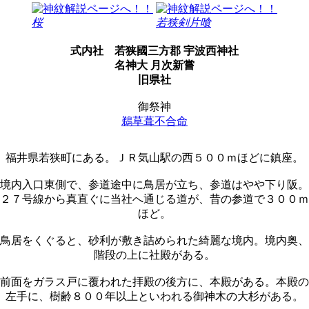
桜
若狭剣片喰
式内社
若狭國三方郡 宇波西神社
名神大 月次新嘗
旧県社
御祭神
鵜草葺不合命
福井県若狭町にある。ＪＲ気山駅の西５００ｍほどに鎮座。
境内入口東側で、参道途中に鳥居が立ち、参道はやや下り阪。
２７号線から真直ぐに当社へ通じる道が、昔の参道で３００ｍ
ほど。
鳥居をくぐると、砂利が敷き詰められた綺麗な境内。境内奥、
階段の上に社殿がある。
前面をガラス戸に覆われた拝殿の後方に、本殿がある。本殿の
左手に、樹齢８００年以上といわれる御神木の大杉がある。