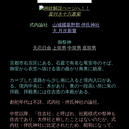
葉付き十六裏菊
式内論社
山城國葛野郡 伴氏神社
大 月次新嘗
御祭神
天忍日命
上筒男
中筒男
底筒男
京都市右京区にある。石庭で有名な竜安寺のそば、
御室から衣笠へ抜ける道の曲がり角奥に鎮座。
カーブした道路から少し南に入ると境内入口があ
る。境内中央に、木があり、奥の一段高い所に朱の
拝殿。拝殿奥には住吉造の本殿がある。
創祀年代は不詳。式内社・伴氏神社の論社。
中世以降、「住吉社」と呼ばれ、社殿様式や祭神も
住吉であり、大伴社と称したことはないのだが、式
内社・伴氏神社に比定されたため、昭和になって、