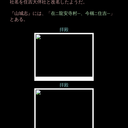
社名を住吉大伴社と改名したようだ。
『山城志』には、「
在
龍安寺村
、今稱
住吉
」
二
一
二
一
とある。
拝殿
拝殿