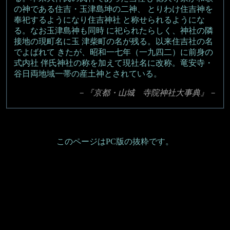
の神である住吉・玉津島坤の二神、 とりわけ住吉神を
奉祀するようになり住吉神社 と称せられるようにな
る。なお玉津島神も同時 に祀られたらしく、神社の隣
接地の現町名に玉 津柴町の名が残る。以来住吉社の名
でよばれて きたが、昭和一七年（一九四二）に前身の
式内社 伴氏神社の称を加えて現社名に改称。竜安寺・
谷日両地域一帯の産土神とされている。
－『京都・山城 寺院神社大事典』－
このページはPC版の抜粋です。