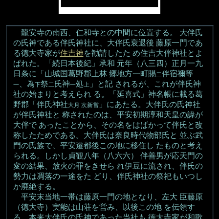
龍安寺の南西、仁和寺との中間に位置する。 大伴氏
の氏神である伴氏神社に、大伴氏衰退後 藤原一門であ
る徳大寺家が
住吉神
を勧請したた め住吉大伴神社とよ
ぱれた。「続日本後紀」承和 元年（八三四）正月一九
日条に「山城国葛野郡上林 郷地方一町賜
伴宿禰等
二
、為
祭
氏神
処
」と記 されるが、これが伴氏神
一
下
二
一
上
社の始まりと考えられ る。「延喜式」神名帳に載る葛
野郡「伴氏神社
」にあたる。大伴氏の氏神社
大月 次新嘗
が伴氏神社と 称されたのは、平安初期淳和天皇の諱が
大伴で あったことから、その名をはぱかって伴氏と改
称したためである。大伴氏は奈良時代物部氏と 並ぶ武
門の氏族で、平安遷都後この地に移住し たものと考え
られる。しかし貞観八年（八六六） 伴善男が応天門の
変の結果、放火の罪をきせら れ伊豆に流され、伴氏の
勢力は凋落の一途をた どり、伴氏神社の祭祀もいつし
か廃絶する。
平安末当地一帯は藤原一門の地となり、左大 臣藤原
（徳大寺）実能は山荘を営み、以後この地 を伝領す
る。本来大伴氏の氏神であった当社も 徳大寺家が和歌