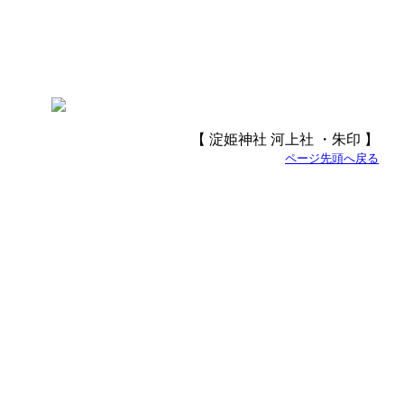
【 淀姫神社 河上社 ・朱印 】
ページ先頭へ戻る