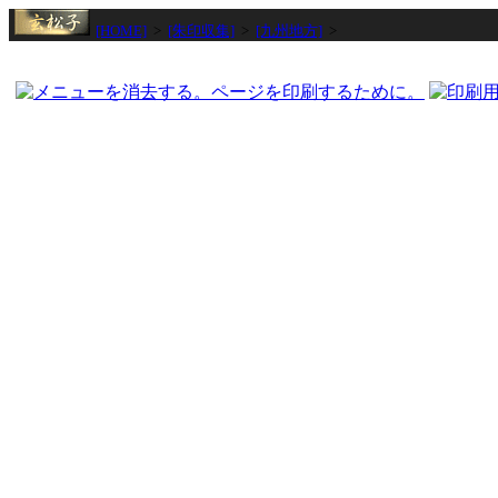
[HOME]
>
[朱印収集]
>
[九州地方]
>