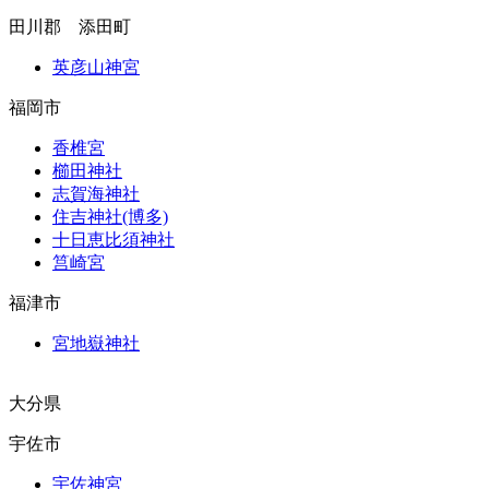
田川郡 添田町
英彦山神宮
福岡市
香椎宮
櫛田神社
志賀海神社
住吉神社(博多)
十日恵比須神社
筥崎宮
福津市
宮地嶽神社
大分県
宇佐市
宇佐神宮