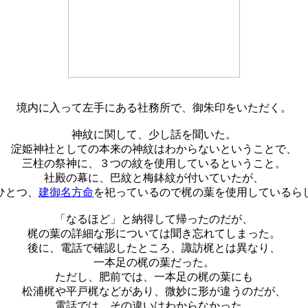
境内に入って左手にある社務所で、御朱印をいただく。
神紋に関して、少し話を聞いた。
淀姫神社としての本来の神紋はわからないということで、
三柱の祭神に、３つの紋を使用しているということ。
社殿の幕に、巴紋と梅鉢紋が付いていたが、
ひとつ、
建御名方命
を祀っているので梶の葉を使用しているら
「なるほど」と納得して帰ったのだが、
梶の葉の詳細な形については聞き忘れてしまった。
後に、電話で確認したところ、諏訪梶とは異なり、
一本足の梶の葉だった。
ただし、肥前では、一本足の梶の葉にも
松浦梶や平戸梶などがあり、微妙に形が違うのだが、
電話では、その違いはわからなかった。