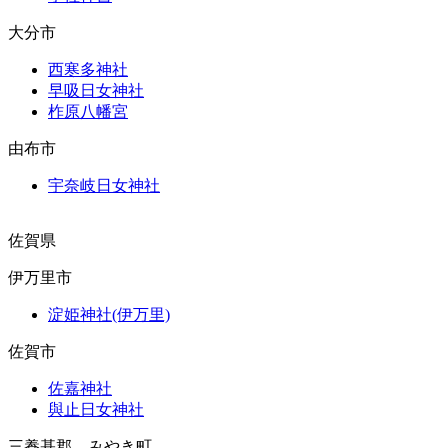
大分市
西寒多神社
早吸日女神社
柞原八幡宮
由布市
宇奈岐日女神社
佐賀県
伊万里市
淀姫神社(伊万里)
佐賀市
佐嘉神社
與止日女神社
三養基郡 みやき町