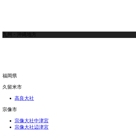
九州・沖縄地方
福岡県
久留米市
高良大社
宗像市
宗像大社中津宮
宗像大社辺津宮