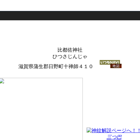
比都佐神社
ひつさじんじゃ
滋賀県蒲生郡日野町十禅師４１０
三つ巴