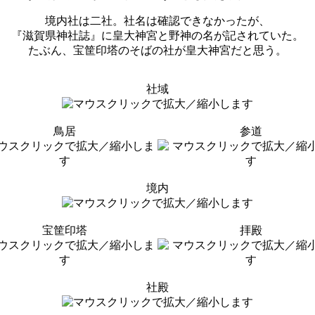
境内社は二社。社名は確認できなかったが、
『滋賀県神社誌』に皇大神宮と野神の名が記されていた。
たぶん、宝筐印塔のそばの社が皇大神宮だと思う。
社域
鳥居
参道
境内
宝筐印塔
拝殿
社殿