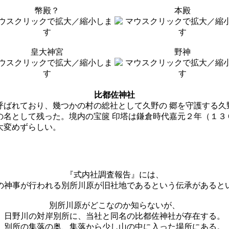
幣殿？
本殿
皇大神宮
野神
比都佐神社
呼ばれており、幾つかの村の総社として久野の 郷を守護する久
の名として残った。境内の宝篋 印塔は鎌倉時代嘉元２年（１３
大変めずらしい。
『式内社調査報告』には、
の神事が行われる別所川原が旧社地であるという伝承があると
別所川原がどこなのか知らないが、
日野川の対岸別所に、当社と同名の比都佐神社が存在する。
別所の集落の奥、集落から少し山の中に入った場所にある。