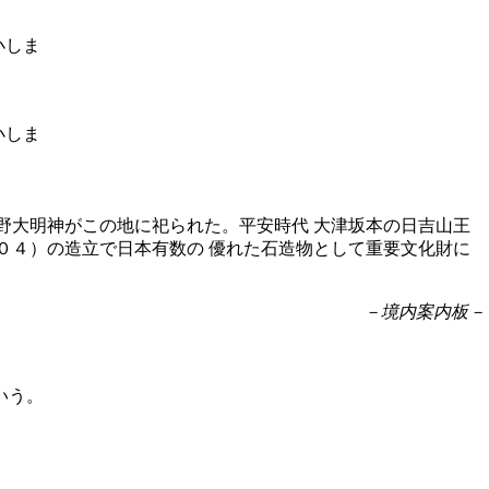
野大明神がこの地に祀られた。平安時代 大津坂本の日吉山王
０４）の造立で日本有数の 優れた石造物として重要文化財に
－境内案内板－
いう。