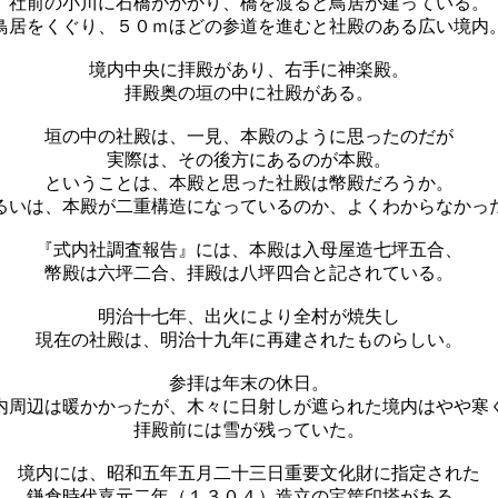
社前の小川に石橋がかかり、橋を渡ると鳥居が建っている。
鳥居をくぐり、５０ｍほどの参道を進むと社殿のある広い境内
境内中央に拝殿があり、右手に神楽殿。
拝殿奥の垣の中に社殿がある。
垣の中の社殿は、一見、本殿のように思ったのだが
実際は、その後方にあるのが本殿。
ということは、本殿と思った社殿は幣殿だろうか。
るいは、本殿が二重構造になっているのか、よくわからなかっ
『式内社調査報告』には、本殿は入母屋造七坪五合、
幣殿は六坪二合、拝殿は八坪四合と記されている。
明治十七年、出火により全村が焼失し
現在の社殿は、明治十九年に再建されたものらしい。
参拝は年末の休日。
内周辺は暖かかったが、木々に日射しが遮られた境内はやや寒
拝殿前には雪が残っていた。
境内には、昭和五年五月二十三日重要文化財に指定された
鎌倉時代嘉元二年（１３０４）造立の宝筐印塔がある。