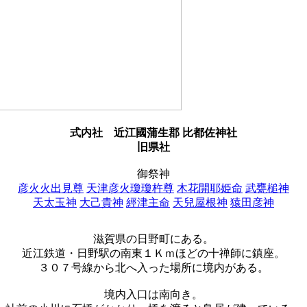
式内社
近江國蒲生郡 比都佐神社
旧県社
御祭神
彦火火出見尊
天津彦火瓊瓊杵尊
木花開耶姫命
武甕槌神
天太玉神
大己貴神
經津主命
天兒屋根神
猿田彦神
滋賀県の日野町にある。
近江鉄道・日野駅の南東１Ｋｍほどの十禅師に鎮座。
３０７号線から北へ入った場所に境内がある。
境内入口は南向き。