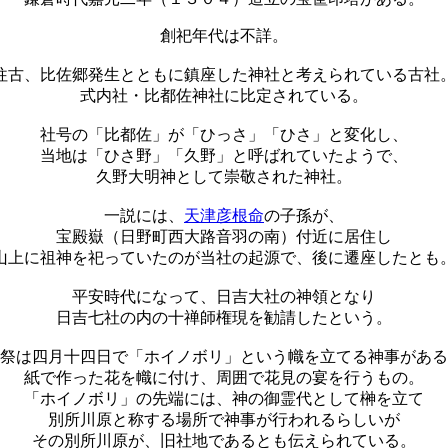
創祀年代は不詳。
往古、比佐郷発生とともに鎮座した神社と考えられている古社
式内社・比都佐神社に比定されている。
社号の「比都佐」が「ひっさ」「ひさ」と変化し、
当地は「ひさ野」「久野」と呼ばれていたようで、
久野大明神として崇敬された神社。
一説には、
天津彦根命
の子孫が、
宝殿嶽（日野町西大路音羽の南）付近に居住し
山上に祖神を祀っていたのが当社の起源で、後に遷座したとも
平安時代になって、日吉大社の神領となり
日吉七社の内の十禅師権現を勧請したという。
祭は四月十四日で「ホイノボリ」という幟を立てる神事がある
紙で作った花を幟に付け、周囲で花見の宴を行うもの。
「ホイノボリ」の先端には、神の御霊代として榊を立て
別所川原と称する場所で神事が行われるらしいが
その別所川原が、旧社地であるとも伝えられている。