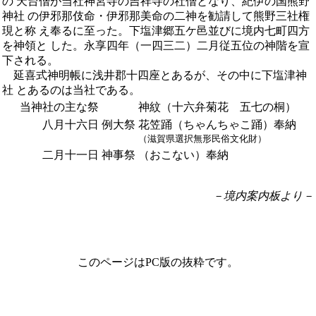
の 天台僧が当社神宮寺の吉祥寺の社僧となり、紀伊の国熊野
神社 の伊邪那伎命・伊邪那美命の二神を勧請して熊野三社権
現と称 え奉るに至った。下塩津郷五ケ邑並びに境内七町四方
を神領と した。永享四年（一四三二）二月従五位の神階を宣
下される。
延喜式神明帳に浅井郡十四座とあるが、その中に下塩津神
社 とあるのは当社である。
当神社の主な祭
神紋（十六弁菊花 五七の桐）
八月十六日
例大祭
花笠踊（ちゃんちゃこ踊）奉納
（滋賀県選択無形民俗文化財）
二月十一日
神事祭
（おこない）奉納
－境内案内板より－
このページはPC版の抜粋です。