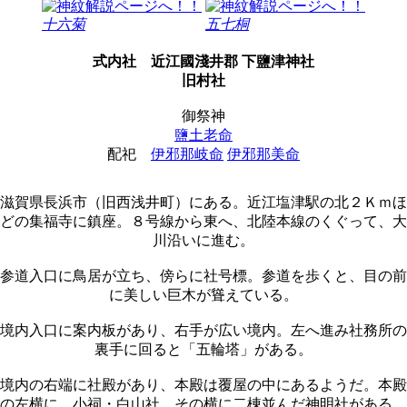
十六菊
五七桐
式内社
近江國淺井郡 下鹽津神社
旧村社
御祭神
鹽土老命
配祀
伊邪那岐命
伊邪那美命
滋賀県長浜市（旧西浅井町）にある。近江塩津駅の北２Ｋｍほ
どの集福寺に鎮座。８号線から東へ、北陸本線のくぐって、大
川沿いに進む。
参道入口に鳥居が立ち、傍らに社号標。参道を歩くと、目の前
に美しい巨木が聳えている。
境内入口に案内板があり、右手が広い境内。左へ進み社務所の
裏手に回ると「五輪塔」がある。
境内の右端に社殿があり、本殿は覆屋の中にあるようだ。本殿
の左横に、小祠・白山社。その横に二棟並んだ神明社がある。