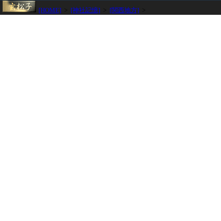
[HOME]
>
[神社記憶]
>
[関西地方]
>