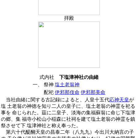
拝殿
式内社
下塩津神社の由緒
一、
祭神
塩土老翁神
配祀
伊邪那伎命
伊邪那美命
当社由緒に関する古記録によると、人皇十五代
応神天皇
が
塩 土老翁の神徳を知り二人の皇子に、塩土老翁の神霊を祀る
事を 命じられた。茲に二皇子、淡海の集福蘇翁に命じ下塩津
の郷、集 福寺小松山小稲森に社祠を建て塩土老翁の神霊を鎮
祭させて下 塩津神社と称え奉った。
第六十代醍醐天皇の昌泰二年（八九九）今出川大納言の子