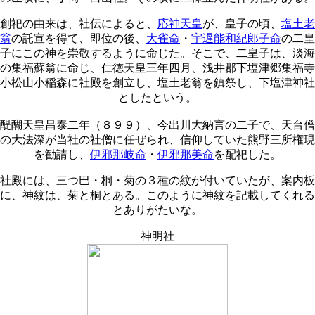
創祀の由来は、社伝によると、
応神天皇
が、皇子の頃、
塩土老
翁
の託宣を得て、即位の後、
大雀命
・
宇遅能和紀郎子命
の二皇
子にこの神を崇敬するように命じた。そこで、二皇子は、淡海
の集福蘇翁に命じ、仁徳天皇三年四月、浅井郡下塩津郷集福寺
小松山小稲森に社殿を創立し、塩土老翁を鎮祭し、下塩津神社
としたという。
醍醐天皇昌泰二年（８９９）、今出川大納言の二子で、天台僧
の大法深が当社の社僧に任ぜられ、信仰していた熊野三所権現
を勧請し、
伊邪那岐命
・
伊邪那美命
を配祀した。
社殿には、三つ巴・桐・菊の３種の紋が付いていたが、案内板
に、神紋は、菊と桐とある。このように神紋を記載してくれる
とありがたいな。
神明社