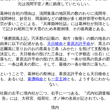
元は浅間字堂ノ奥に鎮座していたらしい。
葛神社合祀の理由は、浅間集落の地区民の数のわりに浅間寺、
浅間神社、妙見社、岡薬師などの建物が多く維持管理や祭礼の
労が多いことによる。『兵庫縣神社誌』には葛神社が別項とし
て記され昭和三年大雪のため本殿倒壊、その後再建とある。
『播磨国風土記』宍禾郡の記載の、御方（御形）の郷の地名の
由来に以下の記述がある。
天日槍命
と
葦原志許乎命
が、黒土の
志爾嵩に至りおのおの黒葛を三条（みかた）を投げて支配地を
決定した。天日槍命の投げた三条は、すべて伊都志（出石）に
落ちた。葦原志許乎命の投げた黒葛は、一条が但馬の気多の郡
に、一条は夜夫の郡に、そして、最後の一条が御方に落ちた。
ということで、葛神社の祭神は、葦原志許乎命とも天日槍命と
も、あるいは、
素盞嗚命
とも
一言主神
とも。ようするにわから
ない。
社殿の左手に境内社が二つ。右手に一つある。『式内社調査報
告』には、大祥宮、稲荷社、才ノ神の名前が記されている。
境内