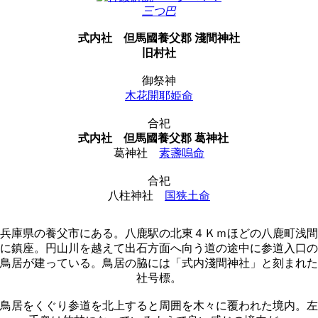
三つ巴
式内社
但馬國養父郡 淺間神社
旧村社
御祭神
木花開耶姫命
合祀
式内社
但馬國養父郡 葛神社
葛神社
素盞嗚命
合祀
八柱神社
国狭土命
兵庫県の養父市にある。八鹿駅の北東４Ｋｍほどの八鹿町浅間
に鎮座。円山川を越えて出石方面へ向う道の途中に参道入口の
鳥居が建っている。鳥居の脇には「式内淺間神社」と刻まれた
社号標。
鳥居をくぐり参道を北上すると周囲を木々に覆われた境内。左