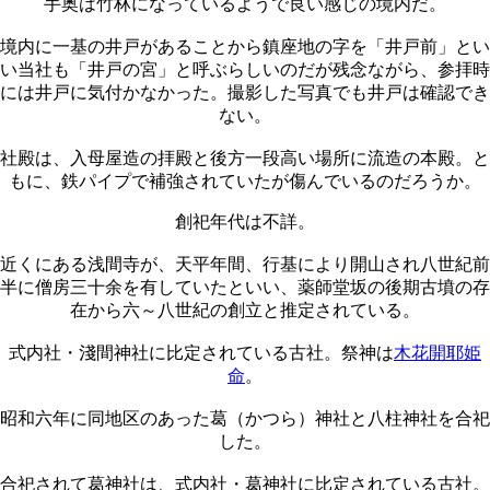
手奥は竹林になっているようで良い感じの境内だ。
境内に一基の井戸があることから鎮座地の字を「井戸前」とい
い当社も「井戸の宮」と呼ぶらしいのだが残念ながら、参拝時
には井戸に気付かなかった。撮影した写真でも井戸は確認でき
ない。
社殿は、入母屋造の拝殿と後方一段高い場所に流造の本殿。と
もに、鉄パイプで補強されていたが傷んでいるのだろうか。
創祀年代は不詳。
近くにある浅間寺が、天平年間、行基により開山され八世紀前
半に僧房三十余を有していたといい、薬師堂坂の後期古墳の存
在から六～八世紀の創立と推定されている。
式内社・淺間神社に比定されている古社。祭神は
木花開耶姫
命
。
昭和六年に同地区のあった葛（かつら）神社と八柱神社を合祀
した。
合祀されて葛神社は、式内社・葛神社に比定されている古社。