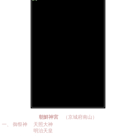
朝鮮神宮
（京城府南山）
一、
御祭神
天照大神
明治天皇