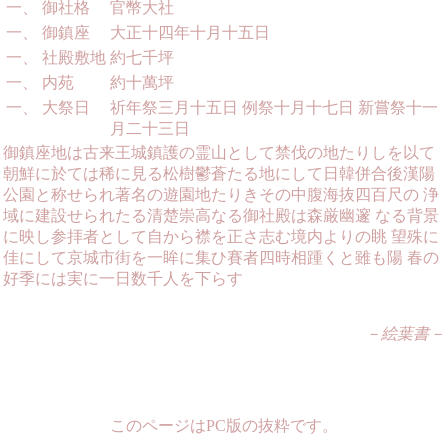
一、
御社格
官幣大社
一、
御鎮座
大正十四年十月十五日
一、
社殿敷地
約七千坪
一、
内苑
約十萬坪
一、
大祭日
祈年祭三月十五日 例祭十月十七日 新嘗祭十一
月二十三日
御鎮座地は古来王城鎮護の霊山として禁伐の地たりしを以て
朝鮮に於ては稀に見る松樹鬱蒼たる地にして日韓併合後漢陽
公園と称せられ著名の遊園地たりきその中腹海抜四百尺の 浄
域に建設せられたる清楚崇高なる御社殿は森厳幽邃 なる背景
に映し参拝者として自から襟を正さ志む境内よりの眺 望殊に
佳にして京城市街を一眸に集ひ賽者四時相踵くと雖も陽 春の
好季には実に一日数千人を下らす
－絵葉書－
このページはPC版の抜粋です。