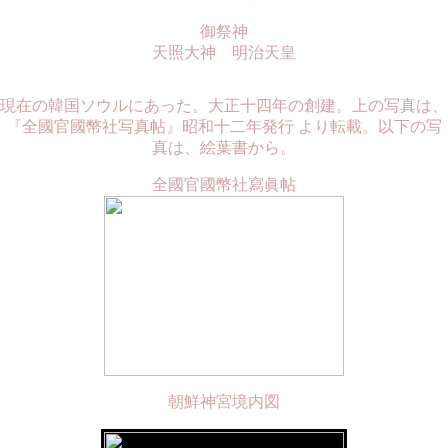
御祭神
天照大神 明治天皇
現在の韓国ソウルにあった。大正十四年の創建。上の写真は、
『全國官國幣社写真帖』昭和十二年発行 より転載。以下の写
真は、絵葉書から。
全國官國幣社寫眞帖
朝鮮神宮境内図