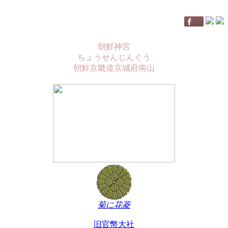
朝鮮神宮
ちょうせんじんぐう
朝鮮京畿道京城府南山
菊に花菱
旧官幣大社