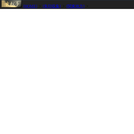
[HOME]
>
[朱印収集]
>
[関東地方]
>