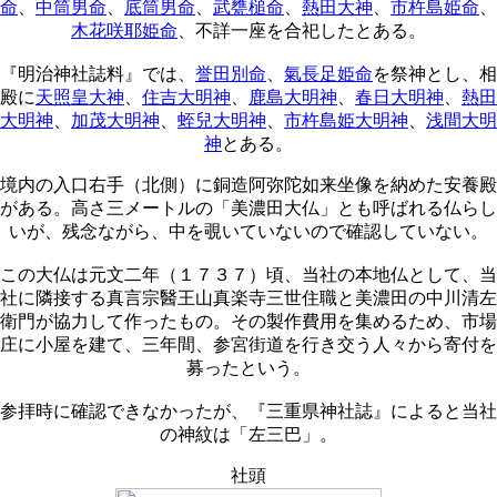
命
、
中筒男命
、
底筒男命
、
武甕槌命
、
熱田大神
、
市杵島姫命
、
木花咲耶姫命
、不詳一座を合祀したとある。
『明治神社誌料』では、
誉田別命
、
氣長足姫命
を祭神とし、相
殿に
天照皇大神
、
住吉大明神
、
鹿島大明神
、
春日大明神
、
熱田
大明神
、
加茂大明神
、
蛭兒大明神
、
市杵島姫大明神
、
浅間大明
神
とある。
境内の入口右手（北側）に銅造阿弥陀如来坐像を納めた安養殿
がある。高さ三メートルの「美濃田大仏」とも呼ばれる仏らし
いが、残念ながら、中を覗いていないので確認していない。
この大仏は元文二年（１７３７）頃、当社の本地仏として、当
社に隣接する真言宗醫王山真楽寺三世住職と美濃田の中川清左
衛門が協力して作ったもの。その製作費用を集めるため、市場
庄に小屋を建て、三年間、参宮街道を行き交う人々から寄付を
募ったという。
参拝時に確認できなかったが、『三重県神社誌』によると当社
の神紋は「左三巴」。
社頭