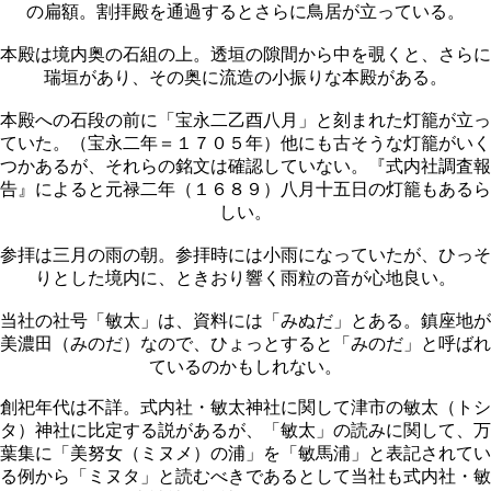
の扁額。割拝殿を通過するとさらに鳥居が立っている。
本殿は境内奥の石組の上。透垣の隙間から中を覗くと、さらに
瑞垣があり、その奥に流造の小振りな本殿がある。
本殿への石段の前に「宝永二乙酉八月」と刻まれた灯籠が立っ
ていた。（宝永二年＝１７０５年）他にも古そうな灯籠がいく
つかあるが、それらの銘文は確認していない。『式内社調査報
告』によると元禄二年（１６８９）八月十五日の灯籠もあるら
しい。
参拝は三月の雨の朝。参拝時には小雨になっていたが、ひっそ
りとした境内に、ときおり響く雨粒の音が心地良い。
当社の社号「敏太」は、資料には「みぬだ」とある。鎮座地が
美濃田（みのだ）なので、ひょっとすると「みのだ」と呼ばれ
ているのかもしれない。
創祀年代は不詳。式内社・敏太神社に関して津市の敏太（トシ
タ）神社に比定する説があるが、「敏太」の読みに関して、万
葉集に「美努女（ミヌメ）の浦」を「敏馬浦」と表記されてい
る例から「ミヌタ」と読むべきであるとして当社も式内社・敏