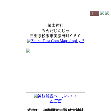
敏太神社
みぬだじんじゃ
三重県松阪市美濃田町９５０
左三巴
式内社
伊勢國壹志郡 敏太神社