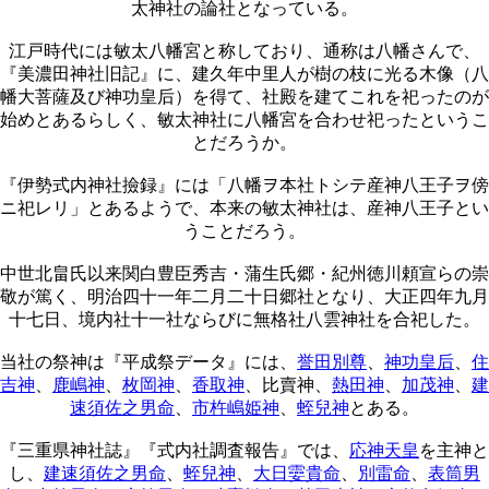
太神社の論社となっている。
江戸時代には敏太八幡宮と称しており、通称は八幡さんで、
『美濃田神社旧記』に、建久年中里人が樹の枝に光る木像（八
幡大菩薩及び神功皇后）を得て、社殿を建てこれを祀ったのが
始めとあるらしく、敏太神社に八幡宮を合わせ祀ったというこ
とだろうか。
『伊勢式内神社撿録』には「八幡ヲ本社トシテ産神八王子ヲ傍
ニ祀レリ」とあるようで、本来の敏太神社は、産神八王子とい
うことだろう。
中世北畠氏以来関白豊臣秀吉・蒲生氏郷・紀州徳川頼宣らの崇
敬が篤く、明治四十一年二月二十日郷社となり、大正四年九月
十七日、境内社十一社ならびに無格社八雲神社を合祀した。
当社の祭神は『平成祭データ』には、
誉田別尊
、
神功皇后
、
住
吉神
、
鹿嶋神
、
枚岡神
、
香取神
、比賣神、
熱田神
、
加茂神
、
建
速須佐之男命
、
市杵嶋姫神
、
蛭兒神
とある。
『三重県神社誌』『式内社調査報告』では、
応神天皇
を主神と
し、
建速須佐之男命
、
蛭兒神
、
大日孁貴命
、
別雷命
、
表筒男