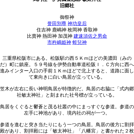
旧郷社
御祭神
誉田別尊
神功皇后
住吉神 鹿嶋神 枚岡神 香取神
比賣神 熱田神 加茂神
建速須佐之男命
市杵嶋姫神
蛭兒神
三重県松阪市にある。松阪駅の西５Ｋｍほどの美濃田（みの
だ）町に鎮座。５９号線を伊勢自動車道松阪Ｉ．Ｃ方向に西へ
進みインター入口の手前１Ｋｍほどで北上すると、道路に面し
て東向きに白い鳥居が立っている。
笠木が左右に長い神明鳥居が特徴的だ。鳥居の右脇に「式内郷
社敏太神社」と刻まれた社号標が立っている。
鳥居をくぐると鬱蒼と茂る社叢の中にまっすぐな参道。参道の
左手に神池があり、境内社の祠が一つ。
参道を進むと突き当たりにもう一つの鳥居。鳥居の後方に割拝
殿があり、割拝殿には「敏太神社」「八幡宮」と書かれた２枚