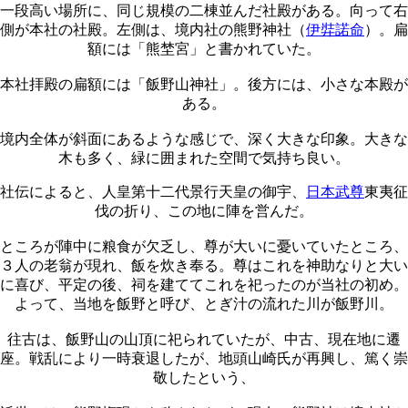
一段高い場所に、同じ規模の二棟並んだ社殿がある。向って右
側が本社の社殿。左側は、境内社の熊野神社（
伊弉諾命
）。扁
額には「熊埜宮」と書かれていた。
本社拝殿の扁額には「飯野山神社」。後方には、小さな本殿が
ある。
境内全体が斜面にあるような感じで、深く大きな印象。大きな
木も多く、緑に囲まれた空間で気持ち良い。
社伝によると、人皇第十二代景行天皇の御宇、
日本武尊
東夷征
伐の折り、この地に陣を営んだ。
ところが陣中に粮食が欠乏し、尊が大いに憂いていたところ、
３人の老翁が現れ、飯を炊き奉る。尊はこれを神助なりと大い
に喜び、平定の後、祠を建ててこれを祀ったのが当社の初め。
よって、当地を飯野と呼び、とぎ汁の流れた川が飯野川。
往古は、飯野山の山頂に祀られていたが、中古、現在地に遷
座。戦乱により一時衰退したが、地頭山崎氏が再興し、篤く崇
敬したという、