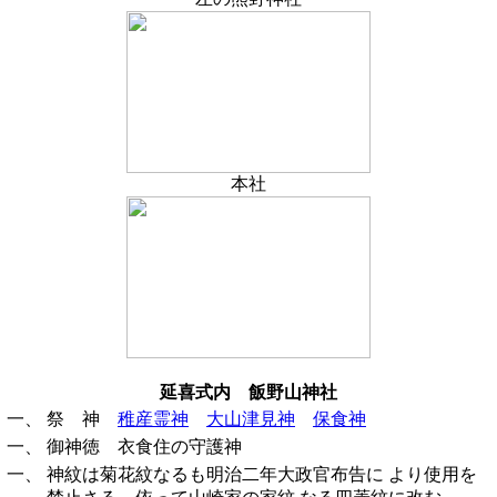
本社
延喜式内 飯野山神社
一、
祭 神
稚産霊神
大山津見神
保食神
一、
御神徳 衣食住の守護神
一、
神紋は菊花紋なるも明治二年大政官布告に より使用を