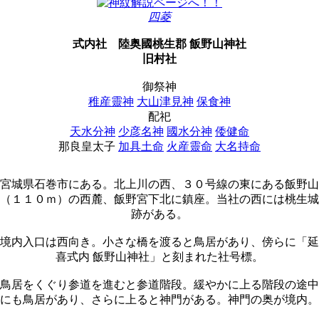
四菱
式内社
陸奥國桃生郡 飯野山神社
旧村社
御祭神
稚産靈神
大山津見神
保食神
配祀
天水分神
少彦名神
國水分神
倭健命
那良皇太子
加具土命
火産靈命
大名持命
宮城県石巻市にある。北上川の西、３０号線の東にある飯野山
（１１０ｍ）の西麓、飯野宮下北に鎮座。当社の西には桃生城
跡がある。
境内入口は西向き。小さな橋を渡ると鳥居があり、傍らに「延
喜式内 飯野山神社」と刻まれた社号標。
鳥居をくぐり参道を進むと参道階段。緩やかに上る階段の途中
にも鳥居があり、さらに上ると神門がある。神門の奥が境内。