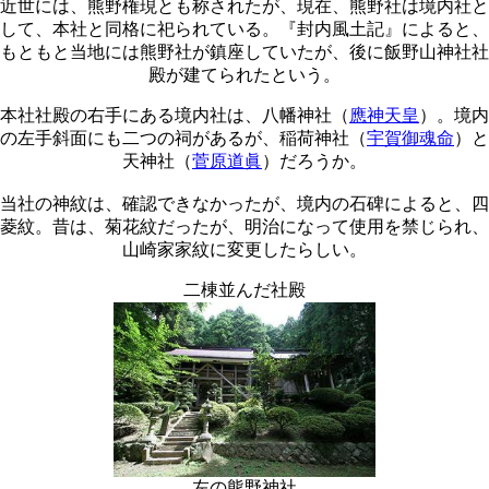
近世には、熊野権現とも称されたが、現在、熊野社は境内社と
して、本社と同格に祀られている。『封内風土記』によると、
もともと当地には熊野社が鎮座していたが、後に飯野山神社社
殿が建てられたという。
本社社殿の右手にある境内社は、八幡神社（
應神天皇
）。境内
の左手斜面にも二つの祠があるが、稲荷神社（
宇賀御魂命
）と
天神社（
菅原道眞
）だろうか。
当社の神紋は、確認できなかったが、境内の石碑によると、四
菱紋。昔は、菊花紋だったが、明治になって使用を禁じられ、
山崎家家紋に変更したらしい。
二棟並んだ社殿
左の熊野神社