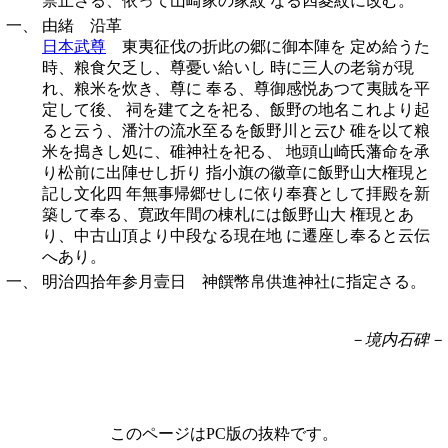
禁止さる、依って山崎家の家紋 なる四菱紋に改む。
一、
由緒 沿革
日本武尊
東夷征伐の折此の郷に御本陣を 定め給うた
時、粮食欠乏し、尊憂い給いし 時に三人の老翁が現
れ、粮米を炊き、尊に 奉る、尊御感悦あつて夷賊を平
定して後、 祠を建て之を祀る、飯野の地名これより起
ると云う、潘汁の流水至るを飯野川と云ひ 碓を以て粮
米を搗きし処に、碓神社を祀る、 地頭山崎氏藩命を承
り松前に出陣せし折り 指小旗の徽章に飯野山大権現と
記し文化四 年無事帰郷せしに依り奉賽として拝殿を新
築して奉る、寛政年間の棟札には飯野山大 権現とあ
り、中古山頂より中段なる現在地 に遷座し奉ると云伝
へあり。
一、
明治四拾年参月壹日 神饌幣帛供進神社に指定さる。
－境内石碑－
このページはPC版の抜粋です。