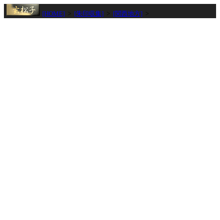
[HOME]
>
[朱印収集]
>
[関西地方]
>