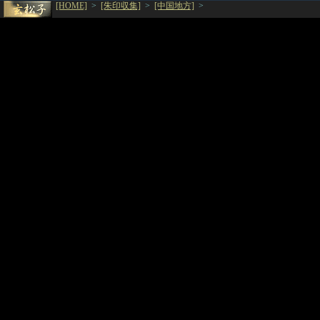
[HOME]
>
[朱印収集]
>
[中国地方]
>