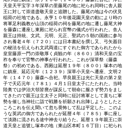
天皇天平宝字３年深草の里藤尾の地に祀られ同時に舎人親
王に対して崇道盡敬天皇と追贈した。藤尾の地は今の伏見
稲荷の社地である。永亨１０年後花園天皇の勅により時の
将軍足利義教が山頂の稲荷の祠を藤尾の地に遷し藤尾大神
を藤森に遷座し東殿に祀られ官幣の儀式が行われた。舎人
親王は持統、文武、元明、元正、聖武の５朝の国政に参与
され養老４年（７２０）には日本書紀を撰し又、弓矢蟇目
の秘法を伝えられ文武両道にすぐれた御方であられたから
皇室藤原一門の崇敬厚く貞観の年（８６０）清和天皇の宝
祚を奉りて官幣の神事が行われた。これが深草祭（藤森
祭）の初めである。西殿は延暦１９年（８００）塚本の地
に鎮座、延応元年（１２３９）深草小天皇へ遷座、文明２
年（１４７０）藤森へ合祀。早良親王は光仁天皇の第２皇
子で天応元年（７８１）４月１日皇太子にたたれた。当時
陸奥では伊治大領皆麿が謀反して朝命に服さず勢力をまし
てきたので親王は立太子と同時に征討将軍として直ちに軍
勢を催し当神社に詣で戦勝を祈願され出陣しようとしたと
ころこれを伝え聞いて忽ち畏怖して乱は平定した。このよ
うな英武の御方であられたが延暦４年（７８５）事に座し
て淡路に流される途中神去り給うた。延暦１９年親王に崇
道天皇と追號し塚本の地（東山区本町１６丁目）に祀られ