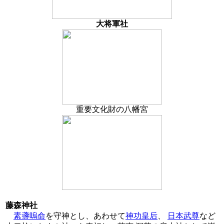
大将軍社
重要文化財の八幡宮
藤森神社
素盞嗚命
を守神とし、あわせて
神功皇后
、
日本武尊
など