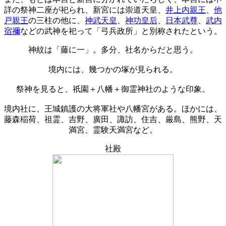
詳の祭神二座が祀られ、新宮には崇道天皇、
井上内親王
、
他
戸親王
の三柱の他に、
神武天皇
、
神功皇后
、
日本武尊
、
武内
宿禰
などの武神を祀って「弓兵政所」と別称されたという。
神紋は「藤に一」。多分、社名からだと思う。
境内には、幾つかの塚が見られる。
祭神を見ると、祇園＋八幡＋御霊神社のような印象。
境内社に、王城鎮護の大将軍社や八幡宮がある。ほかには、
藤森稲荷、祖霊、吉野、廣田、諏訪、住吉、厳島、熊野、天
満宮、霊験天満宮など。
社殿