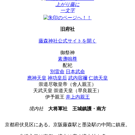
上がり藤に
一文字
旧府社
藤森神社公式サイトを開く
御祭神
素盞嗚尊
配祀
別雷命
日本武命
應神天皇
神功皇后
武内宿禰
仁徳天皇
崇道尽敬皇帝（舍人親王）
天武天皇
崇道天皇（早良親王）
伊予親王
井上内親王
境内社
大将軍社
王城鎮護・南方
京都府伏見区にある。京阪藤森駅と墨染駅の中間に鎮座。