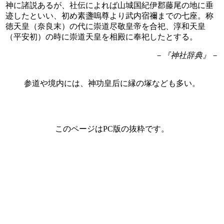
神に諸説あるが、社伝によれば山城国紀伊郡藤尾の地に垂
迹したといい、初め素盞嗚尊より武内宿禰までの七座。称
徳天皇（奈良末）の代に崇道尽敬皇帝を合祀、淳和天皇
（平安初）の時に崇道天皇を相殿に奉祀したとする。
－『神社辞典』－
参道や境内には、神功皇后に縁の塚なども多い。
このページはPC版の抜粋です。