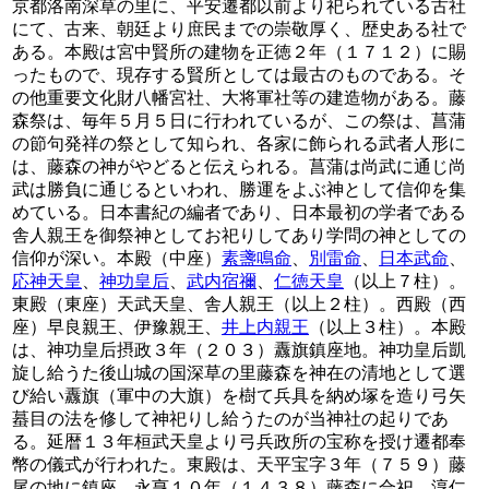
京都洛南深草の里に、平安遷都以前より祀られている古社
にて、古来、朝廷より庶民までの崇敬厚く、歴史ある社で
ある。本殿は宮中賢所の建物を正徳２年（１７１２）に賜
ったもので、現存する賢所としては最古のものである。そ
の他重要文化財八幡宮社、大将軍社等の建造物がある。藤
森祭は、毎年５月５日に行われているが、この祭は、菖蒲
の節句発祥の祭として知られ、各家に飾られる武者人形に
は、藤森の神がやどると伝えられる。菖蒲は尚武に通じ尚
武は勝負に通じるといわれ、勝運をよぶ神として信仰を集
めている。日本書紀の編者であり、日本最初の学者である
舎人親王を御祭神としてお祀りしてあり学問の神としての
信仰が深い。本殿（中座）
素盞鳴命
、
別雷命
、
日本武命
、
応神天皇
、
神功皇后
、
武内宿禰
、
仁徳天皇
（以上７柱）。
東殿（東座）天武天皇、舎人親王（以上２柱）。西殿（西
座）早良親王、伊豫親王、
井上内親王
（以上３柱）。本殿
は、神功皇后摂政３年（２０３）纛旗鎮座地。神功皇后凱
旋し給うた後山城の国深草の里藤森を神在の清地として選
び給い纛旗（軍中の大旗）を樹て兵具を納め塚を造り弓矢
蟇目の法を修して神祀りし給うたのが当神社の起りであ
る。延暦１３年桓武天皇より弓兵政所の宝称を授け遷都奉
幣の儀式が行われた。東殿は、天平宝字３年（７５９）藤
尾の地に鎮座。永亨１０年（１４３８）藤森に合祀。淳仁