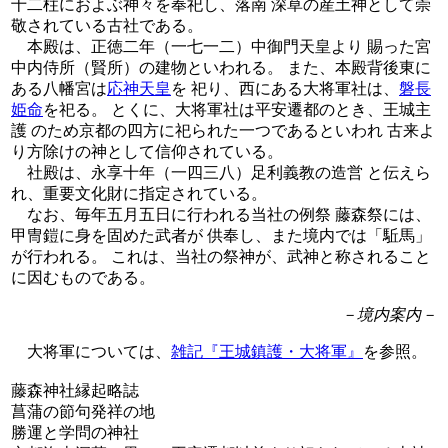
十二柱におよぶ神々を奉祀し、落南 深草の産土神として崇
敬されている古社である。
本殿は、正徳二年（一七一二）中御門天皇より 賜った宮
中内侍所（賢所）の建物といわれる。 また、本殿背後東に
ある八幡宮は
応神天皇
を 祀り、西にある大将軍社は、
磐長
姫命
を祀る。 とくに、大将軍社は平安遷都のとき、王城主
護 のため京都の四方に祀られた一つであるといわれ 古来よ
り方除けの神として信仰されている。
社殿は、永享十年（一四三八）足利義教の造営 と伝えら
れ、重要文化財に指定されている。
なお、毎年五月五日に行われる当社の例祭 藤森祭には、
甲冑鎧に身を固めた武者が 供奉し、また境内では「駈馬」
が行われる。 これは、当社の祭神が、武神と称されること
に因むものである。
－境内案内－
大将軍については、
雑記『王城鎮護・大将軍』
を参照。
藤森神社縁起略誌
菖蒲の節句発祥の地
勝運と学問の神社