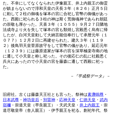
た。不幸にしてなくなられた伊豫親王、井上内親王の御霊
が鎮まらないので淳和天皇の天長３年（８２６）正月５日
に勅して２柱の御魂を塚本の宮に合祀し官幣の御儀があっ
た。西殿に祀られる３柱の神は斯く荒御魂神であられ朝廷
の崇敬も厚かった。天喜３年（１０５５）９月２７日隣地
法成寺より火を失して塚本の宮も類焼し宮殿悉く烏有に帰
したが、白河天皇勅して大納言能信奉行して承暦元年（１
０７７）１２月２日に再建せられた。建久３年（１１９
２）後鳥羽天皇菅原故守をして官幣の儀があり。延応元年
（１２３９）には藤原道家が塚本の宮を深草極楽寺南の地
に遷して小天皇と称し祀った。その後応仁の乱に社殿悉く
兵火にあったので小天皇の宮を藤森に遷して西殿に祀っ
た。
－『平成祭データ』－
旧府社。古くは藤森天王社とも言った。祭神は
素盞嗚尊
・
日本武尊
・
神功皇后
・
別雷神
・
応神天皇
・
仁徳天皇
・
武内
宿禰
・崇道天皇（早良親王）・天武天皇・
井上内親王
・崇
道尽敬皇帝（舎人親王）・伊予親王を祀る。創祀年代、祭