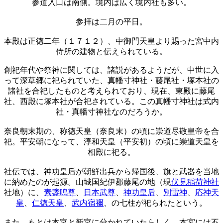
参道入口は南側。境内は広く境内社も多い。
参拝は二月の平日。
本殿は正徳二年（１７１２）、中御門天皇より賜った宮中内
侍所の建物と伝えられている。
創祀年代や祭神に関しては、諸説があるようだが、中世に入
って深草郷に祀られていた、真幡寸神社・藤尾社・塚本社の
諸社を合祀したものと考えられており、現在、東殿に藤尾
社、西殿に塚本社が合祀されている。この真幡寸神社は式内
社・真幡寸神社なのだろうか。
奈良朝末期の、称徳天皇（奈良末）の頃に崇道尽敬皇帝を合
祀。平安朝になって、淳和天皇（平安初）の頃に崇道天皇を
相殿に祀る。
社伝では、神功皇后が朝鮮出兵から帰国後、旗と武器を当地
に納めたのが起源。山城国紀伊郡藤尾の地（現
伏見稲荷神社
社地）に、
素盞嗚尊
、
日本武尊
、
神功皇后
、
別雷神
、
応神天
皇
、
仁徳天皇
、
武内宿禰
、の七柱が祀られたという。
また、もとは本宮と新宮に分かれていたらしく、本宮には不