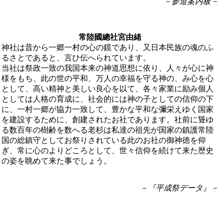
－参道案内板－
常陸國總社宮由緒
神社は昔から一郷一村の心の鏡であり、又日本民族の魂のふ
るさとであると、言ひ伝へられています。
当社は祭政一致の我国本来の神道思想に依り、人々が心に神
様をもち、此の世の平和、万人の幸福を守る神の、み心を心
として、高い精神と美しい良心を以て、各々家業に励み個人
としては人格の育成に、社会的には神の子としての信仰の下
に、一村一郷が協力一致して、豊かな平和な彌栄えゆく国家
を建設するために、創建されたお社であります。社前に聳ゆ
る数百年の樹齢を数へる老杉は私達の祖先が国家の鎮護常陸
国の総鎮守としてお祭りされている此のお社の御神徳を仰
ぎ、常に心のよりどころとして、世々信仰を続けて来た歴史
の姿を眺めて来た事でしょう。
－『平成祭データ』－