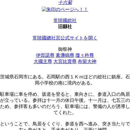
十六菊
常陸國総社
旧縣社
常陸國總社宮公式サイトを開く
御祭神
伊弉諾尊
素盞嗚尊
瓊々杵尊
大國主尊
大宮比賣尊
布留大神
茨城県石岡市にある。石岡駅の西１Ｋｍほどの総社に鎮座。石
岡小学校の南に境内がある。
駐車場に車を停め、坂道を登ると、東向きに、参道入口の鳥居
が立っている。参拝は十一月の休日午後。十一月は、七五三の
ため、参拝客も多いのだろう、駐車場には、警備の人が誘導し
てくれた。
ということで、鳥居をくぐり、参道を西へ進み、突き当たりで
左へ曲がると、手水舎があり、正面に神門。