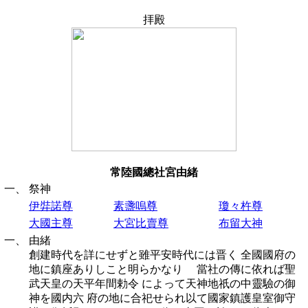
拝殿
常陸國總社宮由緒
一、
祭神
伊弉諾尊
素盞嗚尊
瓊々杵尊
大國主尊
大宮比賣尊
布留大神
一、
由緒
創建時代を詳にせずと雖平安時代には晋く 全國國府の
地に鎮座ありしこと明らかなり 當社の傳に依れば聖
武天皇の天平年間勅令 によって天神地祇の中靈驗の御
神を國内六 府の地に合祀せられ以て國家鎮護皇室御守