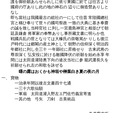
護を御祈願あらせられしに依り東國に於て は往古より
國府の庁ありし此の地の神石の 辺りに御造營ありしと
なし
即ち當社は我國最古の総社の一にして往昔 常陸國總社
宮と稱ひ奉りて世々の國司祭政 一致の大典に基き奉齋
の誠を致し当時官社 に列し一宮鹿島神宮と相並びて朝
廷及鎌倉 将軍家の奉幣ありし事所藏文書に明らか也
戦國兵乱の世となりては大椽氏の崇敬篤か りしも後江
戸時代には郷閣の産土神として 朝野の信仰深く明治四
年郷社に列し仝三十 一年縣社に昇格せり 古来武将の
尊崇深く 弘安役に於ける敵國降伏の祈願を始め永享 年
間には太田道灌陸奥下向の途次当社に参 籠武運長久を
祈願せられ左の和歌を詠ぜる
曙の露はおくかも神垣や榊葉白き夏の夜の月
一、
寶物
一治承年間以後古文書四十七通
一三十六歌仙額
一軍扇 太田道灌入野左エ門佐竹義宣寄進
一其の他 弓矢 刀剣 古美術品