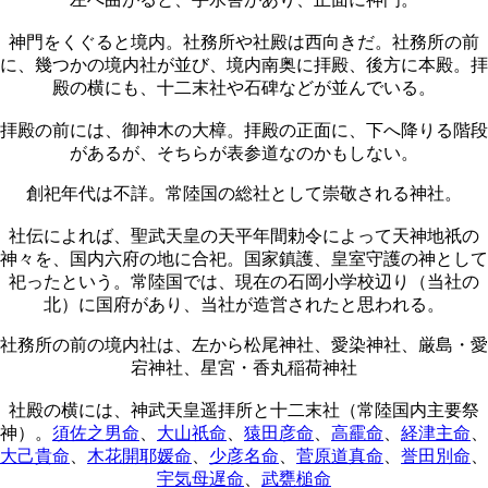
神門をくぐると境内。社務所や社殿は西向きだ。社務所の前
に、幾つかの境内社が並び、境内南奥に拝殿、後方に本殿。拝
殿の横にも、十二末社や石碑などが並んでいる。
拝殿の前には、御神木の大樟。拝殿の正面に、下へ降りる階段
があるが、そちらが表参道なのかもしない。
創祀年代は不詳。常陸国の総社として崇敬される神社。
社伝によれば、聖武天皇の天平年間勅令によって天神地祇の
神々を、国内六府の地に合祀。国家鎮護、皇室守護の神として
祀ったという。常陸国では、現在の石岡小学校辺り（当社の
北）に国府があり、当社が造営されたと思われる。
社務所の前の境内社は、左から松尾神社、愛染神社、厳島・愛
宕神社、星宮・香丸稲荷神社
社殿の横には、神武天皇遥拝所と十二末社（常陸国内主要祭
神）。
須佐之男命
、
大山祇命
、
猿田彦命
、
高靇命
、
経津主命
、
大己貴命
、
木花開耶媛命
、
少彦名命
、
菅原道真命
、
誉田別命
、
宇気母遅命
、
武甕槌命