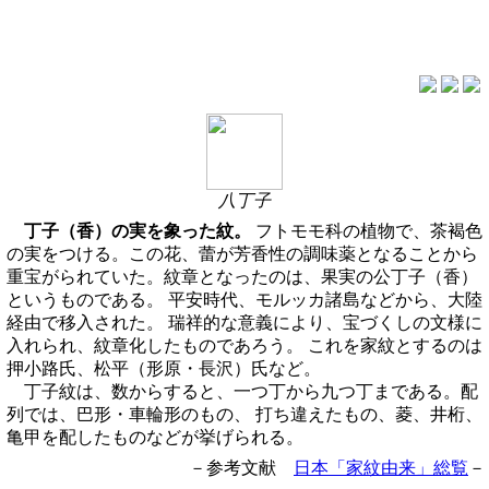
八丁子
丁子（香）の実を象った紋。
フトモモ科の植物で、茶褐色
の実をつける。この花、蕾が芳香性の調味薬となることから
重宝がられていた。紋章となったのは、果実の公丁子（香）
というものである。 平安時代、モルッカ諸島などから、大陸
経由で移入された。 瑞祥的な意義により、宝づくしの文様に
入れられ、紋章化したものであろう。 これを家紋とするのは
押小路氏、松平（形原・長沢）氏など。
丁子紋は、数からすると、一つ丁から九つ丁まである。配
列では、巴形・車輪形のもの、 打ち違えたもの、菱、井桁、
亀甲を配したものなどが挙げられる。
－参考文献
日本「家紋由来」総覧
－