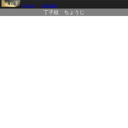
[HOME]
>
[神紋調査]
>
丁子紋 ちょうじ