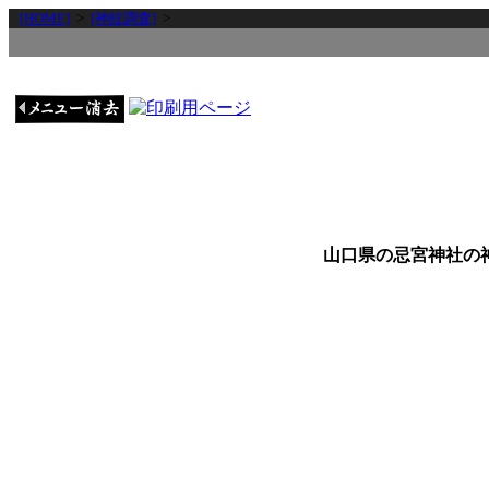
[HOME]
>
[神紋調査]
>
山口県の忌宮神社の