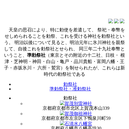
天皇の思召により、特に勅使を差遣して、 祭祀・奉幣を
せしめられることを勅祭、これを受ける神社を勅祭社とい
う。 明治以後について見ると、明治元年に氷川神社を親祭
して、自後これを勅祭社とせられ、 同三年二十九社奉幣と
いうこと、
準勅祭社
（東京とその附近の十二社、日枝・ 根
津・芝神明・神田・白山・亀戸・品川貴船・富岡八幡・王
子・赤坂氷川・ 六所・鷲宮）を制せられたが、これらは新
時代の勅祭社である
勅祭社
準勅祭社・准勅祭社
勅祭社
賀茂別雷神社
京都府京都市北区上賀茂本山339
賀茂御祖神社
京都府京都市左京区下鴨泉川町59
石清水八幡宮
京都府八幡市八幡高坊30