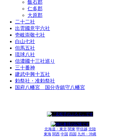
飯石郡
仁多郡
大原郡
二十二社
出雲國意宇六社
壱岐崇敬七社
白山七社
但馬五社
琉球八社
信濃國十三社巡り
三十番神
建武中興十五社
勅祭社・准勅祭社
国府八幡宮 国分寺鎮守八幡宮
北海道・東北
関東
甲信越
北陸
東海
関西
中国
四国
九州・沖縄