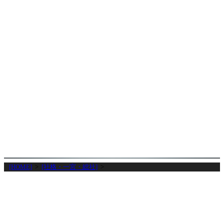
[HOME]
>
[社格・一宮・総社]
>