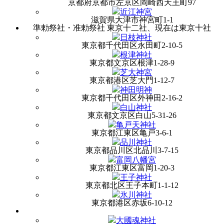
京都府京都市左京区岡崎西天王町97
近江神宮
滋賀県大津市神宮町1-1
準勅祭社・准勅祭社
東京十二社、現在は東京十社
日枝神社
東京都千代田区永田町2-10-5
根津神社
東京都文京区根津1-28-9
芝大神宮
東京都港区芝大門1-12-7
神田明神
東京都千代田区外神田2-16-2
白山神社
東京都文京区白山5-31-26
亀戸天神社
東京都江東区亀戸3-6-1
品川神社
東京都品川区北品川3-7-15
富岡八幡宮
東京都江東区富岡1-20-3
王子神社
東京都北区王子本町1-1-12
氷川神社
東京都港区赤坂6-10-12
大國魂神社