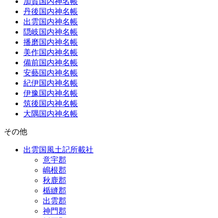
加賀国内神名帳
丹後国内神名帳
出雲国内神名帳
隠岐国内神名帳
播磨国内神名帳
美作国内神名帳
備前国内神名帳
安藝国内神名帳
紀伊国内神名帳
伊豫国内神名帳
筑後国内神名帳
大隅国内神名帳
その他
出雲国風土記所載社
意宇郡
嶋根郡
秋鹿郡
楯縫郡
出雲郡
神門郡