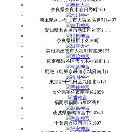
春日大社
奈良県奈良市春日野町160
氷川神社
埼玉県さいたま市大宮区高鼻町1-407
熱田神宮
愛知県名古屋市熱田区神宮1-1-1
橿原神宮
奈良県橿原市久米町
出雲大社
島根県出雲市大社町杵築東195
明治神宮
東京都渋谷区代々木神園町1-1
朝鮮神宮
廃絶（朝鮮京畿道京城府南山）
靖国神社
東京都千代田区九段北3-1-1
宇佐神宮
大分県宇佐市南宇佐2859
香椎宮
福岡県福岡市東区香椎
鹿島神宮
茨城県鹿嶋市宮中2306-1
香取神宮
千葉県香取市香取1697
平安神宮