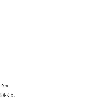
。
００ｍ。
を歩くと、
。