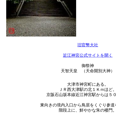
旧官幣大社
近江神宮公式サイトを開く
御祭神
天智天皇 （天命開別大神）
大津市神宮町にある。
ＪＲ西大津駅の北１Ｋｍほど
京阪石山坂本線近江神宮駅からは５
東向きの境内入口から鳥居をくぐり参道
階段上に、鮮やかな朱の楼門