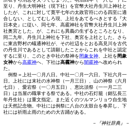
至り、丹生大明神社（現下社）を官幣大社丹生川上神社と
したが、これに対して寛平七年の太政官符にのる四至に適
合しない、としてむしろ現、上社をあてるべきとする『大
日本史』に従い、同七年、高靇神社を官幣大社丹生川上神
社奥宮とした。が、これにも異義の生ずるところとなり、
同二九年、丹生川上神社を下社、奥宮を上社とした。さら
に東吉野村の蟻通神社が、その社辺をとおる高見川を古代
の丹生川であるとして請願したことからこれを中社と認定
するに至り、このとき中社の祭神を
罔象女神
、上社を
罔象
女神
から
高靇神
へ、下社は
高靇神
から
闇靇神
へ改められ
た。
例祭＝上社一〇月八日。中社一〇月一六日。下社六月一
日。上社には末社の水神祭（一月三日）、山の神祭（六月
七日）、愛宕祭（一〇月五日）、恵比須祭（一一月二三
日）は当屋の職掌する祭である。中社の石灯籠（銘弘長三
年丹生社）は重文指定。また近くのツルマンリョウ自生地
は天然記念物。中社には例祭に八台の太鼓台を奉昇し、下
社には祈雨止雨のための大古踊がある。
－『神社辞典』－