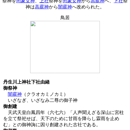
祭神を
罔象女神
、
上社
祭神を
罔象女神
から
高靇神
へ、
下社
祭
神は
高靇神
から
闇靇神
へ改められた。
鳥居
丹生川上神社下社由緒
御祭神
闇靇神
（クラオカミノカミ）
いざなぎ、いざなみ二尊の御子神
御創建
天武天皇白鳳四年（六七六）「人声聞えざる深山に宮柱
を立て祭祀せば、天下のために甘雨を降らし霖雨を止め
む」との御神誨に因り創建された古社である。