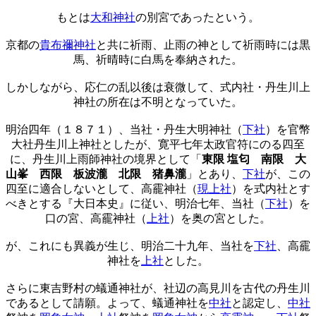
もとは
大和神社
の別宮であったという。
京都の
貴布禰神社
と共に祈雨、止雨の神として祈雨時には黒
馬、祈晴時に白馬を奉納された。
しかしながら、応仁の乱以後は衰微して、式内社・丹生川上
神社の所在は不明となっていた。
明治四年（１８７１）、当社・丹生大明神社（
下社
）を官幣
大社丹生川上神社としたが、寛平七年太政官符にのる四至
に、丹生川上雨師神社の境界として「
東限 塩匂 南限 大
山峯 西限 板波瀧 北限 猪鼻瀧
」とあり、
下社
が、この
四至に適合しないとして、高靇神社（
現上社
）を式内社とす
べきとする『大日本史』に従い、明治七年、当社（
下社
）を
口の宮、高靇神社（
上社
）を奥の宮とした。
が、これにも異義が生じ、明治二十九年、当社を
下社
、高靇
神社を
上社
とした。
さらに東吉野村の蟻通神社が、社辺の高見川を古代の丹生川
であるとして請願。よって、蟻通神社を
中社
と認定し、
中社