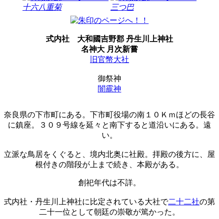
十六八重菊
三つ巴
式内社
大和國吉野郡 丹生川上神社
名神大 月次新嘗
旧官幣大社
御祭神
闇靇神
奈良県の下市町にある。下市町役場の南１０Ｋｍほどの長谷
に鎮座。３０９号線を延々と南下すると道沿いにある。遠
い。
立派な鳥居をくぐると、境内北奥に社殿。拝殿の後方に、屋
根付きの階段が上まで続き、本殿がある。
創祀年代は不詳。
式内社・丹生川上神社に比定されている大社で
二十二社
の第
二十一位として朝廷の崇敬が篤かった。