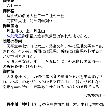
御例祭
六月一日
御神格
延喜式の名神大社二十二社の一社
元官幣大社 明治四年列格
御鎮座地
丹生川の川上 丹生山
神武天皇
御東征の途御親祭遊ばされた地である。
朝廷の尊崇
天平宝宇七年（七六三）幣帛の外、特に黒毛の馬を奉献
される。その後、祈雨には黒馬、祈晴には白馬を献ずるこ
とが恒例とされた。
孝明天皇安政元年（一八五四）に「外患惧服国家清平」
の祈祷を仰付けられた。
御神徳
大気を浄化し、万物生成化育の根源たる水を主宰遊ばさ
れ、地球上のありとあらゆる物質の上に、はかり知れない
恩恵を垂れ給い、守護あらせられるいのちの神様である。
－境内由緒－
丹生川上神社
上社は奈良県吉野郡川上村。中社は吉野郡