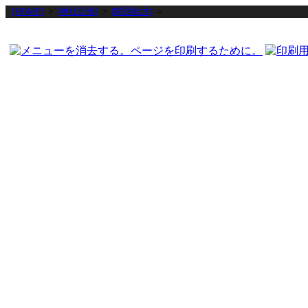
[HOME]
>
[神社記憶]
>
[関西地方]
>