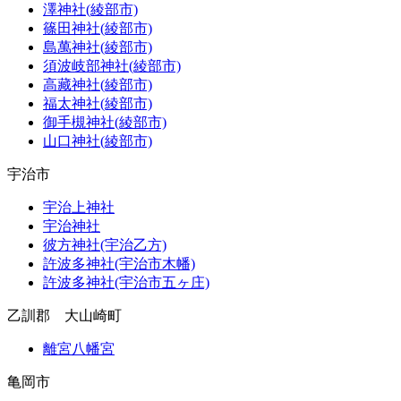
澤神社(綾部市)
篠田神社(綾部市)
島萬神社(綾部市)
須波岐部神社(綾部市)
高藏神社(綾部市)
福太神社(綾部市)
御手槻神社(綾部市)
山口神社(綾部市)
宇治市
宇治上神社
宇治神社
彼方神社(宇治乙方)
許波多神社(宇治市木幡)
許波多神社(宇治市五ヶ庄)
乙訓郡 大山崎町
離宮八幡宮
亀岡市