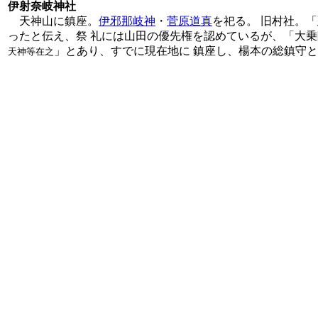
伊射奈岐神社
天神山に鎮座。
伊邪那岐神
・
菅原道真
を祀る。 旧村社。
ったと伝え、祭 礼には山田の優先権を認めているが、「大乗
」とあり、すでに現在地に 鎮座し、楊本の総鎮守
天神等在之