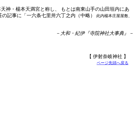
本天神・楊本天満宮と称し、 もとは南東山手の山田垣内にあ
本荘の記事に「一六条七里卅六丁之内（中略）
此内楊本庄屋屋敷、
－大和・紀伊『寺院神社大事典』－
【 伊射奈岐神社 】
ページ先頭へ戻る