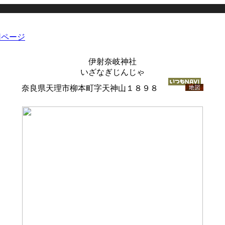
伊射奈岐神社
いざなぎじんじゃ
奈良県天理市柳本町字天神山１８９８