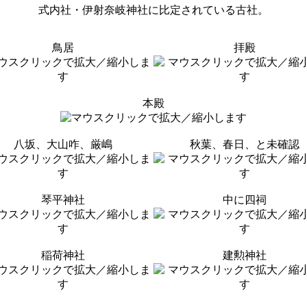
式内社・伊射奈岐神社に比定されている古社。
鳥居
拝殿
本殿
八坂、大山咋、厳嶋
秋葉、春日、と未確認
琴平神社
中に四祠
稲荷神社
建勲神社