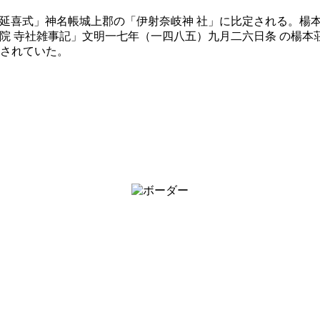
「延喜式」神名帳城上郡の「伊射奈岐神 社」に比定される。楊
院 寺社雑事記」文明一七年（一四八五）九月二六日条 の楊
とされていた。