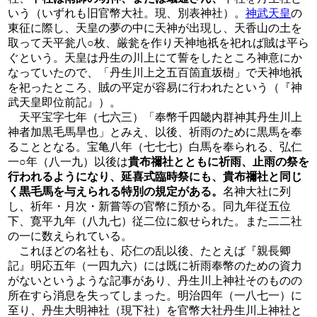
いう（いずれも旧官幣大社。現、別表神社）。
神武天皇
の
東征に際し、天皇の夢の中に天神が出現し、天香山の土を
取って天平瓮八○枚、厳瓮を作り天神地祇を祀れば賊は平ら
ぐという。天皇は丹生の川上にて誓をしたところ神意にか
なっていたので、「丹生川上之五百箇直坂樹」で天神地祇
を祀ったところ、賊の平定が容易に行われたという（『神
武天皇即位前記』）。
天平宝字七年（七六三）「奉幣千四畿内群神其丹生川上
神者加黒毛馬旱也」とみえ、以後、祈雨のために黒馬を奉
ることとなる。宝亀八年（七七七）白馬を奉られる、弘仁
一○年（八一九）以後は
貴布禰社とともに祈雨、止雨の祭を
行われるようになり、延喜式臨時祭にも、貴布禰社と同じ
く黒毛馬を与えられる特別の規定がある。
名神大社に列
し、祈年・月次・新嘗等の官幣に預かる。同九年従五位
下、寛平九年（八九七）従二位に叙せられた。また二二社
の一に数えられている。
これほどの名社も、応仁の乱以後、たとえば『親長卿
記』明応五年（一四九六）には既に祈雨奉幣のための資力
がないというような記事があり、丹生川上神社そのものの
所在すら消息を失ってしまった。明治四年（一八七一）に
至り、丹生大明神社（現下社）を官幣大社丹生川上神社と