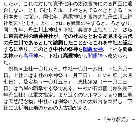
したが、これに対して寛平七年の太政官符にのる四至に適
合しない、としてむしろ現、上社をあてるべきとする『大
日本史』に従い、同七年、高靇神社を官幣大社丹生川上神
社奥宮>とした。が、これにも異義の生ずるところとなり、
同二九年、丹生川上神社を下社、奥宮を上社とした。
さら
に東吉野村の蟻通神社が、その社辺をとおる高見川を古代
の丹生川であるとして請願したことからこれを中社と認定
するに至り、このとき中社の祭神を
罔象女神
、
上社を
罔象
女神
から
高靇神
へ、下社は
高靇神
から
闇靇神
へ改められ
た。
例祭＝上社一〇月八日。中社一〇月一六日。下社六月一
日。上社には末社の水神祭（一月三日）、山の神祭（六月
七日）、愛宕祭（一〇月五日）、恵比須祭（一一月二三
日）は当屋の職掌する祭である。中社の石灯籠（銘弘長三
年丹生社）は重文指定。また近くのツルマンリョウ自生地
は天然記念物。中社には例祭に八台の太鼓台を奉昇し、下
社には祈雨止雨のための大古踊がある。
－『神社辞典』－