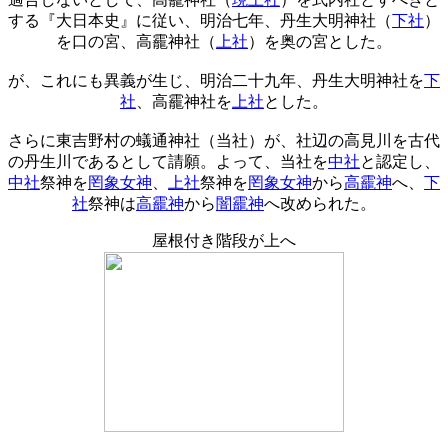
する『大日本史』に従い、明治七年、丹生大明神社（
下社
）
を口の宮、高靇神社（
上社
）を奥の宮とした。
が、これにも異義が生じ、明治二十九年、丹生大明神社を
下
社
、高靇神社を
上社
とした。
さらに東吉野村の蟻通神社（当社）が、社辺の高見川を古代
の丹生川であるとして請願。よって、当社を
中社
と認定し、
中社
祭神を
罔象女神
、
上社
祭神を
罔象女神
から
高靇神
へ、
下
社
祭神は
高靇神
から
闇靇神
へ改められた。
屋根付き階段が上へ