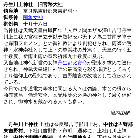
丹生川上神社 旧官幣大社
鎮座地
奈良県吉野郡東吉野村小
御祭神
罔象女神
御例祭
十月十六日
当神社は天武天皇白鳳四年「人声ノ聞エザル深山吉野丹生
川上ニ我ガ宮柱ヲ立テ以テ敬祀セバ天下ノ為ニ甘雨ヲ降ラ
セ霖雨ヲ止メン」との御神教により創祀せられ、雨師の明
神・水神崇社として上下の尊崇殊の外篤く、天皇の行幸五
十数度、祈雨止雨の奉幣祈願九十数度に及ぶ。
又当地は神代新嘗の女神
丹生都比賣命
が聖水を求めて巡行
せられ、神武天皇建国神話の最高潮を彩る場所として古く
より信仰上の聖地であり、吉野離宮の故地として喧伝され
ている。
今日では水道電力等水に関はる人々は勿論、木との縁から
商売繁昌、酒造安全、又受験等の必勝の神として廣く信仰
され、御神水を戴かれる人々も多い。
－境内由緒－
丹生川上神社
上社は奈良県吉野郡川上村。
中社は吉野郡
東吉野村。
下社は吉野郡下市町。通称に、上社は川上神
社、
中社は雨師の明神、または蟻通さん、
下社を丹生社と