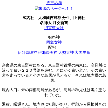
五三の桐
式内社
大和國吉野郡 丹生川上神社
名神大 月次新嘗
旧官幣大社
御祭神
罔象女神
配祀
伊邪奈岐神
伊邪奈美神
天照大神
大国主命
奈良県の東吉野村にある。東吉野村役場の南東に、高見川に
沿って狭い２２０号線を進む。とにかく狭い道だ。その狭い
道を走っていると小さな鳥居が見えるが、それは境内横の鳥
居。
境内入口に朱の両部鳥居があるが、鳥居の稚児柱は黒く塗ら
れていた。
通称、蟻通さん。境内奥に社殿があり、拝殿から屋根付きの