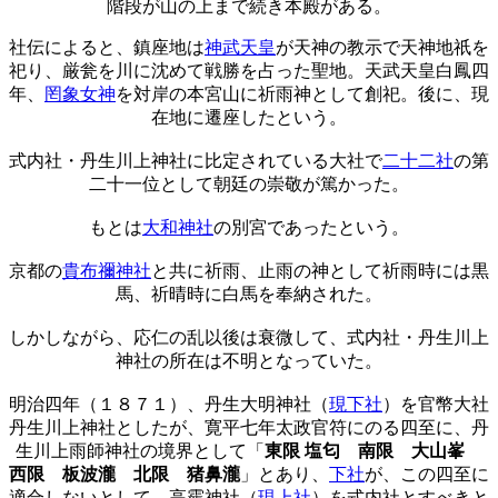
階段が山の上まで続き本殿がある。
社伝によると、鎮座地は
神武天皇
が天神の教示で天神地祇を
祀り、厳瓮を川に沈めて戦勝を占った聖地。天武天皇白鳳四
年、
罔象女神
を対岸の本宮山に祈雨神として創祀。後に、現
在地に遷座したという。
式内社・丹生川上神社に比定されている大社で
二十二社
の第
二十一位として朝廷の崇敬が篤かった。
もとは
大和神社
の別宮であったという。
京都の
貴布禰神社
と共に祈雨、止雨の神として祈雨時には黒
馬、祈晴時に白馬を奉納された。
しかしながら、応仁の乱以後は衰微して、式内社・丹生川上
神社の所在は不明となっていた。
明治四年（１８７１）、丹生大明神社（
現下社
）を官幣大社
丹生川上神社としたが、寛平七年太政官符にのる四至に、丹
生川上雨師神社の境界として「
東限 塩匂 南限 大山峯
西限 板波瀧 北限 猪鼻瀧
」とあり、
下社
が、この四至に
適合しないとして、高靇神社（
現上社
）を式内社とすべきと