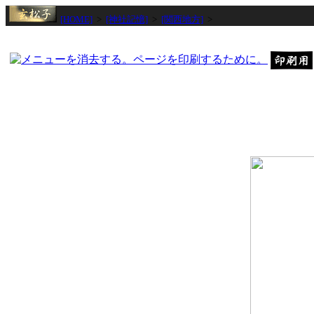
[HOME]
>
[神社記憶]
>
[関西地方]
>