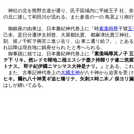
神社の北を熊野古道が通り、氏子區域内に平緒王子 社、奈
の北に接して和田川が流れる。また参道の一の 鳥居より南行
御鎮座の由來は、日本書紀神代巻上に「時
素戔嗚尊
子號
五
己未。是日分遷伊太祁曾、大屋都比賣、 都麻津比賣三神社。
刻、彼ノ千町ヲ兩宮ニ進ジ去リ、山 東ニ遷リ給フ。」とある
れ以降は現在地に鎮座せられ たと考へられる。
御事蹟に就ては、日本書紀神代巻上に
「素戔嗚尊其ノ子 
テ下 リキ。然レドモ韓地ニ植エスシテ盡ク持歸リテ遂ニ筑紫
トナス。 即チ紀伊國ニマシマス大神是ナリ。」
とある。これ
また、古事記神代巻上の
大國主神
が八十神から迫害を受 
ヒキ。爾れ八十神覓ギ追ヒ臻リテ、矢刺ス時ニ木ノ 俣ヨリ
はしが續いてゐる。