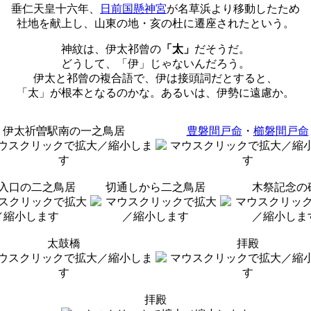
垂仁天皇十六年、
日前国懸神宮
が名草浜より移動したため
社地を献上し、山東の地・亥の杜に遷座されたという。
神紋は、伊太祁曾の
「太」
だそうだ。
どうして、「伊」じゃないんだろう。
伊太と祁曾の複合語で、伊は接頭詞だとすると、
「太」が根本となるのかな。あるいは、伊勢に遠慮か。
伊太祈曽駅南の一之鳥居
豊磐間戸命
・
櫛磐間戸命
入口の二之鳥居
切通しから二之鳥居
木祭記念の
太鼓橋
拝殿
拝殿