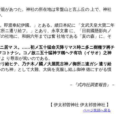
籠があつた。神社の所在地は常盤山と言ふ丘の 上で、神社
つ。
種。即渡奉紀伊國。」とある。續日本紀に 「文武天皇大寶二年
當所ニ遷リ給フ。」とあり、永享文書 に、「日前國懸影向ノ
宮の社地に、和銅六年までは奮 社地である「亥の森」に、そ
ニ居マ ス。……初メ五十猛命天降リマス時ニ多ニ樹種ヲ將チ
 フコトナシ。コノ故ニ五十猛神ヲ稱ヘテ有功（イサオ）之神
よ り尊崇が篤いのである。
告リ給ヒテ、乃チ木ノ國ノ大屋毘古神ノ御所ニ速ガシ 遣リ給
いのち神」として大難、大病を克服し給ふ御神 徳にすがる慣
－『式内社調査報告』－
【 伊太祁曽神社 伊太祁曾神社 】
ページ先頭へ戻る