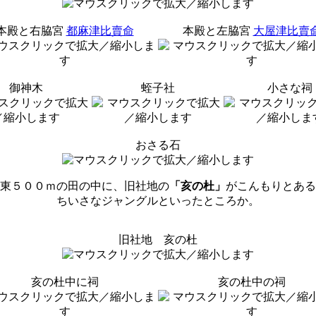
本殿と右脇宮
都麻津比賣命
本殿と左脇宮
大屋津比賣
御神木
蛭子社
小さな祠
おさる石
東５００ｍの田の中に、旧社地の
「亥の杜」
がこんもりとある
ちいさなジャングルといったところか。
旧社地 亥の杜
亥の杜中に祠
亥の杜中の祠