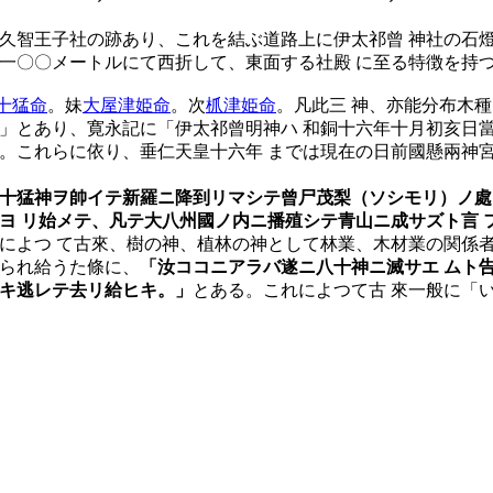
久智王子社の跡あり、これを結ぶ道路上に伊太祁曾 神社の石燈
一〇〇メートルにて西折して、東面する社殿 に至る特徴を持
十猛命
。妹
大屋津姫命
。次
枛津姫命
。凡此三 神、亦能分布木
」とあり、寛永記に「伊太祁曾明神ハ 和銅十六年十月初亥日
。これらに依り、垂仁天皇十六年 までは現在の日前國懸兩神
五十猛神ヲ帥イテ新羅ニ降到リマシテ曾尸茂梨（ソシモリ）ノ處
ヨ リ始メテ、凡テ大八州國ノ内ニ播殖シテ青山ニ成サズト言
によつ て古來、樹の神、植林の神として林業、木材業の関係者
けられ給うた條に、
「汝ココニアラバ遂ニ八十神ニ滅サエ ムト
漏キ逃レテ去リ給ヒキ。」
とある。これによつて古 來一般に「