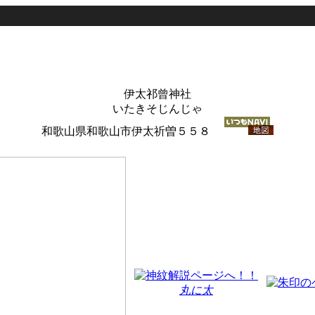
伊太祁曾神社
いたきそじんじゃ
和歌山県和歌山市伊太祈曽５５８
丸に太