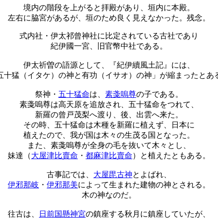
境内の階段を上がると拝殿があり、垣内に本殿。
左右に脇宮があるが、垣のため良く見えなかった。残念。
式内社・伊太祁曾神社に比定されている古社であり
紀伊國一宮、旧官幣中社である。
伊太祈曽の語源として、『紀伊續風土記』には、
五十猛（イタケ）の神と有功（イサオ）の神」が縮まったとあ
祭神・
五十猛命
は、
素戔嗚尊
の子である。
素戔嗚尊は高天原を追放され、五十猛命をつれて、
新羅の曾戸茂梨へ渡り、後、出雲へ来た。
その時、五十猛命は木種を新羅に植えず、日本に
植えたので、我が国は木々の生茂る国となった。
また、素戔嗚尊が全身の毛を抜いて木々とし、
妹達（
大屋津比賣命
・
都麻津比賣命
）と植えたともある。
古事記では、
大屋毘古神
とよばれ、
伊邪那岐
・
伊邪那美
によって生まれた建物の神とされる。
木の神なのだ。
往古は、
日前国懸神宮
の鎮座する秋月に鎮座していたが、