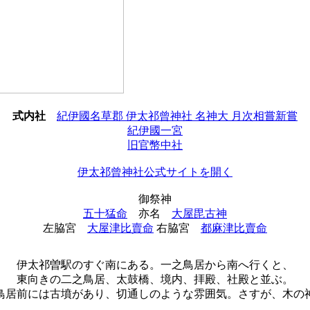
式内社
紀伊國名草郡 伊太祁曾神社 名神大 月次相嘗新嘗
紀伊國一宮
旧官幣中社
伊太祁曾神社公式サイトを開く
御祭神
五十猛命
亦名
大屋毘古神
左脇宮
大屋津比賣命
右脇宮
都麻津比賣命
伊太祁曽駅のすぐ南にある。一之鳥居から南へ行くと、
東向きの二之鳥居、太鼓橋、境内、拝殿、社殿と並ぶ。
鳥居前には古墳があり、切通しのような雰囲気。さすが、木の