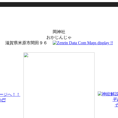
岡神社
おかじんじゃ
滋賀県米原市間田９６
平
つ巴