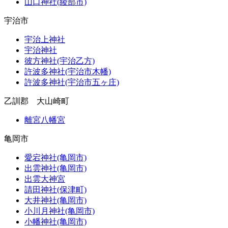
山口神社(綾部市)
宇治市
宇治上神社
宇治神社
彼方神社(宇治乙方)
許波多神社(宇治市木幡)
許波多神社(宇治市五ヶ庄)
乙訓郡 大山崎町
離宮八幡宮
亀岡市
愛宕神社(亀岡市)
出雲神社(亀岡市)
出雲大神宮
請田神社(保津町)
大井神社(亀岡市)
小川月神社(亀岡市)
小幡神社(亀岡市)