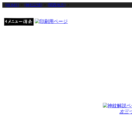
[HOME]
>
[神社記憶]
>
[関西地方]
>
左三