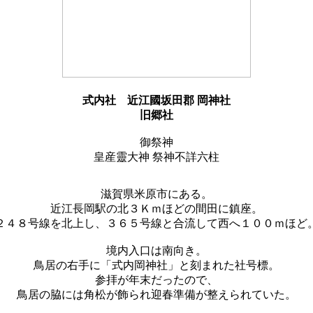
式内社
近江國坂田郡 岡神社
旧郷社
御祭神
皇産靈大神 祭神不詳六柱
滋賀県米原市にある。
近江長岡駅の北３Ｋｍほどの間田に鎮座。
２４８号線を北上し、３６５号線と合流して西へ１００ｍほど
境内入口は南向き。
鳥居の右手に「式内岡神社」と刻まれた社号標。
参拝が年末だったので、
鳥居の脇には角松が飾られ迎春準備が整えられていた。