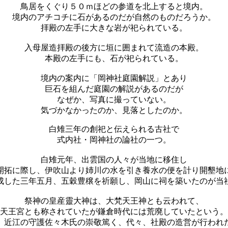
鳥居をくぐり５０ｍほどの参道を北上すると境内。
境内のアチコチに石があるのだが自然のものだろうか。
拝殿の左手に大きな岩が祀られている。
入母屋造拝殿の後方に垣に囲まれて流造の本殿。
本殿の左手にも、石が祀られている。
境内の案内に「岡神社庭園解説」とあり
巨石を組んだ庭園の解説があるのだが
なぜか、写真に撮っていない。
気づかなかったのか、見落としたのか。
白雉三年の創祀と伝えられる古社で
式内社・岡神社の論社の一つ。
白雉元年、出雲国の人々が当地に移住し
開拓に際し、伊吹山より姉川の水を引き養水の便を計り開墾地
成した三年五月、五穀豊穣を祈願し、岡山に祠を築いたのが当
祭神の皇産靈大神は、大梵天王神とも云われて、
天王宮とも称されていたが鎌倉時代には荒廃していたという。
、近江の守護佐々木氏の崇敬篤く、代々、社殿の造営が行われ