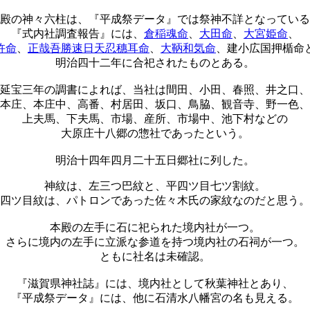
殿の神々六柱は、『平成祭データ』では祭神不詳となっている
『式内社調査報告』には、
倉稲魂命
、
大田命
、
大宮姫命
、
杵命
、
正哉吾勝速日天忍穗耳命
、
大鞆和気命
、建小広国押楯命
明治四十二年に合祀されたものとある。
延宝三年の調書によれば、当社は間田、小田、春照、井之口、
本庄、本庄中、高番、村居田、坂口、鳥脇、観音寺、野一色、
上夫馬、下夫馬、市場、産所、市場中、池下村などの
大原庄十八郷の惣社であったという。
明治十四年四月二十五日郷社に列した。
神紋は、左三つ巴紋と、平四ツ目七ツ割紋。
四ツ目紋は、パトロンであった佐々木氏の家紋なのだと思う。
本殿の左手に石に祀られた境内社が一つ。
さらに境内の左手に立派な参道を持つ境内社の石祠が一つ。
ともに社名は未確認。
『滋賀県神社誌』には、境内社として秋葉神社とあり、
『平成祭データ』には、他に石清水八幡宮の名も見える。