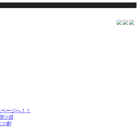
四ツ目
七ツ割