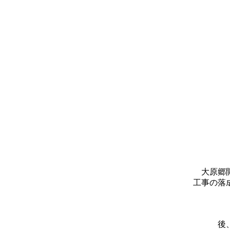
大原郷
工事の落
後