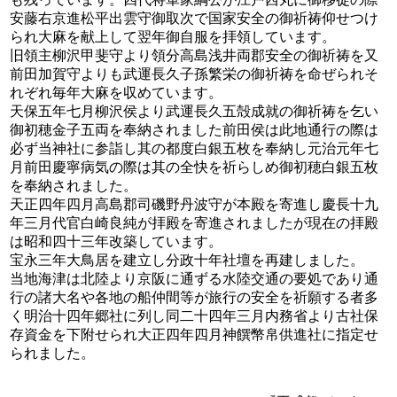
安藤右京進松平出雲守御取次で国家安全の御祈祷仰せつけ
られ大麻を献上して翌年御自服を拝領しています。
旧領主柳沢甲斐守より領分高島浅井両郡安全の御祈祷を又
前田加賀守よりも武運長久子孫繁栄の御祈祷を命ぜられそ
れぞれ毎年大麻を収めています。
天保五年七月柳沢侯より武運長久五殻成就の御祈祷を乞い
御初穂金子五両を奉納されました前田侯は此地通行の際は
必ず当神社に参詣し其の都度白銀五枚を奉納し元治元年七
月前田慶寧病気の際は其の全快を祈らしめ御初穂白銀五枚
を奉納されました。
天正四年四月高島郡司磯野丹波守が本殿を寄進し慶長十九
年三月代官白崎良純が拝殿を寄進されましたが現在の拝殿
は昭和四十三年改築しています。
宝永三年大鳥居を建立し分政十年社壇を再建しました。
当地海津は北陸より京阪に通ずる水陸交通の要処であり通
行の諸大名や各地の船仲間等が旅行の安全を祈願する者多
く明治十四年郷社に列し同二十四年三月内務省より古社保
存資金を下附せられ大正四年四月神饌幣帛供進社に指定せ
られました。