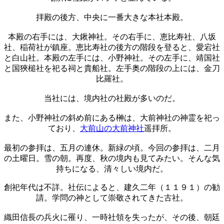
拝殿の後方、中央に一番大きな本社本殿。
本殿の右手には、大鍬神社。その右手に、恵比寿社、八坂
社、稲荷社が鎮座。恵比寿社の後方の階段を登ると、愛宕社
と白山社。本殿の左手には、小野神社。その左手に、靖国社
と国狹槌社を祀る祠と貴船社。左手奥の階段の上には、金刀
比羅社。
当社には、境内社の社殿が多いのだ。
また、小野神社の斜め前にある榊は、大前神社の神霊を祀っ
ており、
大前山の大前神社
遥拝所。
最初の参拝は、五月の連休。新緑の頃。今回の参拝は、二月
の土曜日。雪の朝。再度、秋の境内も見てみたい。そんな気
持ちになる、清々しい境内だ。
創祀年代は不詳。社伝によると、建久二年（１１９１）の勧
請。学問の神として崇敬されてきた古社。
織田信長の兵火に罹り、一時社領を失ったが、その後、朝廷