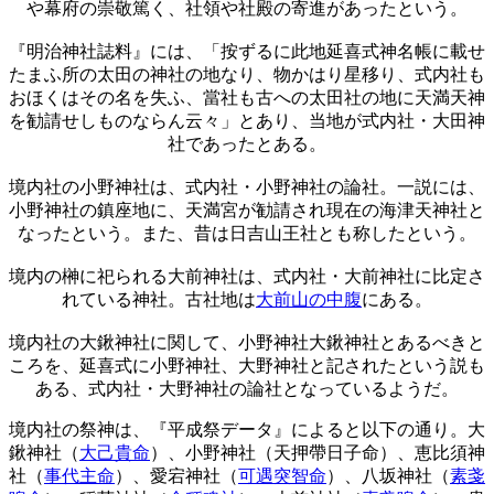
や幕府の崇敬篤く、社領や社殿の寄進があったという。
『明治神社誌料』には、「按ずるに此地延喜式神名帳に載せ
たまふ所の太田の神社の地なり、物かはり星移り、式内社も
おほくはその名を失ふ、當社も古への太田社の地に天満天神
を勧請せしものならん云々」とあり、当地が式内社・大田神
社であったとある。
境内社の小野神社は、式内社・小野神社の論社。一説には、
小野神社の鎮座地に、天満宮が勧請され現在の海津天神社と
なったという。また、昔は日吉山王社とも称したという。
境内の榊に祀られる大前神社は、式内社・大前神社に比定さ
れている神社。古社地は
大前山の中腹
にある。
境内社の大鍬神社に関して、小野神社大鍬神社とあるべきと
ころを、延喜式に小野神社、大野神社と記されたという説も
ある、式内社・大野神社の論社となっているようだ。
境内社の祭神は、『平成祭データ』によると以下の通り。大
鍬神社（
大己貴命
）、小野神社（天押帶日子命）、恵比須神
社（
事代主命
）、愛宕神社（
可遇突智命
）、八坂神社（
素戔