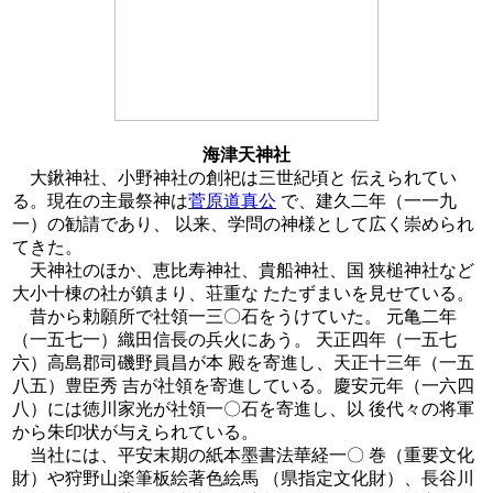
海津天神社
大鍬神社、小野神社の創祀は三世紀頃と 伝えられてい
る。現在の主最祭神は
菅原道真公
で、建久二年（一一九
一）の勧請であり、 以来、学問の神様として広く崇められ
てきた。
天神社のほか、恵比寿神社、貴船神社、国 狭槌神社など
大小十棟の社が鎮まり、荘重な たたずまいを見せている。
昔から勅願所で社領一三〇石をうけていた。 元亀二年
（一五七一）織田信長の兵火にあう。 天正四年（一五七
六）高島郡司磯野員昌が本 殿を寄進し、天正十三年（一五
八五）豊臣秀 吉が社領を寄進している。慶安元年（一六四
八）には徳川家光が社領一〇石を寄進し、以 後代々の将軍
から朱印状が与えられている。
当社には、平安末期の紙本墨書法華経一〇 巻（重要文化
財）や狩野山楽筆板絵著色絵馬 （県指定文化財）、長谷川