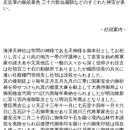
左近筆の板絵著色 三十六歌仙扁額などのすぐれた神宝が多
い。
－社頭案内－
海津天神社は学問の神様である天神様を御本社としてお祀
りし古くより此の地方一帯の守護神として皇室を始め将軍
家や諸大名や又其他広く一般の人々から深く信仰され往古
は社領百三十石の勅願所でありましたが織田信長の兵火に
逢い社殿棲門等焼失し社領は没収せられました。
其の後朝廷より毎年正月五月九月の三季に国家安全の御祈
祷を仰せつけられ其の都度大麻を献上して大典侍御局より
御初穂金弐両づつ計六両毎年奉納せられましたが明治維新
に至り宮内省御取次となり明治五年廃止となりました。
豊臣秀吉公より天正十三年十一月に七石翌十四年一月十六
日に五石計十二石御寄進があり又徳川三代将軍家光公より
慶安元年二月二十四日に御朱印十石を賜り境内山林竹木諸
役を免除せられ以後歴代御朱印を賜りその御朱印状は現在
も残っています。四代将軍家綱公が江戸西丸に御移徒の際