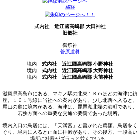
梅鉢
式内社
近江國高嶋郡 大田神社
旧郷社
御祭神
菅原道眞
境内
式内社
近江國高嶋郡 小野神社
境内
式内社
近江國高嶋郡 大野神社
境内
式内社
近江國高嶋郡 大前神社
滋賀県高島市にある。マキノ駅の北東１Ｋｍほどの海津に鎮
座。１６１号線に当社への案内があり、少し北西へ入ると、
尾山の麓に境内がある。海津は、琵琶湖北端の港町であり、
若狭方面への重要な交通の要衝であった場所。
境内入口の鳥居には、「天満宮」と書かれた扁額。鳥居をく
ぐり、境内に入ると正面に拝殿があり、その後方、一段高い
場所に社殿がズラッと並んでいる。