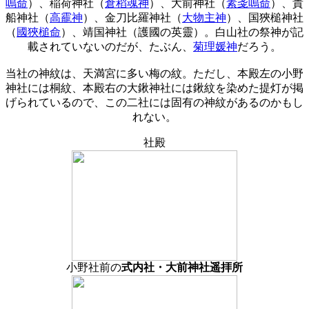
嗚命
）、稲荷神社（
倉稻魂神
）、大前神社（
素戔嗚命
）、貴
船神社（
高靇神
）、金刀比羅神社（
大物主神
）、国狹槌神社
（
國狹槌命
）、靖国神社（護國の英靈）。白山社の祭神が記
載されていないのだが、たぶん、
菊理媛神
だろう。
当社の神紋は、天満宮に多い梅の紋。ただし、本殿左の小野
神社には桐紋、本殿右の大鍬神社には鍬紋を染めた提灯が掲
げられているので、この二社には固有の神紋があるのかもし
れない。
社殿
小野社前の
式内社・大前神社遥拝所