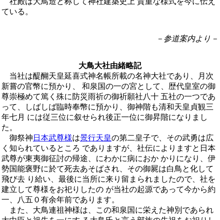
社殿は大鳥造と称して神社建築史上 貴重な様式を今に伝え
ている。
－参道案内より－
大鳥大社由緒略記
当社は醍醐天皇延喜式神名帳所載の名神大社であり、月次
新嘗の官幣に預かり、 和泉国の一の宮として、歴代皇室の御
尊崇極めて篤く殊に防災雨祈の御祈願社八十 五社の一つであ
って、しばしば臨時奉幣に預かり、御神階も清和天皇貞観三
年七月 には従三位に叙せられ後正一位に御昇階になりまし
た。
御祭神
日本武尊様
は
景行天皇
の第二皇子で、その武勇は広
く知られているところ でありますが、社伝によりますと日本
武尊が東夷御征討の帰途、にわかに病におか かりになり、伊
勢国能褒野に於て死去あそばされ、その御屍は白鳥と化して
飛び去 り給い、最後に当所に来り留まられましたので、社を
建立して尊様をお祀りしたの が当社の起源であって今から約
一、八五０有余年前であります。
また、大鳥連祖神様は、この和泉国に栄えた神別であられ