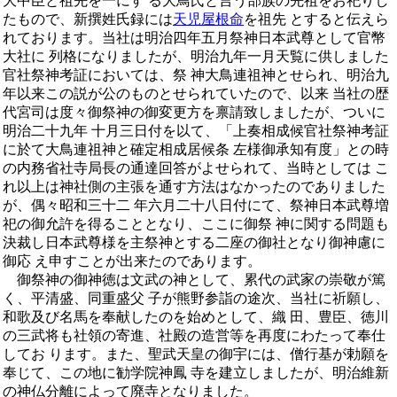
大中臣と祖先を一にす る大鳥氏と言う部族の先祖をお祀りし
たもので、新撰姓氏録には
天児屋根命
を祖先 とすると伝えら
れております。当社は明治四年五月祭神日本武尊として官幣
大社に 列格になりましたが、明治九年一月天覧に供しました
官社祭神考証においては、祭 神大鳥連祖神とせられ、明治九
年以来この説が公のものとせられていたので、以来 当社の歴
代宮司は度々御祭神の御変更方を禀請致しましたが、ついに
明治二十九年 十月三日付を以て、「上奏相成候官社祭神考証
に於て大鳥連祖神と確定相成居候条 左様御承知有度」との時
の内務省社寺局長の通達回答がよせられて、当時としては こ
れ以上は神社側の主張を通す方法はなかったのでありました
が、偶々昭和三十二 年六月二十八日付にて、祭神日本武尊増
祀の御允許を得ることとなり、ここに御祭 神に関する問題も
決裁し日本武尊様を主祭神とする二座の御社となり御神慮に
御応 え申すことが出来たのであります。
御祭神の御神徳は文武の神として、累代の武家の崇敬が篤
く、平清盛、同重盛父 子が熊野参詣の途次、当社に祈願し、
和歌及び名馬を奉献したのを始めとして、織 田、豊臣、徳川
の三武将も社領の寄進、社殿の造営等を再度にわたって奉仕
してお ります。また、聖武天皇の御宇には、僧行基が勅願を
奉じて、この地に勧学院神鳳 寺を建立しましたが、明治維新
の神仏分離によって廃寺となりました。