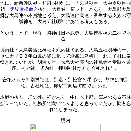
他に、新撰姓氏禄・和泉国神別に、「宮処朝臣 大中臣朝臣同
祖
天児屋根命
之後也 大鳥連 同
上」とあり、大鳥郡大鳥
レ
郷は大鳥連の本貫地と考え、大鳥連に関連・派生する支族の守
護神を、大鳥五社明神にあてる考えもある。
ということで、現在、祭神は日本武尊、大鳥連祖神の二柱であ
る。
境内社・大鳥美波比神社も式内社である。大鳥五社明神の一。
垂仁天皇２８年白鳳の姿に化して蜂峯に降臨し、北王子村に奉
祭されていたが、明治６年、大鳥大社境内の神鳳寺本堂跡へ遷
座。その後、式内社・押別神社などが合祀された。
合祀された押別神社は、別名・別松宮と呼ばれ、祭神は押別
命。古社地は、鳳駅前商店街南であった。
本殿の後方、垣の外に祠があり、中にへ上部に窪みのある石柱
が立っていた。社務所で聞いてみようと思っていたが、聞き忘
れてしまった。
境内