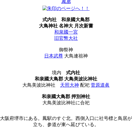
鳳凰
式内社
和泉國大鳥郡
大鳥神社 名神大 月次新嘗
和泉國一宮
旧官幣大社
御祭神
日本武尊
大鳥連祖神
境内
式内社
和泉國大鳥郡 大鳥美波比神社
大鳥美波比神社
天照大神
配祀
菅原道眞
和泉國大鳥郡 押別神社
大鳥美波比神社に合祀
大阪府堺市にある。鳳駅のすぐ北。西側入口に社号標と鳥居が
立ち、参道が東へ延びている。