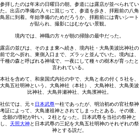
参拝したのは年末の日曜日の朝。参道には露店が並べられてい
た。出店の準備の人々に混じって、参道を歩き、拝殿前の八角
鳥居に到着。年始準備のためだろうか、拝殿前には青いシート
が貼られ、撮影にはむかない景観。
境内では、神職の方々が朝の掃除の最中だった。
露店の並びは、そのまま東へ続き、境内社・大鳥美波比神社の
前で北へ折れ、東側入口まで、ズラッと並んでいた。境内は、
千種の森と呼ばれる神域で、一夜にして種々の樹木が育ったと
言われている。
本社を含めて、和泉国式内社の中で、大鳥と名の付く５社を、
大鳥五社明神という。大鳥神社（本社）、大鳥神社、大鳥美波
比神社、大鳥井瀬神社、大鳥濱神社。
社伝では、元々
日本武尊
一柱であったが、明治初めの官社祭神
考証によって、大鳥連祖神とされてしまったとある。その後、
念願の増祀が叶い、２柱となった。日本武尊を当社の祭神と
し、
天照大神
と日本武尊の三妃を大鳥五社明神のそれぞれの祭
神とする説だ。