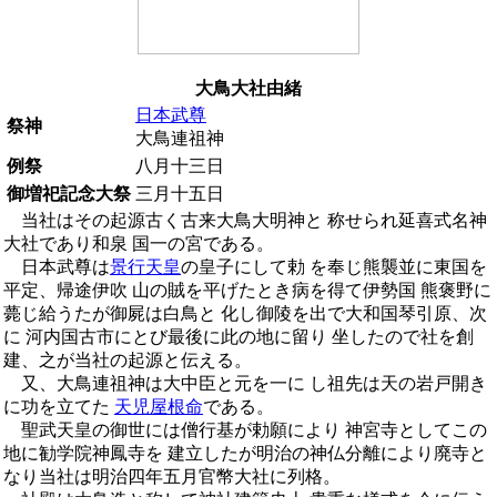
大鳥大社由緒
日本武尊
祭神
大鳥連祖神
例祭
八月十三日
御増祀記念大祭
三月十五日
当社はその起源古く古来大鳥大明神と 称せられ延喜式名神
大社であり和泉 国一の宮である。
日本武尊は
景行天皇
の皇子にして勅 を奉じ熊襲並に東国を
平定、帰途伊吹 山の賊を平げたとき病を得て伊勢国 熊褒野に
薨じ給うたが御屍は白鳥と 化し御陵を出で大和国琴引原、次
に 河内国古市にとび最後に此の地に留り 坐したので社を創
建、之が当社の起源と伝える。
又、大鳥連祖神は大中臣と元を一に し祖先は天の岩戸開き
に功を立てた
天児屋根命
である。
聖武天皇の御世には僧行基が勅願により 神宮寺としてこの
地に勧学院神鳳寺を 建立したが明治の神仏分離により廃寺と
なり当社は明治四年五月官幣大社に列格。