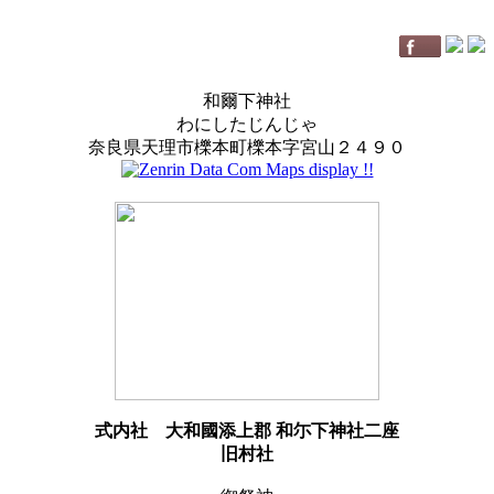
和爾下神社
わにしたじんじゃ
奈良県天理市櫟本町櫟本字宮山２４９０
式内社
大和國添上郡 和尓下神社二座
旧村社