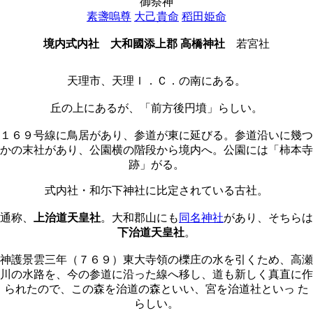
御祭神
素盞嗚尊
大己貴命
稻田姫命
境内式内社
大和國添上郡 高橋神社
若宮社
天理市、天理Ｉ．Ｃ．の南にある。
丘の上にあるが、「前方後円墳」らしい。
１６９号線に鳥居があり、参道が東に延びる。参道沿いに幾つ
かの末社があり、公園横の階段から境内へ。公園には「柿本寺
跡」がる。
式内社・和尓下神社に比定されている古社。
通称、
上治道天皇社
。大和郡山にも
同名神社
があり、そちらは
下治道天皇社
。
神護景雲三年（７６９）東大寺領の櫟庄の水を引くため、高瀬
川の水路を、今の参道に沿った線へ移し、道も新しく真直に作
られたので、この森を治道の森といい、宮を治道社といっ た
らしい。