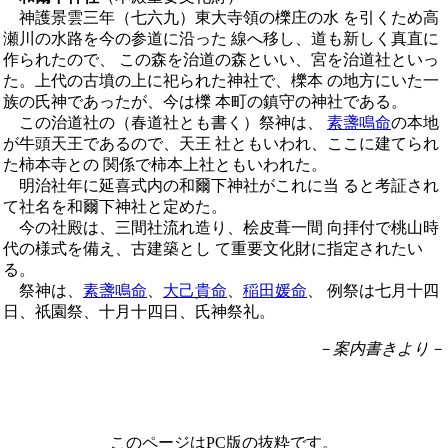
神護景雲三年（七六九）東大寺領の櫟庄の水 を引くため高
瀬川の水路を今の参道に沿った 線へ移し、道も新しく真直に
作られたので、 この森を治道の森といい、宮を治道社といっ
た。上代の古墳の上に祀られた神社で、櫟本 の地方にいた一
族の氏神であったが、今は櫟 本町の鎮守の神社である。
この治道社の（春道社とも書く）祭神は、
素盞鳴命
の本地
が牛頭天王であるので、天王 社ともいわれ、ここに建てられ
た柿本寺との 関係で柿本上社ともいわれた。
明治社年に延喜式内の和爾下神社がこれに当 ると考証され
て社名を和爾下神社と定めた。
今の社殿は、三間社流れ造り、桧皮葺一間 向拝付で桃山時
代の様式を備え、古建築とし て重要文化財に指定されたい
る。
祭神は、
素盞鳴命
、
大己貴命
、
稲田媛命
、 例祭は七月十四
日、祇園祭、十月十四日、氏神祭礼。
－案内書きより－
このページはPC版の抜粋です。