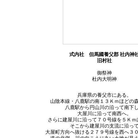
式内社
但馬國養父郡 社内神
旧村社
御祭神
杜内大明神
兵庫県の養父市にある。
山陰本線・八鹿駅の南１３Ｋｍほどの
八鹿駅から円山川の沿って南下
大屋川に沿って南西へ。
さらに建屋川に沿って７０号線を５Ｋｍ
そこから建屋川の支流に沿っ
大屋町方向へ抜ける２７９号線を西へ３