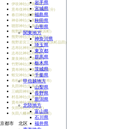
岩手県
伊吹神社(久美浜町)
宮城県
意布伎神社(久美浜町三分)
福島県
春日神社(網野町)
神谷神社(久美浜町)
秋田県
聴部神社(久美浜町)
山形県
熊野新宮神社(久美浜町)
関東地方
熊野神社(久美浜町兜山)
神奈川県
熊野若宮三社神社(久美浜町品田)
埼玉県
志布比神社(網野町)
東京都
志布比神社(丹後町)
群馬県
衆良神社(久美浜町)
栃木県
竹野神社(京丹後市)
茨城県
賣布神社(久美浜町女布)
千葉県
蛭兒神社(久美浜町)
布杜神社(久美浜町女布)
甲信越地方
丸田神社(久美浜町)
山梨県
三嶋田神社(久美浜町)
長野県
村岳神社(久美浜町)
新潟県
賣布神社(網野町)
北陸地方
矢田神社(久美浜町)
富山県
矢田八幡神社(久美浜町)
石川県
京都市 北区
福井県