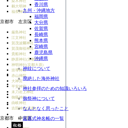
梨木神社
香川県
鵺大明神
九州・沖縄地方
福長神社
福岡県
京都市 左京区
大分県
佐賀県
厳島神社
長崎県
江文神社
熊本県
賀茂波爾神社
宮崎県
賀茂御祖神社
鹿児島県
貴船神社
沖縄県
静原神社(京都市)
神明神社(京都大原)
神紋について
崇導神社
赤山禅院
廃絶した海外神社
大神宮
平安神宮
神社参拝のための知識いろいろ
末刀岩上神社
御蔭神社
御祭神について
由岐神社
吉田神社(京都)
なんとなく思ったこと
京都市 中京区
延喜式神名帳の一覧