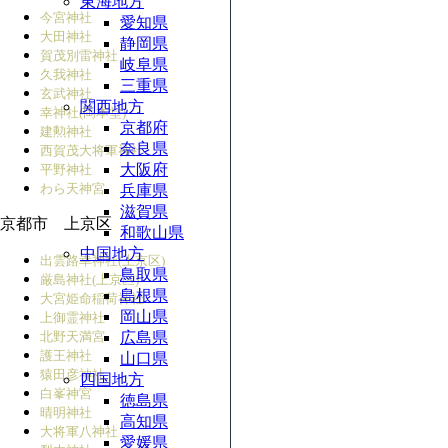
東海地方
今宮神社
愛知県
大田神社
静岡県
賀茂別雷神社
岐阜県
久我神社
三重県
玄武神社
関西地方
幸神社(岡本堂)
京都府
建勲神社
奈良県
西賀茂大将軍神社
大阪府
平野神社
わら天神宮
兵庫県
滋賀県
京都市 上京区
和歌山県
中国地方
出雲路幸神社(上京区)
鳥取県
厳島神社(上京区)
島根県
大宮姫命稲荷神社
岡山県
上御霊神社
北野天満宮
広島県
護王神社
山口県
猿田彦神社
四国地方
白峯神宮
徳島県
晴明神社
高知県
大将軍八神社
愛媛県