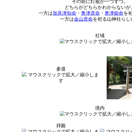
その前に灯籠が一つずつ。
どちらがどちらかわからないが
一方は
加具津知命
・
奥津彦命
・
奥津姫命
を
一方は
金山彦命
を祀る山神社らし
社域
参道
境内
拝殿