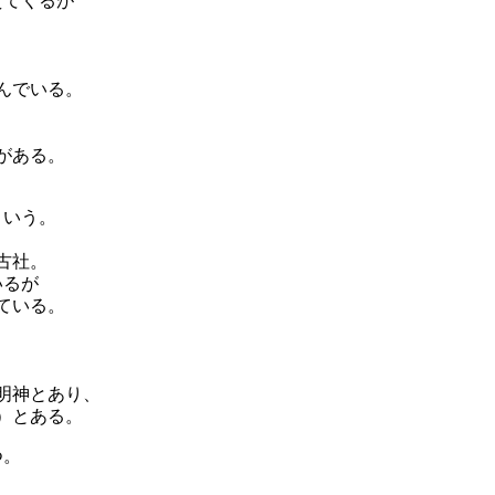
えてくるが
り
んでいる。
がある。
という。
古社。
いるが
ている。
明神とあり、
）とある。
つ。
り