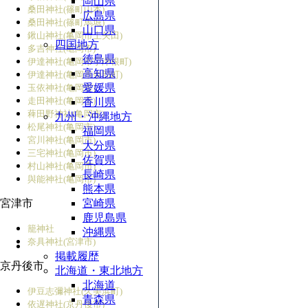
岡山県
桑田神社(篠町山本)
広島県
桑田神社(篠町馬堀)
山口県
鍬山神社(亀岡市上矢田)
四国地方
多吉神社(亀岡市)
徳島県
伊達神社(亀岡市宇津根町)
高知県
伊達神社(亀岡市余部町)
愛媛県
玉依神社(亀岡市)
走田神社(亀岡市)
香川県
薭田野神社(亀岡市)
九州・沖縄地方
松尾神社(亀岡市)
福岡県
宮川神社(亀岡市)
大分県
三宅神社(亀岡市)
佐賀県
村山神社(亀岡市)
長崎県
與能神社(亀岡市)
熊本県
宮津市
宮崎県
鹿児島県
籠神社
沖縄県
奈具神社(宮津市)
掲載履歴
京丹後市
北海道・東北地方
北海道
伊豆志彌神社(久美浜町)
青森県
依遅神社(京丹後市)