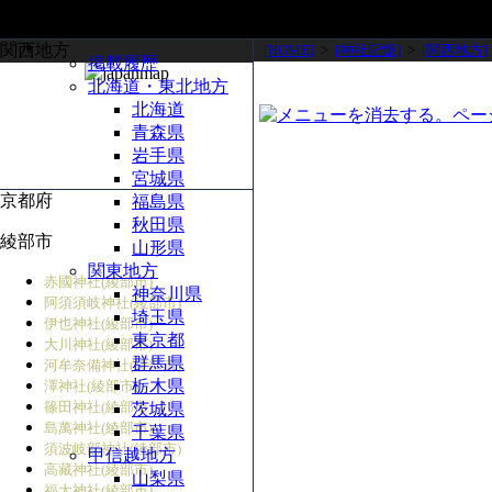
関西地方
[HOME]
>
[神社記憶]
>
[関西地方]
掲載履歴
北海道・東北地方
北海道
青森県
岩手県
宮城県
京都府
福島県
秋田県
綾部市
山形県
関東地方
赤國神社(綾部市)
神奈川県
阿須須岐神社(綾部市)
埼玉県
伊也神社(綾部市)
東京都
大川神社(綾部市)
群馬県
河牟奈備神社(綾部市)
栃木県
澤神社(綾部市)
篠田神社(綾部市)
茨城県
島萬神社(綾部市)
千葉県
須波岐部神社(綾部市)
甲信越地方
高藏神社(綾部市)
山梨県
福太神社(綾部市)