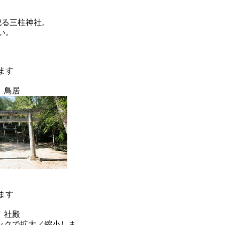
、
祀る三柱神社。
い。
鳥居
社殿