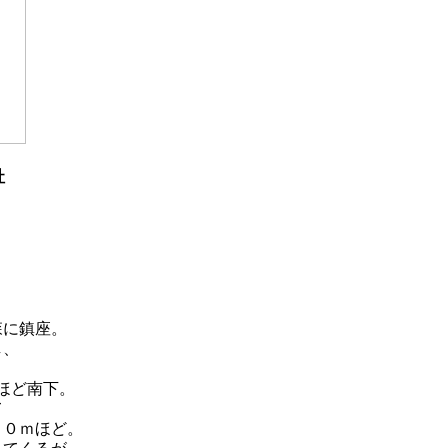
社
森に鎮座。
し、
ほど南下。
て
００ｍほど。