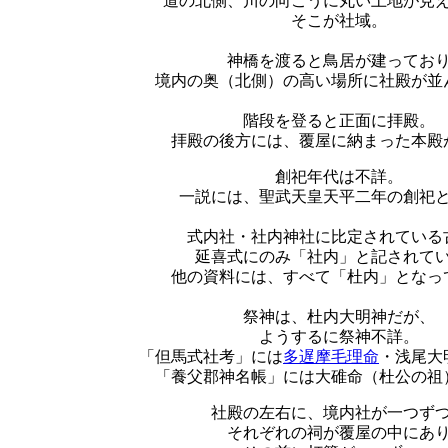
道の北側、川の向こうに丸い土地が見
そこが社域。
神橋を渡ると鳥居が建ってお
境内の奥（北側）の高い場所に社殿が並
階段を登ると正面に拝殿。
拝殿の後方には、覆屋に納まった本殿
創祀年代は不詳。
一説には、聖武天皇天平二年の創祀
式内社・社内神社に比定されている
延喜式にのみ「社内」と記されて
他の資料には、すべて「杜内」となっ
祭神は、杜内大明神だが、
ようするに祭神不詳。
「但馬式社考」には
多遅摩毛理命
・浅尾大
「養父郡神名帳」には大碓命（杜公の祖
社殿の左右に、境内社が一つず
それぞれの祠が覆屋の中にあ