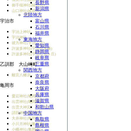
長野県
御手槻神社(綾部市)
新潟県
山口神社(綾部市)
北陸地方
宇治市
富山県
石川県
宇治上神社
福井県
宇治神社
東海地方
彼方神社(宇治乙方)
愛知県
許波多神社(宇治市木幡)
静岡県
許波多神社(宇治市五ヶ庄)
岐阜県
三重県
乙訓郡 大山崎町
関西地方
離宮八幡宮
京都府
奈良県
亀岡市
大阪府
兵庫県
愛宕神社(亀岡市)
滋賀県
出雲神社(亀岡市)
和歌山県
出雲大神宮
請田神社(保津町)
中国地方
大井神社(亀岡市)
鳥取県
小川月神社(亀岡市)
島根県
小幡神社(亀岡市)