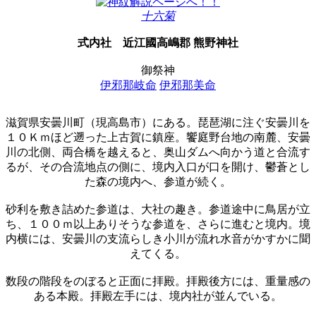
十六菊
式内社
近江國高嶋郡 熊野神社
御祭神
伊邪那岐命
伊邪那美命
滋賀県安曇川町（現高島市）にある。琵琶湖に注ぐ安曇川を
１０Ｋｍほど遡った上古賀に鎮座。饗庭野台地の南麓、安曇
川の北側、両合橋を越えると、奥山ダムへ向かう道と合流す
るが、その合流地点の側に、境内入口が口を開け、鬱蒼とし
た森の境内へ、参道が続く。
砂利を敷き詰めた参道は、大社の趣き。参道途中に鳥居が立
ち、１００ｍ以上ありそうな参道を、さらに進むと境内。境
内横には、安曇川の支流らしき小川が流れ水音がかすかに聞
えてくる。
数段の階段をのぼると正面に拝殿。拝殿後方には、重量感の
ある本殿。拝殿左手には、境内社が並んでいる。