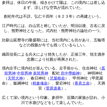
参拝は、休日の午後。傾きかけて陽は、この境内には差し込
まず、涼しげな空気が流れていた。
創祀年代は不詳。弘仁十四年（８２３年）の再建という。
江戸時代には、白山宮と称していたが、明治以後、古名に戻
し、熊野神社となった。式内社・熊野神社の論社の一つ。
比叡山延暦寺の隆盛期には、当社境内にも坊があり、五輪塔
などの残骸が今でも残っているらしい。
織田信長による兵火により焼失したが、正保三年、領主酒井
忠勝により社殿が再興された。
境内左手に境内社が並んでいる。左手前から、住吉神社（
底
筒男神
中筒男神
表筒男神
配祀
息中帶姫神
）、神明神社
（
天照大神
）、春日神社（
児屋根命
）、甲州神社（甲毘羅
命）、飯綱神社（
稻倉魂命
）、愛宕神社（
香具土命
）、天満
宮（
菅原道眞
）。
広くて深い境内という印象。参拝中、近隣の家族が訪れ、小
川で水遊びなどをして楽しんでいた。