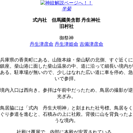
半菊
式内社
但馬國美含郡 丹生神社
旧村社
御祭神
丹生津彦命
丹生津姫命
吉備津彦命
兵庫県の香美町にある。山陰本線・柴山駅の北側、すぐ近くに
鎮座。柴山港に面した柴山温泉の中、道に沿って細長い境内が
ある。駐車場が無いので、少しはなれた広い道に車を停め、急
いで参拝。
境内入口は西向き。参拝は午前中だったため、鳥居の撮影が逆
光ぎみ。
鳥居脇には「式内 丹生大明神」と刻まれた社号標。鳥居をく
ぐり参道を進むと、石積みの上に社殿。背後に山を背負ったよ
うな境内。
社殿は覆屋で、内部に本殿が安置されている。