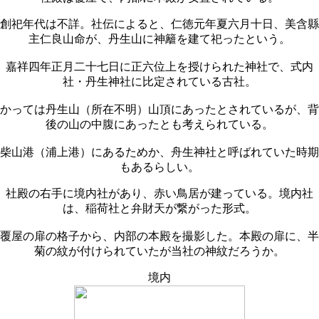
創祀年代は不詳。社伝によると、仁徳元年夏六月十日、美含縣
主仁良山命が、丹生山に神籬を建て祀ったという。
嘉祥四年正月二十七日に正六位上を授けられた神社で、式内
社・丹生神社に比定されている古社。
かっては丹生山（所在不明）山頂にあったとされているが、背
後の山の中腹にあったとも考えられている。
柴山港（浦上港）にあるためか、舟生神社と呼ばれていた時期
もあるらしい。
社殿の右手に境内社があり、赤い鳥居が建っている。境内社
は、稲荷社と弁財天が繋がった形式。
覆屋の扉の格子から、内部の本殿を撮影した。本殿の扉に、半
菊の紋が付けられていたが当社の神紋だろうか。
境内