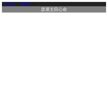
[HOME]
>
[祭神記]
>
彦屋主田心命