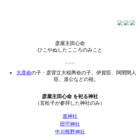
彦屋主田心命
ひこやぬしたこころのみこと
……
大彦命
の子・彦背立大稲輿命の子。伊賀臣、阿閉間人
臣、道公などの祖。
彦屋主田心命 を祀る神社
（玄松子が参拝した神社のみ）
道神社
田守神社
中川熊野神社