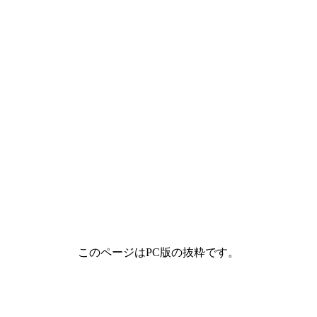
このページはPC版の抜粋です。