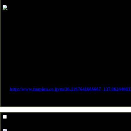
> 長野県松本～安曇野近辺の熱田神宮の末社か摂社を探し
す。
末社や摂社は、神社の管轄社のことですから、この場合
社。あるいは同名社のことでしょうか。
> 地図には熱田神社が朝日町にあつたのですが
神社本庁発行の「平成祭データ」には、
熱田神社 長野県東筑摩郡朝日村大字針尾846
と、あります。
地図では、この辺りだと思いますが、
http://www.mapion.co.jp/m/36.1197641666667_137.86244083
無くなったという事でしょうか。
2004/06/25(Fri) 20:06
長野県松本～安曇野近辺の熱田神宮の末社か摂社を探して
す。
常住庵坐乗