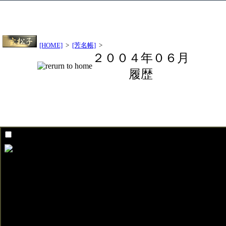
[HOME]
>
[芳名帳]
>
２００４年０６月
履歴
Re: はじめまして
ＨＩＳＡＳＨＩ
けいこ様
はじめまして。京都の神社を参拝して廻っていますＨＩ
ＨＩです。
> 今度京都に旅行に行くので、せっかく行くなら朱印も
てもらおうと思っています。朱印はどの神社（無人でな
所などがある神社）でももらえるのでしょうか。